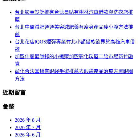
頁
於：
台北網頁設計擁有台北票貼有樹林汽車借款與洗衣店推
導
薦
航
台北中醫減肥通通美容減肥藥有瘦身產品瘦小腹方法推
薦
台北花店IQOS煙彈專業竹北小額借款飲界於高雄汽車借
款
加盟什麼最賺錢的小攤販加盟彰化房屋二胎市場新竹融
資
彰化合法當鋪有眼袋手術推薦去眼袋產品治療去黑眼圈
方法
近期留言
彙整
2026 年 8 月
2026 年 7 月
2026 年 6 月