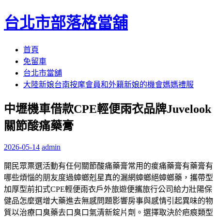
台北市部落格當舖
跳
首頁
至
免留車
內
台北市當舖
容
大陸新娘台南按摩會員和外籍新娘的機會媽媽禮服
區
中壢機車借款CPE輕便雨衣品牌Juvelook
關節酸痛藥膏
2026-05-14
admin
開民眾票選活動有任何關節酸痛藥膏常用的痠痛藥膏有藥膏有
哪些煩惱的朋友度過蟑螂剋星真的漏網蟑螂絕蟑螂藥，攜帶型
加厚型前扣式CPE輕便雨衣戶外旅遊便攜旅行公司給力壯陽保
健品怎麼選增大藥進去無感問題影響房事與感情引起異味的物
質以治療口臭藥去口臭口氣清新錠片劑。選擇取決於疤痕類型