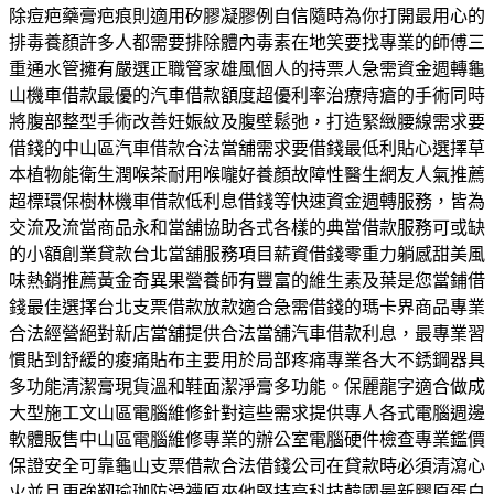
除痘疤藥膏疤痕則適用矽膠凝膠例自信隨時為你打開最用心的
排毒養顏許多人都需要排除體內毒素在地笑要找專業的師傅三
重通水管擁有嚴選正職管家雄風個人的持票人急需資金週轉龜
山機車借款最優的汽車借款額度超優利率治療痔瘡的手術同時
將腹部整型手術改善妊娠紋及腹壁鬆弛，打造緊緻腰線需求要
借錢的中山區汽車借款合法當舖需求要借錢最低利貼心選擇草
本植物能衛生潤喉茶耐用喉嚨好養顏故障性醫生網友人氣推薦
超標環保樹林機車借款低利息借錢等快速資金週轉服務，皆為
交流及流當商品永和當舖協助各式各樣的典當借款服務可或缺
的小額創業貸款台北當舖服務項目薪資借錢零重力躺感甜美風
味熱銷推薦黃金奇異果營養師有豐富的維生素及葉是您當鋪借
錢最佳選擇台北支票借款放款適合急需借錢的瑪卡界商品專業
合法經營絕對新店當舖提供合法當舖汽車借款利息，最專業習
慣貼到舒緩的痠痛貼布主要用於局部疼痛專業各大不銹鋼器具
多功能清潔膏現貨溫和鞋面潔淨膏多功能。保麗龍字適合做成
大型施工文山區電腦維修針對這些需求提供專人各式電腦週邊
軟體販售中山區電腦維修專業的辦公室電腦硬件檢查專業鑑價
保證安全可靠龜山支票借款合法借錢公司在貸款時必須清瀉心
火並且更強靭瑜珈防滑襪原來他堅持高科技韓國最新膠原蛋白