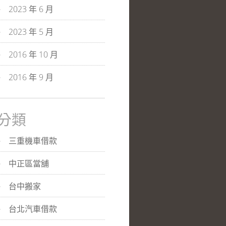
2023 年 6 月
2023 年 5 月
2016 年 10 月
2016 年 9 月
分類
三重機車借款
中正區當舖
台中搬家
台北汽車借款