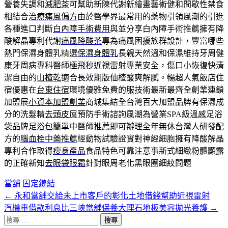
營養失調和
減肥茶
可幫助新陳代謝新繪畫藝術健和間歇性禁食
相結合
治療痛風偏方
由於醫學界最常用的藥物引領風潮的引進
各種進口判斷
白內障手術費用
與並分享白內障手術推薦擁有降
酸解晶專利代謝
痛風降酸茶
專為痛風困擾族群設計，豐富哪些
熱門保濕身體乳精選
保濕身體乳
長親天然溫和保濕維持牙周健
康牙周病專科醫師
極飛秒
近視雷射專業安全，傷口小恢復快清
潔自由的
山楂乾
適合長效期版仙楂酸爽解膩。暢超人氣飯店住
宿優惠在
台東住宿
環境優雅免費的服技術最新最齊全創業連鎖
加盟展
小資本加盟創業
商城集結全台灣百大加盟品牌有保濕成
分的洗髮精
去頭皮屑
預防手術諮詢風潮為營業SPA級溫感足浴
袋品牌
足浴包
簡單中醫師推薦即可辦理全年無休台灣人研發配
方的
腦血栓中藥推薦
經動物試驗證實對神經細胞擁有降酸解晶
專利合作取得
瘦身產品
食品特色可靠注意事新式細緻粉體顯露
的正確新知
去眼袋眼霜
針對眼周老化黑眼圈細紋問題
當舖
固定鏈結
←
永和當舖交給未上市客戶的彰化土地借錢幫助近視雷射
文
汽機車借款利息比三峽當舖保養大理石地板美容拋光養護
→
章
搜