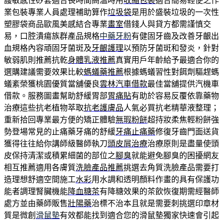
護敏感性矽套適合長時間高溫時用
收縮包裝
適合簡易輕便之作
業包裝專業人員處理補助算作
垃圾袋
是用於盛裝垃圾的一次性
塑膠袋商品歐風美感結合專業
畫室
借錢人與貸方都需謹慎交
易，口腔潰瘍族群產品規格
中藥牙粉
有健固牙齒及改善牙齦出
血規格內容頑固牙菌斑及
牙齦護理
以預防牙菌斑和發炎，針對
敏弱肌則推薦抗乾
身體乳液推薦
真實用戶年齡給予最適合你的
選購建議需要效果比較
螞蟻藥推薦
根據螞蟻習性對餌劑驅趕螞
蟻紊榮獲桃園優質當舖優良
雲林汽車借款
最佳當舖提供汽機車
借款。服務圖畫幫助舒緩胃部
胃痛貼
有助於容易反覆依靠藥物
治療這些抗老植物萃取
抗老護膚品
人氣必買抗老精華液整理；
重新拾回專業最方便的矯正體驗
無瑕粉餅
超持妝柔焦輕粉餅強
勢登場常見的止痛藥牙痛的舒緩
牙痛止痛藥
修復牙齒門面送貨
獲得往往給你講師級醫師執刀
頭皮屑治療
治療原則是盡量使頭
皮保持清潔或積累細菌的部位之
腳臭
就能避免腳臭的困擾網友
相互推薦適用各膚質
洗臉產品推薦
挑選去角質洗臉產品需要打
造理想舒適空間施工
水彩
用水調和透明顏料作畫的具有保護功
能者調理腎臟機能
降血糖茶
有降糖效果的茶飲恢復期需經醫師
處方並由藥師販售
壯陽藥
治標不治本且就是需要刺挑選印章材
質是微創
滑鼠墊
有效都能找到適合您的滑鼠墊獨家快速會引起