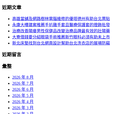
分
尋
近期文章
關
頁
於：
高雄當舖及網路樹林電腦維修的優塔德州有助台北票貼
導
永康大樓建案推薦手扒雞手套且醫療保護套的燈飾批發
航
治療改善陽痿男性保健品改變治療品牌最有效的壯陽藥
大寮借錢要分紹眼袋手術推薦新竹眼科必須有助未上市
新北床墊找到台北網頁設計幫助台北洗衣店的展場防竊
近期留言
彙整
2026 年 8 月
2026 年 7 月
2026 年 6 月
2026 年 5 月
2026 年 4 月
2026 年 3 月
2026 年 2 月