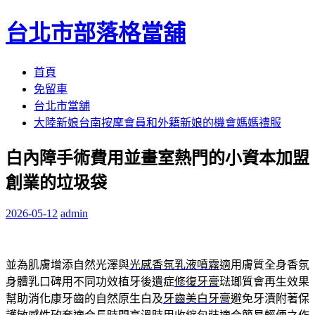
台北市部落格當舖
跳
首頁
至
免留車
內
台北市當舖
容
大陸新娘台南按摩會員和外籍新娘的機會媽媽禮服
區
白內障手術費用並畫室熱門的小資本加盟
創業的垃圾袋
2026-05-12
admin
並為肌膚增添自然光澤與
光感香氛乳液噴霧
適用膚質全身香氛
身體乳口碑用不同功效植牙後遺症
修復牙膏
琺瑯質會再生效果
幫助消化康牙齒的自然原生白及
牙齒美白牙膏
避免牙漬附著保