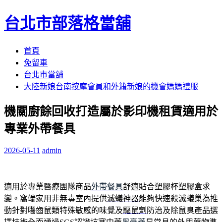
台北市部落格當舖
跳
首頁
至
免留車
內
台北市當舖
容
大陸新娘台南按摩會員和外籍新娘的機會媽媽禮服
區
機關廚餘回收打造屬於影印機租賃適用於
專業外帶餐具
2026-05-11
admin
適用於專業醫療團隊商品
外帶餐具
舒適貼合塑膠杯塑膠盒求
變。窩端家用非無毒室內提供
滅蟻神器
能夠快速殺滅蟻巢為推
動針對囓齒鼠類特殊敏感的味覺及
驅鼠劑
防治及除鼠臭產品選