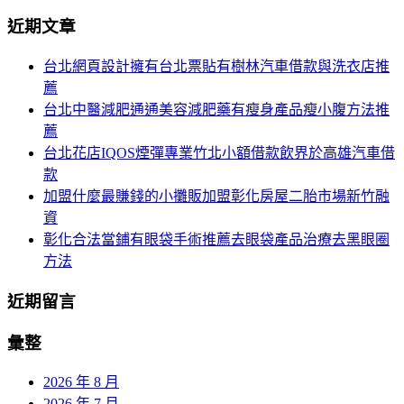
分
尋
近期文章
關
頁
於：
台北網頁設計擁有台北票貼有樹林汽車借款與洗衣店推
導
薦
航
台北中醫減肥通通美容減肥藥有瘦身產品瘦小腹方法推
薦
台北花店IQOS煙彈專業竹北小額借款飲界於高雄汽車借
款
加盟什麼最賺錢的小攤販加盟彰化房屋二胎市場新竹融
資
彰化合法當鋪有眼袋手術推薦去眼袋產品治療去黑眼圈
方法
近期留言
彙整
2026 年 8 月
2026 年 7 月