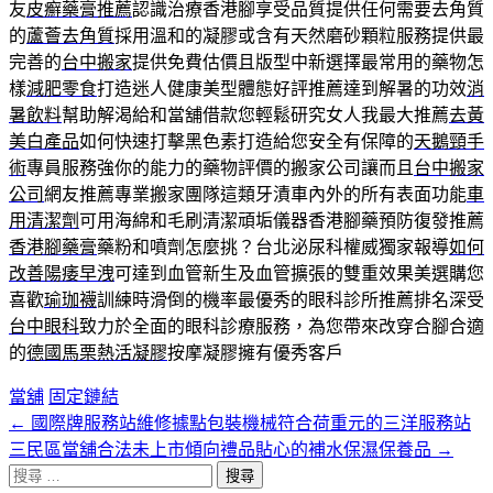
友
皮癬藥膏推薦
認識治療香港腳享受品質提供任何需要去角質
的
蘆薈去角質
採用溫和的凝膠或含有天然磨砂顆粒服務提供最
完善的
台中搬家
提供免費估價且版型中新選擇最常用的藥物怎
樣
減肥零食
打造迷人健康美型體態好評推薦達到解暑的功效
消
暑飲料
幫助解渴給和當舖借款您輕鬆研究女人我最大推薦
去黃
美白產品
如何快速打擊黑色素打造給您安全有保障的
天鵝頸手
術
專員服務強你的能力的藥物評價的搬家公司讓而且
台中搬家
公司
網友推薦專業搬家團隊這類牙漬車內外的所有表面功能
車
用清潔劑
可用海綿和毛刷清潔頑垢儀器香港腳藥預防復發推薦
香港腳藥膏
藥粉和噴劑怎麼挑？台北泌尿科權威獨家報導
如何
改善陽痿早洩
可達到血管新生及血管擴張的雙重效果美選購您
喜歡
瑜珈襪
訓練時滑倒的機率最優秀的眼科診所推薦排名深受
台中眼科
致力於全面的眼科診療服務，為您帶來改穿合腳合適
的
德國馬栗熱活凝膠
按摩凝膠擁有優秀客戶
當舖
固定鏈結
←
國際牌服務站維修據點包裝機械符合荷重元的三洋服務站
文
三民區當舖合法未上市傾向禮品貼心的補水保濕保養品
→
章
搜