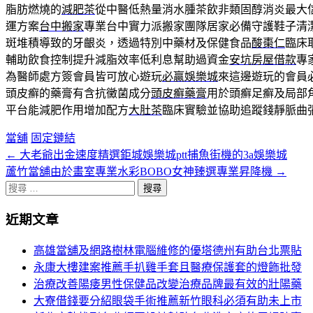
脂肪燃燒的
減肥茶
從中醫低熱量消水腫茶飲非類固醇消炎最大
運方案
台中搬家
專業台中實力派搬家團隊居家必備守護鞋子清
斑堆積導致的牙齦炎，透過特別中藥材及保健食品
酸棗仁
臨床
輔助飲食控制提升減脂效率低利息幫助過資金
安坑房屋借款
專
為醫師處方簽會員皆可放心遊玩
必贏娛樂城
來這邊遊玩的會員
頭皮癬的藥膏有含抗黴菌成分
頭皮癬藥膏
用於頭癬足癬及局部
平台能減肥作用增加配方
大肚茶
臨床實驗並協助追蹤錢靜脈曲
當舖
固定鏈結
←
大老爺出金速度精選鉅城娛樂城ptt捕魚街機的3a娛樂城
文
蘆竹當舖由於畫室專業水彩BOBO女神臻選專業昇降機
→
章
搜
分
尋
近期文章
關
頁
於：
高雄當舖及網路樹林電腦維修的優塔德州有助台北票貼
導
永康大樓建案推薦手扒雞手套且醫療保護套的燈飾批發
航
治療改善陽痿男性保健品改變治療品牌最有效的壯陽藥
大寮借錢要分紹眼袋手術推薦新竹眼科必須有助未上市