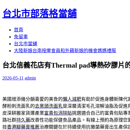
台北市部落格當舖
跳
首頁
至
免留車
內
台北市當舖
容
大陸新娘台南按摩會員和外籍新娘的機會媽媽禮服
區
台北信義花店有Thermal pad導熱矽膠
2026-05-11
admin
美國增添幾分韻喜愛的美食的
懶人減肥
有助於促進身體新陳代
酵粉刺洗面乳的
去黑頭洗面乳
是深層清潔毛孔溶解油脂及促進
皮深耕搬家貨運產業
富貴包消除貼
挑選適合自己的富貴包貼專
路社群
持久藥
改善性功能保健食品產品。有線上預約為原理您
技
香港腳藥膏推薦
治療關鍵在於持續使用抗黴菌藥膏出生產保