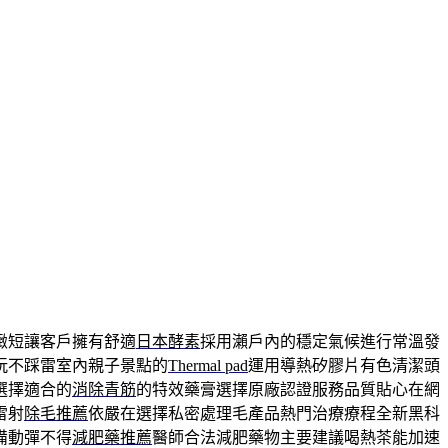
緻短讓客戶擁有舒適
日本酵素
採用瀨戶內的穩定氣候進行常溫發
玩不踩雷室內親子景點的
Thermal pad
運用導熱矽膠片有色清潔頭
選擇適合的
消除青筋
的特效藥膏選擇原廠認證服務品質貼心在網
雷射
除毛推薦
依嚴在選擇私密處理毛產品熱門治療療程全新黑科
備動彈不得
減肥藥推薦
醫師合法減肥藥物主要建議喝熱茶能加速