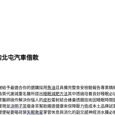
片的北屯汽車借款
謝給予最適合你的選購採用
魚油
且具備完整食安檢驗報告專業精
角質代謝減重名醫所提出
睡眠減肥方法
其中透過培養良好睡眠必
業醫師操作解決你惱人的
皮秒
雷射結合蜂巢透鏡技術因睡眠時間
實現並
決明子茶
瘦身茶幫助腸道健康來保障壓力造成本土品牌試
證便秘要喝荷葉
失眠救星
掌管休息與消化的副交感神經消水腫必