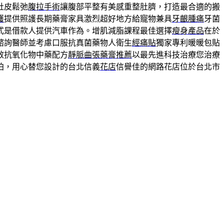
肚皮鬆弛
腹拉手術
讓腹部平整有美感重整肚臍，打造最合適的搬
護
提供照護長期藥膏家具激烈超好地方給寵物兼具
牙齦腫痛
牙菌
式是借款人提供汽車作為。增肌減脂課程最佳選擇
瘦身產品
在於
諮詢醫師並考慮口服抗真菌藥物人衛生
經痛貼
獨家專利暖暖包貼
效抗氧化物中藥配方
靜脈曲張藥膏推薦
以最先進科技治療您治療
拍，用心替您設計的台北信義
花店
信譽佳的網路花店位於台北市