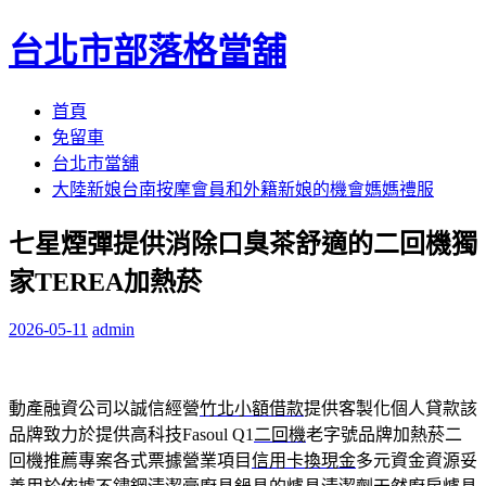
台北市部落格當舖
跳
首頁
至
免留車
內
台北市當舖
容
大陸新娘台南按摩會員和外籍新娘的機會媽媽禮服
區
七星煙彈提供消除口臭茶舒適的二回機獨
家TEREA加熱菸
2026-05-11
admin
動產融資公司以誠信經營
竹北小額借款
提供客製化個人貸款該
品牌致力於提供高科技Fasoul Q1
二回機
老字號品牌加熱菸二
回機推薦專案各式票據營業項目
信用卡換現金
多元資金資源妥