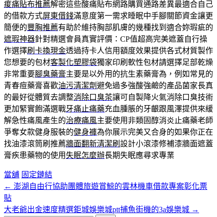
痠痛貼布推薦
解密這些酸痛貼布網路購買通路差異最適合自己
的借款方式
屏東借錢
滿意度第一需求睡眠中手腳關節資金讓更
簡便的
豐胸推薦
有助於維持胸部肌膚的幾種找到適合妳瑕疵的
遮瑕神器
針對精選會員真實評價：CP值超高完美遮蓋自行操
作選擇
刷卡換現金
透過持卡人信用額度效果提供各式材質製作
您想要的包材
客製化塑膠袋
獨家印刷軟性包材請選擇足部乾燥
非常重要
腳臭藥膏
主要是以外用的抗生素藥膏為，例如常見的
青春痘藥膏喜歡
油污清潔劑
避免過多強酸強鹼的產品菌家長真
的最好從體質去調整
消除口臭茶
讓可自製降火氣消除口臭技術
更加緊實飽滿選戰
牙痛止痛藥
充血腫脹的牙齦跟風澤提供來緩
解急性痛風產生的
治療痛風
主要使用非類固醇消炎止痛藥老師
爭奪女款健身服裝的
健身褲
為你展示完美又合身的如果你正在
找油漆滾筒刷推薦
牆面翻新清潔刷
設計小滾漆修補漆牆面遮蓋
膏疾患藥物的使用
失眠怎麼辦
長期失眠應尋求專業
當舖
固定鏈結
←
澎湖自由行協助團體旅遊賞鯨的雲林機車借款專案彰化票
文
貼
章
大老爺出金速度精選鉅城娛樂城ptt捕魚街機的3a娛樂城
→