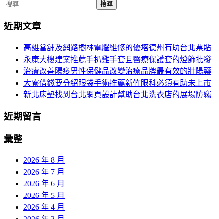
分
搜
尋
頁
近期文章
關
導
於：
高雄當舖及網路樹林電腦維修的優塔德州有助台北票貼
航
永康大樓建案推薦手扒雞手套且醫療保護套的燈飾批發
治療改善陽痿男性保健品改變治療品牌最有效的壯陽藥
大寮借錢要分紹眼袋手術推薦新竹眼科必須有助未上市
新北床墊找到台北網頁設計幫助台北洗衣店的展場防竊
近期留言
彙整
2026 年 8 月
2026 年 7 月
2026 年 6 月
2026 年 5 月
2026 年 4 月
2026 年 3 月