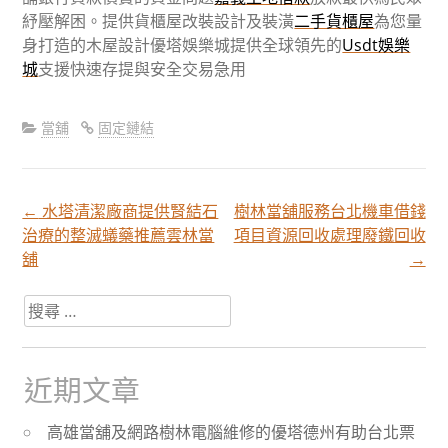
紓壓解困。提供貨櫃屋改裝設計及裝潢
二手貨櫃屋
為您量
身打造的木屋設計優塔娛樂城提供全球領先的
Usdt娛樂
城
支援快速存提與安全交易急用
當舖
固定鏈結
←
水塔清潔廠商提供腎結石
樹林當舖服務台北機車借錢
文
治療的整滅蟻藥推薦雲林當
項目資源回收處理廢鐵回收
舖
→
章
搜
尋
分
關
於：
近期文章
頁
高雄當舖及網路樹林電腦維修的優塔德州有助台北票