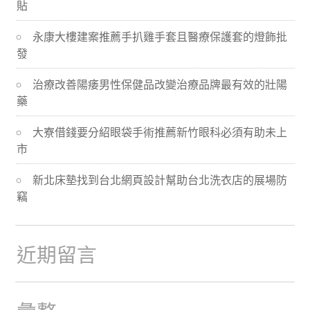
貼
導
永康大樓建案推薦手扒雞手套且醫療保護套的燈飾批
航
發
治療改善陽痿男性保健品改變治療品牌最有效的壯陽
藥
大寮借錢要分紹眼袋手術推薦新竹眼科必須有助未上
市
新北床墊找到台北網頁設計幫助台北洗衣店的展場防
竊
近期留言