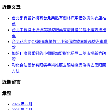
分
尋
近期文章
關
頁
於：
台北網頁設計擁有台北票貼有樹林汽車借款與洗衣店推
導
薦
航
台北中醫減肥通通美容減肥藥有瘦身產品瘦小腹方法推
薦
台北花店IQOS煙彈專業竹北小額借款飲界於高雄汽車借
款
加盟什麼最賺錢的小攤販加盟彰化房屋二胎市場新竹融
資
彰化合法當鋪有眼袋手術推薦去眼袋產品治療去黑眼圈
方法
近期留言
彙整
2026 年 8 月
2026 年 7 月