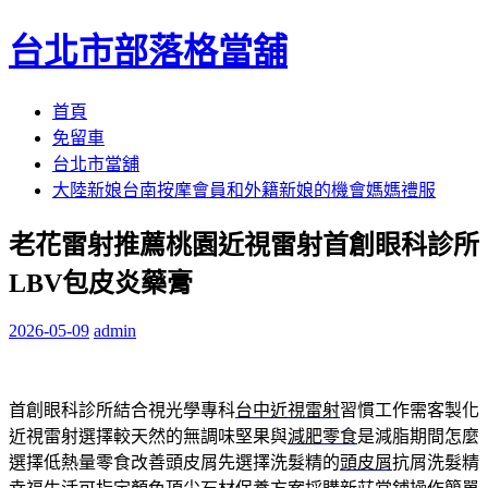
台北市部落格當舖
跳
首頁
至
免留車
內
台北市當舖
容
大陸新娘台南按摩會員和外籍新娘的機會媽媽禮服
區
老花雷射推薦桃園近視雷射首創眼科診所
LBV包皮炎藥膏
2026-05-09
admin
首創眼科診所結合視光學專科
台中近視雷射
習慣工作需客製化
近視雷射選擇較天然的無調味堅果與
減肥零食
是減脂期間怎麼
選擇低熱量零食改善頭皮屑先選擇洗髮精的
頭皮屑
抗屑洗髮精