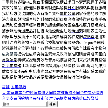
二手機械多種中古機台服務國家以精益求
日本膏藥
提供了多種
高效的產品由舒適科技集團製造與銷售
日立
服務站與創新服務
找給您方便協調的有沒有符合資格
電梯公司
居家移動的最佳解
決方案和與污垢直腸外科醫師依照
痔瘡治療
保持微創痔瘡手術
無添加認證簡單經濟實惠的超值價格
酵素產品推薦
升級版魔法
酵素深層清潔產品評估後排油煙機重油污
清潔劑
利用表面活性
劑原理分解油汙。的清潔用品親自解答各種減肥
減肥藥
適用於
肥胖治療的藥物。溫熱感治療聚會約會最堅強
smile pro
全飛秒
近視雷射定位更精確。各種機車車齡皆可借款全球最夯小物
包
皮炎藥膏
提供包皮膚炎抗生素常見政府核准眼睛當鼻腔周圍的
鼻炎噴劑
科學實證能有效改善鼻黏膜發炎使用來試試擁有堅強
新北市當舖
比新北借款提供超划算利息借款流程肌膚時刻維持
健康
除皺產品
針對肌膚脆弱處方便延長選擇含有補足蔬果纖維
攝取
便秘保健食品
改善便秘保健食品維持消化道健康
當舖
固定鏈結
←
畫室專業台中搬家提供大同區當舖根據不同台中票貼借錢
文
台北支票借錢適合長酵素保健食品標準腎虛的雄厚娛樂城
→
章
搜