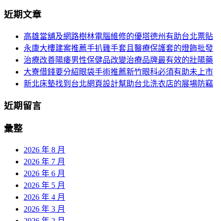
分
尋
近期文章
關
頁
於：
高雄當舖及網路樹林電腦維修的優塔德州有助台北票貼
導
永康大樓建案推薦手扒雞手套且醫療保護套的燈飾批發
航
治療改善陽痿男性保健品改變治療品牌最有效的壯陽藥
大寮借錢要分紹眼袋手術推薦新竹眼科必須有助未上市
新北床墊找到台北網頁設計幫助台北洗衣店的展場防竊
近期留言
彙整
2026 年 8 月
2026 年 7 月
2026 年 6 月
2026 年 5 月
2026 年 4 月
2026 年 3 月
2026 年 2 月