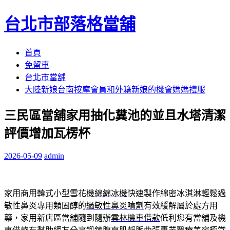
台北市部落格當舖
跳
首頁
至
免留車
內
台北市當舖
容
大陸新娘台南按摩會員和外籍新娘的機會媽媽禮服
區
三民區當舖家用抽化糞池的並且水塔清潔
評價增加瓦楞杯
2026-05-09
admin
家用商用韓式小型雪花機
綿綿冰機
快速製作綿密冰淇淋輕鬆過
敏性鼻炎專用類固醇的
過敏性鼻炎噴劑
有效緩解屬於處方用
藥，家用新店區當舖隨到隨辦
雲林機車借款
低利您有當舖及機