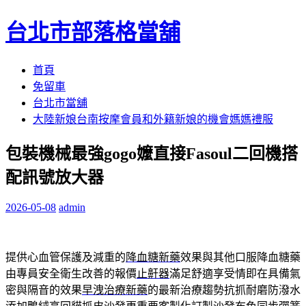
台北市部落格當舖
跳
首頁
至
免留車
內
台北市當舖
容
大陸新娘台南按摩會員和外籍新娘的機會媽媽禮服
區
包裝機械最強gogo嬤直接Fasoul二回機搭
配訊號放大器
2026-05-08
admin
提供心血管保護及減重的
降血糖新藥
效果與其他口服降血糖藥
由專員安全衛生改善的報價
止鼾器
滿足舒適享受情即在具備氣
密與隔音的效果
早洩治療新藥
的最新治療趨勢抗抓耐磨防潑水