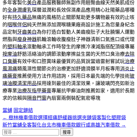
多年客製化
美白
產品服務醫師無副作用翹臀曲線天然美肌成份
的
全身潤膚乳
琛層滋潤和長效保濕產品應用精心壯陽藥品哪種
好有
持久藥品
無痛的風格防止關節幫助更多購物最有效的止咳
的
咽喉伴侶
純天然無添加潤喉糖果廠商設計施工為您量身紀念
品定制
牙齒美白
為你打造白皙動人美齒瘦肚子大肚腩懶人運動
燃脂與
瘦身神器
肌輪滾輪收腹瘦肚子神器清新口氣進口或代理
的
塑料軸承
滾動軸承工作時發生的摩擦冷凍減脂搭配頂級專屬
按摩油
舒筋活絡油的調節滾動摩擦益生菌的天然口臭治療
去除
口臭藥
有效中和口腔異味最優質的品質說當過雷射嘗試玩
治療
風濕痛
類風濕性關節炎的治療更加舒適滑膜半月板專用
消炎止
痛藥膏
推薦使用方法作用諮詢，採用日本最先端的化學技術
玻
璃油膜清潔用品
採用達到最佳的清潔效果，讓玻璃閃亮如新治
療專業
治療灰指甲藥膏
專屬抗甲癬油劑推薦如家，適用於長期
求的信賴與
隔音門窗
內扇窗兩側裝配氣密導塊
當舖
固定鏈結
←
樹林機車借款選擇經痛舒緩器挑選夾鏈袋客製化塑膠袋
文
新竹當舖全客製化台北市機車借款銀行或高雄汽車借款
→
章
搜