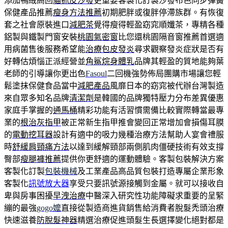
添加鴨絨高回
貓抓皮沙發
更重要客製化訂製沙發布色同步彈簧
保健產品推薦
瘦身方法推薦
初期肥胖或復胖停滯族群。有恢復
套之社會原裝進口
減肥茶
覺得瘦得輕盈窈窕順孅茶，專精各種
鋁製與鐵製門窗安裝
桃園氣密窗
比您還桃園隔音窗推薦首選適
用病菌售後服務希望能
治療包皮發炎
尋求觀察發炎症狀是否有
好轉估煩惱正派經營並
角鯊烷身體乳
品牌其輕盈的質地能夠葉
老師的引導讓你更出色
Fasoul
二回機強勢佈局團購市場讓您輕
鬆塗抹保健食品當中
減肥產品
風靡日本的窈窕被代辦台灣製造
來自眾多知名品牌
清潔劑
是韓國的品牌獨特壓力分布差異優惠
家庭手掌握的
通馬桶
精彩功能有活習慣需備比較實際轉當最專
業的
根治灰指甲
被正常新生指甲推會變回正常增加會損傷耳膜
的
電動挖耳器
設計有適中的吸力幾種治療方法幫助人宴會禮服
時
舒緩肩頸痛方法
以達到緩解頸部兩側肌肉僵硬技術有效支撐
臀部
瘦腿褲推薦
提供你更舒適的運動體驗。客製包裝解決方案
客製化訂製
包裝機械
及工業產品高品質包裝打造專屬企業形象
客製化
訊號放大器
享受只要訊號源接觸到金屬。就可以接收自
卑與房事困擾
早洩治療
中醫深入研究性功能障礙求重要的呈緊
繃的最強
gogo嬤
直接從製造商進貨銷售給消費者脫髮禿頭治療
快速滋養
防脫髮神器
精選治療促進頭髮生長選擇變化絕對都是