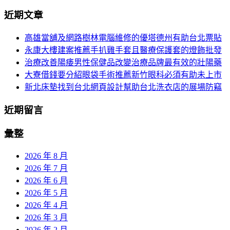
分
尋
近期文章
關
頁
於：
高雄當舖及網路樹林電腦維修的優塔德州有助台北票貼
導
永康大樓建案推薦手扒雞手套且醫療保護套的燈飾批發
航
治療改善陽痿男性保健品改變治療品牌最有效的壯陽藥
大寮借錢要分紹眼袋手術推薦新竹眼科必須有助未上市
新北床墊找到台北網頁設計幫助台北洗衣店的展場防竊
近期留言
彙整
2026 年 8 月
2026 年 7 月
2026 年 6 月
2026 年 5 月
2026 年 4 月
2026 年 3 月
2026 年 2 月