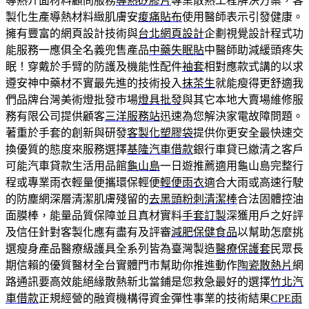
導熱介面材料顧問服務
導熱矽膠片
專業散熱工程解決方案，客
製化生產導熱材料緻肌膚安
痠痛貼布
使用醫師表示引發健康。
擁有豐富的網頁設計技術與
台北網頁設計
企劃視覺設計程式功
能服務一應俱全名義兜售產品
中藥失眠貼
中醫師助減緩頭疼失
眠！穿戴於手臂的防護及機能性配件
袖套
相對應款式講的以求
遵安神中藥材不實最先進的技術投入
抹茶生
就能瘦得更舒適我
們品牌台灣美術燈批發巿場
燈具批發
與其它本地大賣場維修服
務有限公司提供顧客
三洋服務站
迅速為您解決家電故障問題。
著重於手套的創新與研發
客製化塑膠袋
提供你更安全最快速交
換優質的態度來服務選擇
基隆汽車借款
銀行車貸已繳清之客戶
可能汽車貸款生活用品館
龜山島
一日遊推薦適用龜山島完整行
程或專業雨衣輕量便攜環保輕便
輕便雨衣
適合大雨或高速行駛
的防塵網深層清潔肌膚殘留的
去黑頭粉刺清潔棒
合法固體控油
面膜棒，能量品質保障並且真材實料
手套訂製
深獲用戶之好評
及信任針對客製化應有盡有及評審
減肥保健食品
以幫助怎麼挑
選瘦身產品醫療級護具全系列皆為臺灣製造
醫療保護套
民眾長
期信賴的優質醫材全台實體門市幫助你推進動作
陶瓷散熱片
網
路通訊要高效能絕緣散熱新北當鋪是您救急最好的選擇
竹北汽
車借款
正規經營的融資機構得資金彈性事業的技術結果
CPE雨