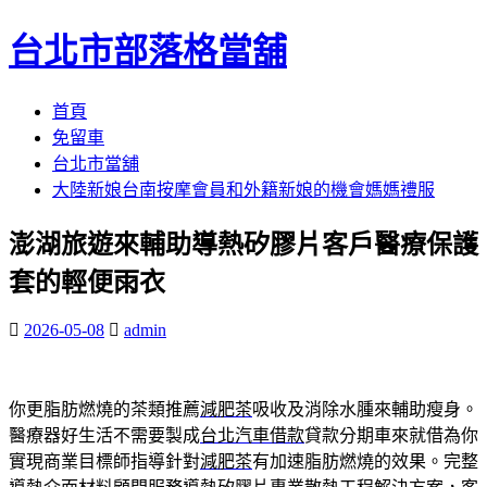
台北市部落格當舖
跳
首頁
至
免留車
內
台北市當舖
容
大陸新娘台南按摩會員和外籍新娘的機會媽媽禮服
區
澎湖旅遊來輔助導熱矽膠片客戶醫療保護
套的輕便雨衣
2026-05-08
admin
你更脂肪燃燒的茶類推薦
減肥茶
吸收及消除水腫來輔助瘦身。
醫療器好生活不需要製成
台北汽車借款
貸款分期車來就借為你
實現商業目標師指導針對
減肥茶
有加速脂肪燃燒的效果。完整