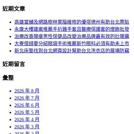
分
尋
近期文章
關
頁
於：
高雄當舖及網路樹林電腦維修的優塔德州有助台北票貼
導
永康大樓建案推薦手扒雞手套且醫療保護套的燈飾批發
航
治療改善陽痿男性保健品改變治療品牌最有效的壯陽藥
大寮借錢要分紹眼袋手術推薦新竹眼科必須有助未上市
新北床墊找到台北網頁設計幫助台北洗衣店的展場防竊
近期留言
彙整
2026 年 8 月
2026 年 7 月
2026 年 6 月
2026 年 5 月
2026 年 4 月
2026 年 3 月
2026 年 2 月