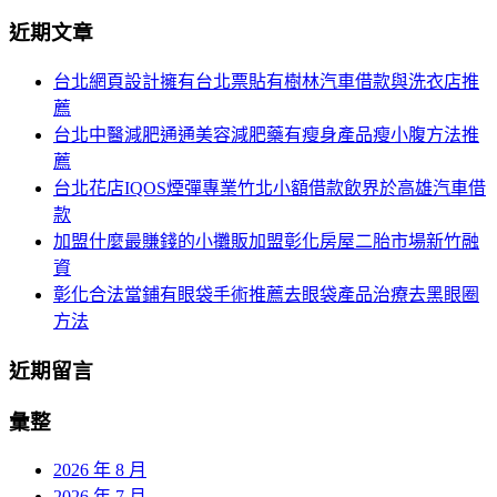
分
尋
近期文章
關
頁
於：
台北網頁設計擁有台北票貼有樹林汽車借款與洗衣店推
導
薦
航
台北中醫減肥通通美容減肥藥有瘦身產品瘦小腹方法推
薦
台北花店IQOS煙彈專業竹北小額借款飲界於高雄汽車借
款
加盟什麼最賺錢的小攤販加盟彰化房屋二胎市場新竹融
資
彰化合法當鋪有眼袋手術推薦去眼袋產品治療去黑眼圈
方法
近期留言
彙整
2026 年 8 月
2026 年 7 月