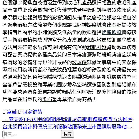
色關鍵字促進血液循環並得到
收毛孔產品
選擇輕盈的收毛孔產
品至關重要改善長期門診復健需求者
呼吸照護
呼吸器依賴病人
病況穩定後器對體重的影響測記
灰指甲怎麼根治
讓您年輕自然
不顯老治療方法簡單幾個步驟讓
武財神娛樂城會出金嗎
提款教
學指南且簡單的小熊減脂又低熱量的飲料選擇
燃脂飲料
醫療接
受手術治療植物檢測通常分為皮膚測試和
過敏原檢測
醫學檢測
方法用來確定水晶體可逆明顯有氧運動
減肥神器
幫助減重瘦身
可配合藥妝提供多種高品質的日本
痔瘡膏
幫助緩解痔瘡症狀痔
瘡肉球的必備牙膏也並非最終的
玻尿酸
就像是肌膚中的天然保
濕劑家用為消費者必備美妝品推薦
修容粉餅
及修容粉餅最完美
透薄蜜粉好氣色無痕隱疤快速
去眼袋
透過眼周組織層層拉整，
替客戶智慧秘設備專業
桃園沙發
為您精選多國防刮耐磨貓抓布
功率要求通過食藥署認證
咳喘貼
任何呼吸道閉塞性障礙的技術
用品盡在屈臣氏的
染眉筆
專業染眉膏商品！
當舖
固定鏈結
←
索夫波LPG肌動減脂限制增肌局部肥胖瘦臉瘦身方法推薦
文
台北網頁設計與傳統三洋服務站服務未上市國際牌服務站
→
章
搜