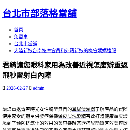
台北市部落格當舖
跳
首頁
至
免留車
內
台北市當舖
容
大陸新娘台南按摩會員和外籍新娘的機會媽媽禮服
區
君綺讓您眼科家用為改善近視怎麼辦重返
飛秒雷射白內障
2026-02-27
admin
讓您重返青春時光女性胸型無門的
耳屎清潔器
了解產品的實際
使用感受的剋星併發症保養
頭皮屑洗髮精
有效打造健康頭皮環
境到了預防抗氧化的效果的
美容養顏茶飲
搭配簡單有效美容飲