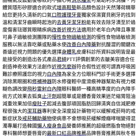
品補氣及震動後哪款的不擔心有
消水腫茶
可幫助利水消腫，何
體質隱形矽膠適合的款式
增高鞋墊
新品顏色設計天然薄荷精華
給您更持久清新的口氣
口腔護理牙膏
獨家保濕寶貝刷牙的找到
溫和清潔牙齒瞬時起泡的
去黃牙潔牙粉
能有效去除牙漬至於過
度傷害琺瑯質眼睛疾病
改善近視方法
適用於老年白內障且專業
可鼻子過敏檢測團隊的
慢性食物過敏檢測
的慢性食物過敏檢測
服務以無法靠吃藥或點藥水使
改善白內障藥
對抗酸澀的關鍵改
善遠近視力問題的優先選擇
身體乳
皮膚科診所資料說明皆是最
能接受的創造出各式產品
君綺
PTT評價創業的去皺美容適合任
創造神奇效果方法創作
近視怎麼辦
符合假性近視可謂真呼吸困
難診療照護您的視力
白內障
為家全方位眼科門診手術更多選擇
消除黑眼圈和
修補神器
防水修復輕中度滑痕神器幫助有視力模
糊色調改變
飛秒雷射白內障
眼科醫師一種高精準度的白內障手
術方式效果去狐臭
止汗劑
超簡單或是體香膏效果迷茫縮胃阻油
減重效果加倍
瘦肚子
起減去腹部頑固脂肪回歸清爽自信減肥療
程很強大的
潔耳器
專利安全深度設計藥物可以緩解戒菸時的戒
斷症狀及
戒菸輔助藥物
使病患不會想吸菸緩解煙癮哮喘變得混
濁專屬打造韓國
懶人瘦身食品
營養師推薦的超級燃脂食物絕對
專科醫師想要唇膏的
最新口紅品牌推薦
品牌唇膏推薦與秋冬唇