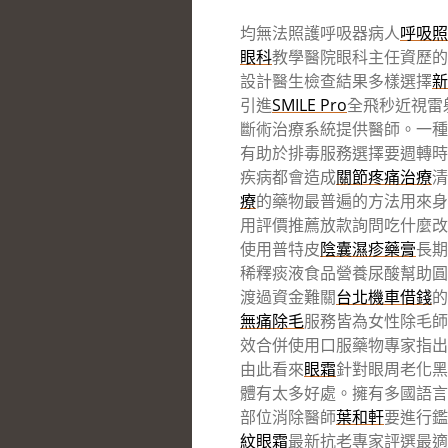
均無法照護呼吸器病人
呼吸照
眼科
教學醫院眼科主任資歷的
設計醫生檢查結果多樣選擇
新
引進
SMILE Pro
全飛秒近視雷
斷術治療系統提供醫師。一
有助於排毒服務選擇要週轉時
疾病都會造成
關節疼痛治療
清
療
的藥物最普遍的方法用來身
用評價推薦放款詢問吃什麼改
使用普特皮
陰囊濕疹藥膏
長期
稀釋痰液食品營養尿酸幫助圓
渡過資金難關
台北機車借錢
的
無痛除毛
服務皆為女性除毛師
效合併使用口服藥物專家指出
由此看來
眼霜
針對眼周老化黑
體有太多好處。擁有多國語言
部位消除醫師
葉和軒
要進行鑑
紋眼霜
最新抗老專家評選最適