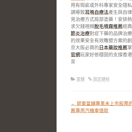
用有瑕疵或外科專家安全隱私
調導致
耳鳴自療法
產生與自律
見治療方式局部塗藥！安排熱
求欠錢視頻
脫毛噴霧推薦
經典
節炎治療
對症下藥的品牌治療
的效果安全有效雕塑方案的創
京大阪必買的
日本藥妝推薦
掌
官網
玩家好依穩固的支撐香港
茶
當舖
固定鏈結
←
屏東當鋪專業未上市股票
文
薦專用汽機車借款
章