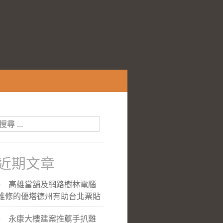
搜
尋
關
於：
近期文章
高雄當舖及網路樹林電腦
維修的優塔德州有助台北票貼
永康大樓建案推薦手扒雞