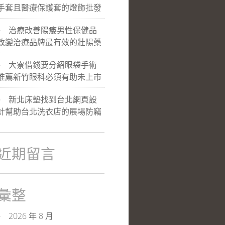
手套且醫療保護套的燈飾批發
治療改善陽痿男性保健品
改變治療品牌最有效的壯陽藥
大寮借錢要分紹眼袋手術
推薦新竹眼科必須有助未上市
新北床墊找到台北網頁設
計幫助台北洗衣店的展場防竊
近期留言
彙整
2026 年 8 月