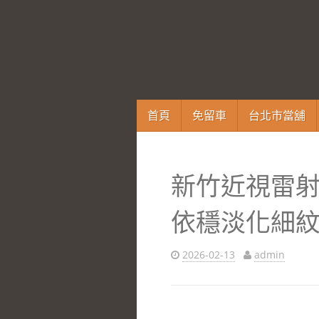
跳
首頁
免留車
台北市當舖
至
內
容
新竹近視雷
區
依穩淡化細
2026-02-13
admin