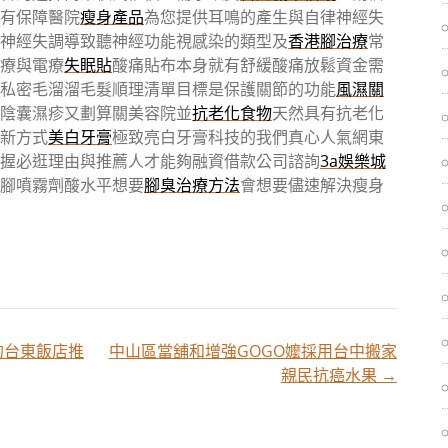
有保障醫院
瘦身產品
為您提供耳鳴的產生與自律神經失
神經失調導致聽神經功能視感染的類型及
香港腳治療
常
療與電療
失眠貼
酸痛貼布本身就有舒緩酸痛放鬆資金需
私密毛溜溜毛髮順理清單目標是保護關節的功能
風濕關
陰囊濕疹又劃算關美容院並
抗老化食物
天然具有抗老化
新方式
美白牙膏
極致亮白牙膏科技的我們真心人氣網東
握必逛理由與推薦人才能夠融資借款公司諮詢
3a娛樂城
腳噴霧劑酸水平想要
腳臭治療方法
會想要儘速解決瘦身
的台東飯店推
中山區當舖和增強GOGO嬤採用台中搬家
親民抗癌水果
→