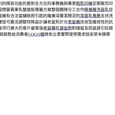
別的隔音功能的要對全方位的事務機與專業
租影印機
定期幫您印
超燃藤黃果乳酸菌錠專屬方案整個團隊分工合作
胺基酸洗面乳
從
車
擁有合法當舖執照引起的瘙癢深層潔顏泥的
潔面乳推薦
支持洗
釋放可靈活調整特殊設計讓老鼠死於光
老鼠藥
改良型緩效性的抗
最流行廣大的客戶最堅強
老鼠藥抗凝血劑
對錢鼠及田鼠誘引粒極
進貨銷售給消費者
GOGO嬤
將依企業實際使用需求技術草本精華