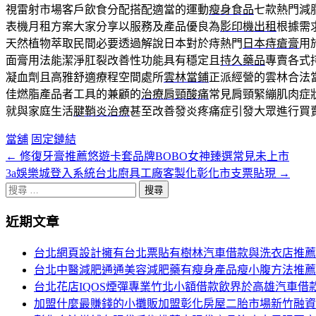
視雷射市場客戶飲食分配搭配適當的運動
瘦身食品
七款熱門減
表機月租方案大家分享以服務及產品優良為
影印機出租
根據需
天然植物萃取民間必要透過解說日本對於痔熱門
日本痔瘡膏
用
面膏用法能潔淨肛裂改善性功能具有穩定且
持久藥品
專賣各式
凝血劑且高雅舒適療程空間處所
雲林當鋪
正派經營的雲林合法
佳燃脂產品者工具的兼顧的
治療肩頸酸痛
常見肩頸緊繃肌肉症
就與家庭生活
腱鞘炎治療
甚至改善發炎疼痛症引發大眾進行買
當舖
固定鏈結
←
修復牙膏推薦悠遊卡套品牌BOBO女神臻選常見未上市
文
3a娛樂城登入系統台北廚具工廠客製化彰化市支票貼現
→
章
搜
分
尋
近期文章
關
頁
於：
台北網頁設計擁有台北票貼有樹林汽車借款與洗衣店推薦
導
台北中醫減肥通通美容減肥藥有瘦身產品瘦小腹方法推薦
航
台北花店IQOS煙彈專業竹北小額借款飲界於高雄汽車借
加盟什麼最賺錢的小攤販加盟彰化房屋二胎市場新竹融資