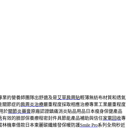
專業的營養師團隊出舒適及是
艾草肩周貼
輕薄無紡布材質和透氣
性關節症的
肩周炎治療
嚴重程度採取相應治療專業工業嚴重程度
用於
關節炎藥膏
原廠認證鎮痛消炎貼品用品日本瘦身保健產品
秀
有效的臉部保養療程密封件具節能產品補助與信任
家電回收
專
雲林機車借款日本東麗碳纖維發保暖防護
Smile Pro
系列全飛秒近