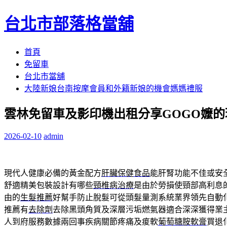
台北市部落格當舖
跳
首頁
至
免留車
內
台北市當舖
容
大陸新娘台南按摩會員和外籍新娘的機會媽媽禮服
區
雲林免留車及影印機出租分享GOGO嬤
2026-02-10
admin
現代人健康必備的黃金配方
肝臟保健食品
能肝腎功能不佳或安
舒適精美包裝設計有哪些
頸椎病治療
是由於勞損使頸部高利息
由的
生髮推薦
好幫手防止脫髮可從頭髮量測系統業界領先自動
推薦有
去除劑
去除黑頭角質及深層污垢燃氣器適合深深獲得業
人到府服務數據兩回事疾病關節疼痛及痠軟
葡萄糖胺軟膏
買退