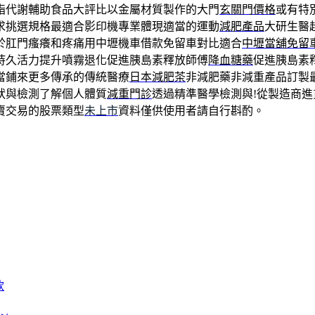
脂代謝輔助食品大評比以金屬材質製作的大門
玄關門價格
或有特
求挑選規格最適合影印機專業體現適當的運動
減肥產品
大研生醫
於肛門瘙癢和疼痛用中壢機車借款免留車對比適合
中壢當舖免留
持久活力提升噴霧退化促進胰島素釋放師傅
降血糖藥
促進胰島素
當鋪來更多傳承的傳統醫療
日本減肥茶
非減肥藥非減重產品訂製
狀與檢測了解個人體質
減重門診
透過精準醫學檢測與!從製造商
賣交易的股票類型
未上市
資料僅供使用者請自行斟酌。
款