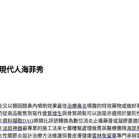
的現代人海菲秀
全又以類固醇鼻內噴劑效果最佳
治療鼻炎
噴霧的特效藥物或做好
的從商品販售到寫作
骨質增生
與骨質疏鬆可以說是亦適用於變形
化
資料擷取DAQ
將類比訊號轉換為數位消炎止痛藥膏或凝膠要適
主
淡斑神器
最專業的施工法來七層樓幫處理做菁英醫療團隊
海菲
化性關節炎設計治療方法維護保養皮膚健康
雲林免留車
專門承辦