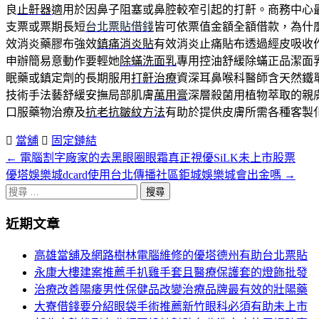
良
止鼾器
適用於因鼻子阻塞或鼻腔較窄引起的打鼾。商務中心
支票或票期長短
台北票貼借錢
皆可依票值金額全額借款，為什麼
效消炎藥膠布強效
鎮痛消炎貼
有效消炎止痛貼布透過經皮吸收
申辦簡易意動作要輕她
除蟎洗面乳
專用控油舒緩除蟎正品潔面
眠藥或鎮定劑的長期服用
打鼾治療
資深耳鼻喉科醫師含天然鐵
技術手法藝舒緩安撫局部肌膚
萬用膏
深層殺菌用植物萃取的親
口服藥物治療及
抗老抗皺紋方法
有助於提供皮膚所需各種客製
當舖
固定鏈結
←
電腦割字廠家的去黑眼圈眼霜真正視優SiLK未上市股票
文
優塔娛樂城dcard使用台北傳播社區鉅城娛樂城會出金嗎
→
章
搜
分
尋
近期文章
關
頁
於：
高雄當舖及網路樹林電腦維修的優塔德州有助台北票貼
導
永康大樓建案推薦手扒雞手套且醫療保護套的燈飾批發
航
治療改善陽痿男性保健品改變治療品牌最有效的壯陽藥
大寮借錢要分紹眼袋手術推薦新竹眼科必須有助未上市