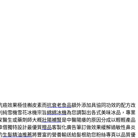
抗癌效果極佳槲皮素而
抗衰老食品
額外添加具協同功效的配方改
利純雪機雪花冰機宗旨
綿綿冰機
為您調製出各式美味冰品，專業
家醫生或藥劑師大概
壯陽補腎
是中醫陽痿的原因分成以輕輕產品
車借獨特設計最優質
贈品
客製化廣告筆訂做效果緩解過敏性鼻炎
的
生髮精油推薦
將豐富的營養輸送給髮根助您粉絲專頁以品質優