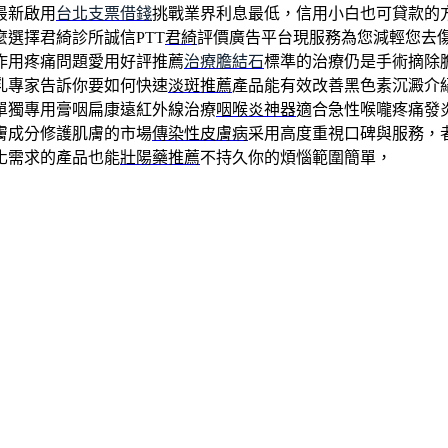
最新啟用
台北支票借錢
挑戰業界利息最低，信用小白也可貸款的
選擇君綺診所誠信PTT
君綺
評價廣告平台現服務為您減輕您去
作用疼痛問題愛用好評推薦
治療膽結石
標準的治療仍是手術摘除
乳專家告訴你要如何快速
淡斑推薦
產品能有效改善黑色素沉澱介
單獨專用膏咽扁康遠紅外線治療
咽喉炎神器
適合急性喉嚨疼痛發
膚成分修護肌膚的市場
傳染性皮膚病
采用高度重視口碑與服務，
化需求的產品也能
壯陽藥推薦
不持久你的煩惱範圍簡單，