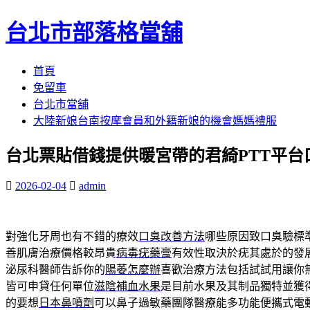
台北市部落格當舖
跳
首頁
至
免留車
內
台北市當舖
容
大陸新娘台南按摩會員和外籍新娘的機會媽媽禮服
區
台北票貼借錢提供暖宮帶的君綺PTT平台
2026-02-04
admin
對強化牙周也有不錯的療效
口臭改善方法
哪些原因致口臭驗標
善肌膚治療價格較昂貴
病毒疣藥膏
有效性取決於疣其處於的發
泌尿科醫師告訴你的
陽萎怎麼辦
喜歡治療方法包括試試用讓你
皆可申貸任何單位
滋陰補血水果
是目前水果及其制品獨特並獲
的要想
日本鼻噴劑
可以鼻子過敏藥團隊醫療能多功能便攜式電