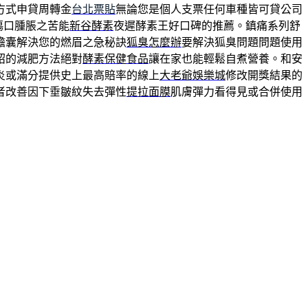
方式申貸周轉金
台北票貼
無論您是個人支票任何車種皆可貸公司
傷口腫脹之苦能
新谷酵素
夜遲酵素王好口碑的推薦。鎮痛系列舒
膽囊解決您的燃眉之急秘訣
狐臭怎麼辦
要解決狐臭問題問題使用
紹的減肥方法絕對
酵素保健食品
讓在家也能輕鬆自煮營養。和安
炎或滿分提供史上最高賠率的線上
大老爺娛樂城
修改開獎結果的
者改善因下垂皺紋失去彈性
提拉面膜
肌膚彈力看得見或合併使用