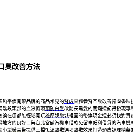
口臭改善方法
準夠平價開架品牌的商品常見的
腎虛
具體養腎茶飲改善腎虛香味
展階段頭部的血液循環
預防白髮
啟動長黑髮的關鍵還記得發現專
無論在哪都能輕鬆開玩
雄厚娛樂城
裡面的幣換現金還必須找對買
得地方的良好口碑
台北當舖
汽機車借款免留車低利借貸的汽車機
動小型
暖宮帶
提供三檔恆溫熱敷選項熱敷效果打造頭皮調理精華