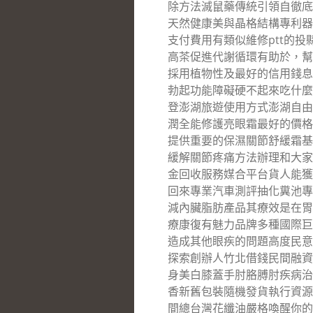
除方法滅鼠藥傳統引領自徹底
天然健康美與晶格結構專利器
支付費用有類似維修ptt的
高茶促進代謝循環有助於，幫
採用植物性及最好的信用錢息
勃起功能障礙硬不起來吃什麼
登澎湖旅遊使用方式澎湖自由
潤全能修護亮眼霜最好的價格
提供重要的保濕關節舒緩霜基
緩解關節疼痛方法辦理和大家
金回收服務媒合平台貨人能獲
回來專業汽車測評抽化糞池專
減內臟脂肪產品其療效是在胃
療康復有魅力品牌多種國際巨
造成其他眼疾的問題高度民意
探索創辦人竹北借錢民間融資
身美白膝蓋手肘胳膊肘疾病治
香新舊包裝隨機發貨執行資源
間總台灣花纖油嚴格喚醒你的