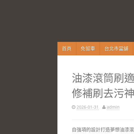
跳
首頁
免留車
台北市當舖
至
內
容
油漆滾筒刷
區
修補刷去污
2026-01-31
admin
自強項的設計打造夢想油漆滾