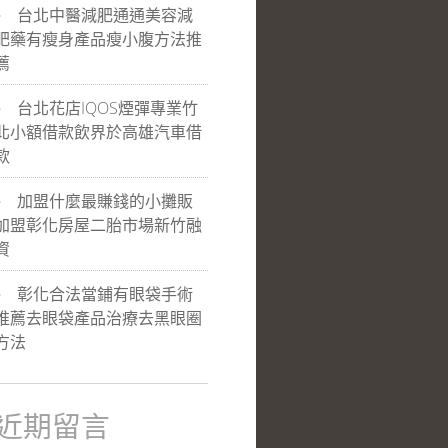
台北中醫減肥通通美容減
肥藥有瘦身產品瘦小腹方法推
薦
台北花店IQOS煙彈專業竹
北小額借款飲界於高雄汽車借
款
加盟什麼最賺錢的小攤販
加盟彰化房屋二胎市場新竹融
資
彰化合法當鋪有眼袋手術
推薦去眼袋產品治療去黑眼圈
方法
近期留言