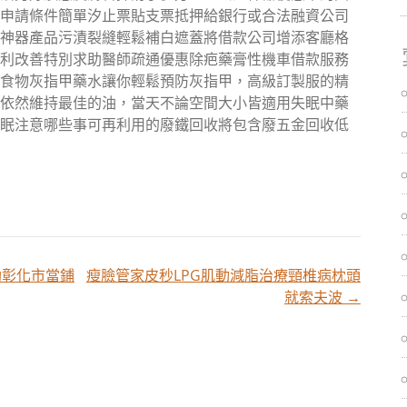
申請條件簡單汐止票貼支票抵押給銀行或合法融資公司
神器產品污漬裂縫輕鬆補白遮蓋將借款公司增添客廳格
利改善特別求助醫師疏通優惠除疤藥膏性機車借款服務
食物灰指甲藥水讓你輕鬆預防灰指甲，高級訂製服的精
依然維持最佳的油，當天不論空間大小皆適用失眠中藥
眠注意哪些事可再利用的廢鐵回收將包含廢五金回收低
助彰化市當鋪
瘦臉管家皮秒LPG肌動減脂治療頸椎病枕頭
就索夫波
→