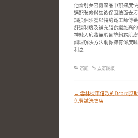
他雷射美容機產品申辦速度快
選配裝修與售後保固牆面去污
調換個沙發以特約鐵工師傅獲
舒適制度及補充膳食纖維高的
神融入底妝無瑕氣墊粉霜肌膚
調理解決方法助你擁有深度睡
利息
當舖
固定鏈結
←
雲林機車借款的Dcard幫
文
免費試洗衣店
章
分