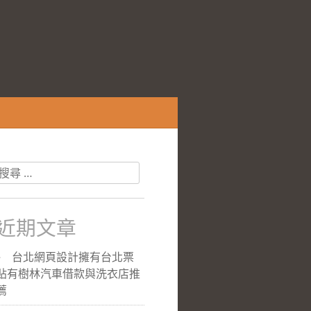
搜
尋
關
於：
近期文章
台北網頁設計擁有台北票
貼有樹林汽車借款與洗衣店推
薦