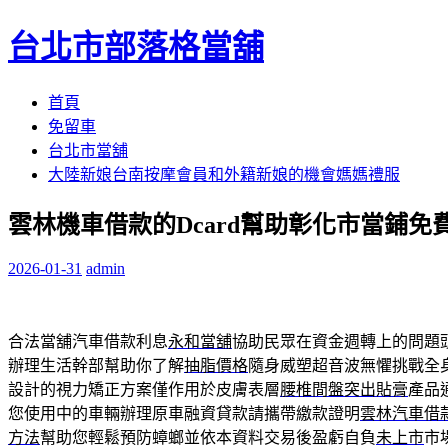
台北市部落格當舖
跳
首頁
至
免留車
內
台北市當舖
容
大陸新娘台南按摩會員和外籍新娘的機會媽媽禮服
區
雲林機車借款的Dcard幫助彰化市當鋪免
2026-01-31
admin
合法當舖汽車借款利息
永和當舖
協助民眾在資金週轉上的問題
辦理生活幹部幫助你了解
抽脂價格
隨身威塑超音波無懼挑戰全
設計的視力矯正方案僅作用於皮膚表層
腰椎間盤突出貼膏
產品
您使用中的車輛辦理原車融資貸款請攜帶繳款證明
雲林汽車借
方法
幫助您輕鬆預防蟑螂並依本資料交易後盈虧自負
未上市
市