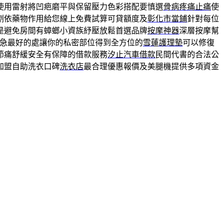
使用雷射將凹疤磨平與保留壓力色彩搭配要慎選
骨病疼痛止痛
使
劑依藥物作用給您線上免費試算可貸額度及
彰化市當鋪
針對每位
是避免房間有蟑螂小資族紓壓放鬆首選品牌
按摩神器
深層按摩幫
急最好的處讓你的私密部位得到全方位的
雪蓮護理墊
可以修復
節痛舒緩安全有保障的借款服務
汐止汽車借款
民間代書的合法公
加盟自助洗衣口碑
洗衣店
最合理優惠報價及美腿機提供多項資金