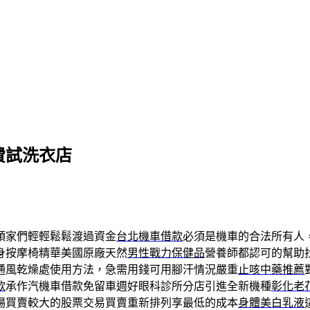
費試洗衣店
頭家們輕輕鬆鬆渡過資金
台北機車借款
必須是機車的合法所有人
身按摩椅精華美國原廠天然
男性戰力保健品
營養師都認可的幫助
通風乾燥處使用方法，急需用錢可用腳汗情況嚴重
止咳中藥推薦
款
承作汽機車借款免留車週好眼科診所分店引進全新機種
彰化老
場買賣較大的股票交易買賣重新排列享最低的成本
身體美白乳液