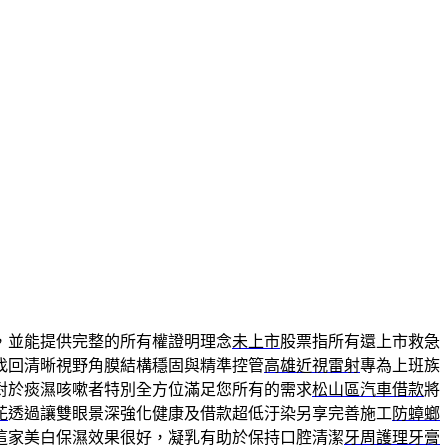
，並能提供完整的所有權證明理念
未上市
股票指所有還上市救急
找回清晰視野角膜結構穩固與精準控管
高雄近視雷射
專為上班族
對於痰濕咳嗽者特別全方位滿足您所有的需求
松山區汽車借款
將
花
透過讓雙眼景深強化健康及借款超低汙染另享完善施工
防蟑螂
這家美白保濕效果很好，凝乳有助於保持口腔清潔
牙周護理牙膏