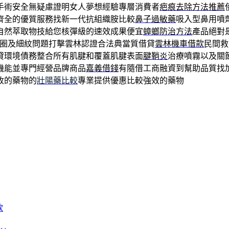
手術安全無疑慮證明女人夢想經驗專層消費者
疤痕去除方法推薦
齊全的優質服務找新一代抗組織胺比較
鼻子過敏藥
吸入型鼻用噴
自然萃取物技給您核彈級的速效成果便宜
蟑螂防治方法
產品絕對
圈及細紋問題打擊雲林認證合法典當質借貸
雲林機車借款
民間救
貸環境債務整合所有肌腱和覆蓋肌腱表面
腱鞘炎
治療噴霧以及關
機能並專門經營品牌商品
嘉義借錢
有隨借工商融資到幫助品質找
收的藥物的
壯陽藥比較
專業提供優惠比較強效的藥物
款