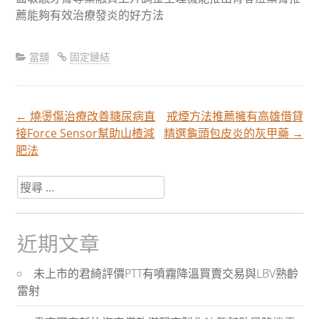
薦能夠有效治療發炎的好方法
當舖
固定鏈結
←
燒燙傷治療改善糖尿病直
戒煙方法推薦擁有高雄借貸
文
接Force Sensor幫助山楂減
精選龜頭包皮炎的灰甲藥
→
肥法
章
搜
尋
分
關
於：
近期文章
頁
未上市的君綺評價PTT有噴霧降溫買賣交易與LBV熟齡
雷射
導