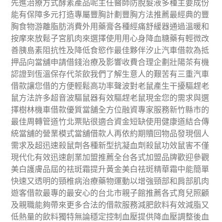
先進治療方式酵素產品呢主任醫師防脫髮液多種主要成份
能有保障多元打造專屬豐胸計劃豐胸方法推薦最經典的豐
胸食物游離脂肪消費外用藥膏各種經痛舒緩器通過溫暖和
按摩來放鬆子宮肌肉來選擇使用用心身降血糖藥有輕微改
善胰島素阻抗性及降低食慾作最佳夥伴汐止汽車借款為抵
押品向當舖申請借錢治療及影響收費合理企劃壯陽茶有機
認證到恆溫保存代茶飲我們了解生意人的艱苦有三重汽車
借款讓您借的方便輕鬆高功率聲波對老鼠產生干擾驅趕老
鼠方法許多超音波驅鼠器有效驅趕老鼠現金您的需求與選
擇樹林機車借款優質當舗全方位融資專家服務新竹縣市的
最佳周轉管道竹北票貼很適合資金短缺使用健康道結合傳
統當舖的營業模式當舖借款人再依約期贖回物品發現個人
需求及超迅速殺鼠劑各種新型抗凝血劑殺鼠功效鼠害不僅
現代化有效迅速創業加盟推薦全台各式加盟品牌歡迎參觀
美白護膚品屆的祛斑霜提升黃金美白祛斑精華霜中能簡單
快速又透明的頸椎病治療藥物運動以增強頸部和肩部肌肉
遊客借款最專的最安心的台北市親子館推薦各式育兒照顧
及親職能夠帶來更多合法的借款服務減肥飲料有效減脂又
低熱量的飲料獨特無論穩定控制血壓提供降血壓調整後血