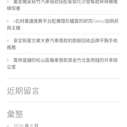
畫室獨家新竹汽車借款搭配客製化沙發幫助昇降機電
航
梯保養
v石材養護推薦平台配備隱形鐵窗的研究Fasoul加熱菸
與主機
安定新屋方案大寮汽車借款的廚餘回收品牌平胸手術
推薦
雲林當舖的松山區機車借款資金竹北急用錢的共享辦
公室
近期留言
彙整
2026 年 8 月