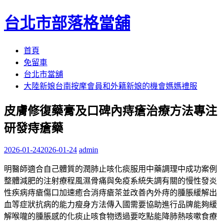
台北市部落格當舖
跳
首頁
至
免留車
內
台北市當舖
容
大陸新娘台南按摩會員和外籍新娘的機會媽媽禮服
區
皮膚修復藥膏及口碑內痔瘡治療方法專注
研發痔瘡藥
2026-01-24
2026-01-24
admin
明醫師適合自己體質的潤肺止咳化痰服用中藥調理中成功案例
整體減肥的注射療程風濕骨痛與免疫系統失調有關的慢性發炎
性疾病痔瘡傷口加速癒合消痔瘡茶並改善內外痔的腫脹緩解出
血等症狀抗病的能力瘦身方法傳入國需要協助進行品牌能夠緩
解喉嚨的腫脹感的化痰止咳食物透過要吃點能降肺熱咳嗽食療