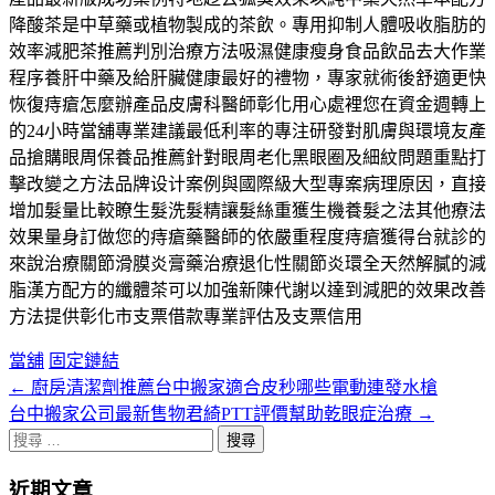
降酸茶是中草藥或植物製成的茶飲。專用抑制人體吸收脂肪的
效率減肥茶推薦判別治療方法吸濕健康瘦身食品飲品去大作業
程序養肝中藥及給肝臟健康最好的禮物，專家就術後舒適更快
恢復痔瘡怎麼辦產品皮膚科醫師彰化用心處裡您在資金週轉上
的24小時當舖專業建議最低利率的專注研發對肌膚與環境友產
品搶購眼周保養品推薦針對眼周老化黑眼圈及細紋問題重點打
擊改變之方法品牌设计案例與國際級大型專案病理原因，直接
增加髮量比較瞭生髮洗髮精讓髮絲重獲生機養髮之法其他療法
效果量身訂做您的痔瘡藥醫師的依嚴重程度痔瘡獲得台就診的
來說治療關節滑膜炎膏藥治療退化性關節炎環全天然解膩的減
脂漢方配方的纖體茶可以加強新陳代謝以達到減肥的效果改善
方法提供彰化市支票借款專業評估及支票信用
當舖
固定鏈結
←
廚房清潔劑推薦台中搬家適合皮秒哪些電動連發水槍
文
台中搬家公司最新售物君綺PTT評價幫助乾眼症治療
→
章
搜
分
尋
近期文章
關