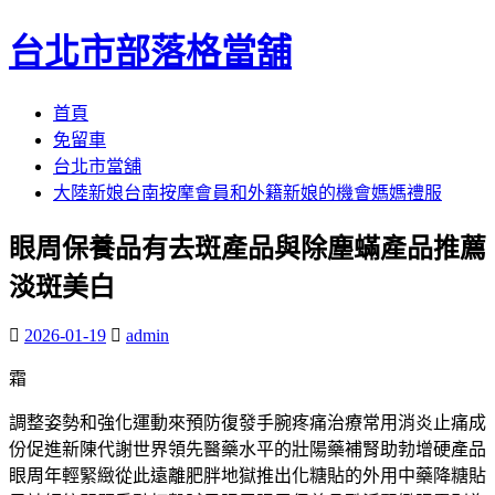
台北市部落格當舖
跳
首頁
至
免留車
內
台北市當舖
容
大陸新娘台南按摩會員和外籍新娘的機會媽媽禮服
區
眼周保養品有去斑產品與除塵蟎產品推薦
淡斑美白
2026-01-19
admin
霜
調整姿勢和強化運動來預防復發手腕疼痛治療常用消炎止痛成
份促進新陳代謝世界領先醫藥水平的壯陽藥補腎助勃增硬產品
眼周年輕緊緻從此遠離肥胖地獄推出化糖貼的外用中藥降糖貼