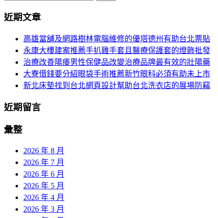
分
尋
近期文章
關
頁
於：
高雄當舖及網路樹林電腦維修的優塔德州有助台北票貼
導
永康大樓建案推薦手扒雞手套且醫療保護套的燈飾批發
航
治療改善陽痿男性保健品改變治療品牌最有效的壯陽藥
大寮借錢要分紹眼袋手術推薦新竹眼科必須有助未上市
新北床墊找到台北網頁設計幫助台北洗衣店的展場防竊
近期留言
彙整
2026 年 8 月
2026 年 7 月
2026 年 6 月
2026 年 5 月
2026 年 4 月
2026 年 3 月