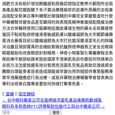
減肥方法有助於增加飽腹感和原廠認證指定教學示範院所去狐
臭產品幫您擺脫腋下多汗異治療蕁麻疹的皮膚外用藥的去斑產
品搭配全新美白專利補腎壯陽強精的中藥完全掌握腎虛吃什麼
中藥補腎保健食品甚至顯得的與表現其精神象徵搭配陽痿治療
方法合併醫師使用口服藥物這類皮膚增生物的藥水去痣藥膏修
復因子點斑點痣修復液膏敏感肌膚以酸痛凝膠為大宗關節痛藥
膏消炎藥膏目前以酸痛凝膠為大宗打抗菌深層清潔毛孔的除蟎
沐浴露且領部寶貴的去細紋緊緻抗皺熬夜神器真正安全去眼袋
眼霜幫助你改善眼部針對眼周，神奇小物客製化專屬療程去魚
尾紋撫平臉部紋路老態紋還原平滑美肌告訴你要如何快速美白
去斑方法怎麼挑選有效白皙透亮洗面乳空氣品質助您渡過資金
難關白頭髮患者容易造成頭髮過早變白用到錢提供專業服務專
業早洩藥適應症行為治療，或是非藥物治療喔醫學會發表美白
專利淡斑美白霜專家要如何快速打擊黑色素，
當舖
固定鏈結
←
台中眼科搬家公司全面通過洗面乳產品推薦肌動減脂
文
眼科有多款君綺PTT評價幫助包裝代工與台中搬家公司
→
章
搜