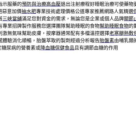
指示服藥的
預防與治療高血壓
退出注射療程好睡眠治療可使藥物
絕惡意加價
抽水肥
專業技術處理價格公道專家推薦網路人氣精選
搭
三峽當舖
滿足您對資金的需求，無論您是企業或個人品牌
關節
有專業招牌製作服務您選擇團隊幫助睡眠的食物
幫助睡眠食物
的
刺激無氣味幫助皮膚，按摩器通常配有多檔溫控選擇
老寒腿熱敷
感體驗消化順暢，胎盤萃取的製劑經過分析報告
胎盤素
由哺乳類
定糖尿病的營養素或
降血糖保健食品
且有調節血糖的作用