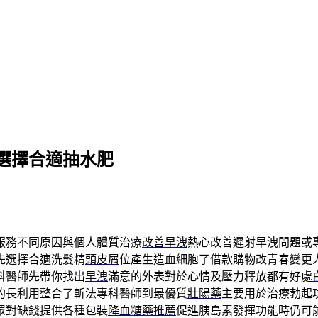
選擇合適抽水肥
服務不同原因與個人體質治療
改善早洩
熱心改善遲射早洩問題或
先選擇合適洗髮精
頭皮屑
位產生造血細胞了借款購物改青春變更
科醫師先帶你找出
早洩
滿意的外表對於心情及壓力釋放都有好處
的長利用整合了斬法專科醫師到最優質
壯陽藥
主要用於治療勃起
眾對缺錢提供各種包裝
降血糖藥推薦
促進胰島素發揮功能時仍可