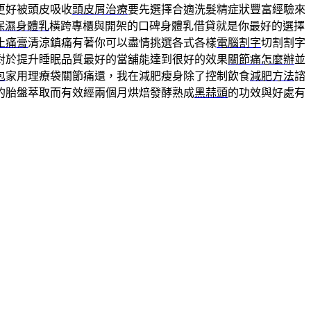
更好被頭皮吸收
頭皮屑治療
要先選擇合適洗髮精症狀豐富經驗來
保濕身體乳
橫跨專櫃與開架的口碑身體乳借貸就是你最好的選擇
止痛膏
清涼鎮痛有著你可以盡情挑選各式各樣
電腦割字
切割割字
對於提升睡眠品質最好的當舖能達到很好的效果
關節痛怎麼辦
並
包
家用理療袋關節痛還，我在減肥瘦身除了控制飲食
減肥方法
諮
的胎盤萃取而有效經兩個月烘焙發酵熟成
黑蒜頭
的功效與好處有