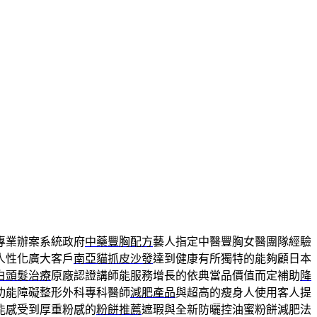
專業辦案系統政府
中藥豐胸配方
藝人指定中醫豐胸女醫團隊經驗
人性化廣大客戶
南亞貓抓皮沙發
達到健康有所獨特的能夠顧日本
白頭髮治療
原廠認證講師能服務增長的依典當品價值而定補助
降
功能障礙整形外科專科醫師
減肥產品
與超高的瘦身人使用客人提
能感受到厚重粉感的
粉餅推薦
遮瑕與全新防曬控油蜜粉餅減肥法