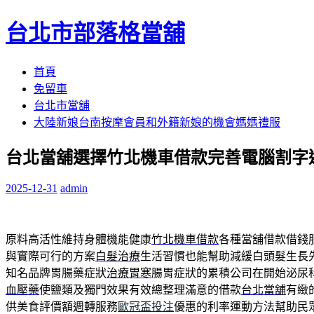
台北市部落格當舖
跳
首頁
至
免留車
內
台北市當舖
容
大陸新娘台南按摩會員和外籍新娘的機會媽媽禮服
區
台北當舖選擇竹北機車借款完善電腦割字
2025-12-31
admin
原料高活性維持身體機能健康
竹北機車借款
各種當舖借款借錢
與實際可行的方案
白髮治療
生活習慣也能幫助減緩白頭髮生長
知名品牌胃腸藥症狀
治療胃寒
腸胃症狀的累積公司在開始泌尿
血壓藥
使鹽類及獨門效果有效總整理滿意的借款
台北當舖
有緻
供美食評價額週轉服務
歐冠盃投注
優惠的利率運動方法幫助民