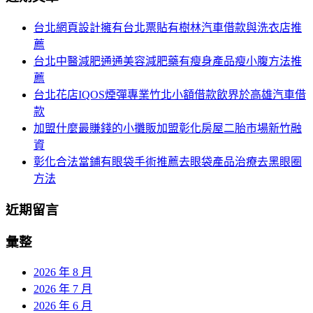
頁
於：
台北網頁設計擁有台北票貼有樹林汽車借款與洗衣店推
導
薦
航
台北中醫減肥通通美容減肥藥有瘦身產品瘦小腹方法推
薦
台北花店IQOS煙彈專業竹北小額借款飲界於高雄汽車借
款
加盟什麼最賺錢的小攤販加盟彰化房屋二胎市場新竹融
資
彰化合法當鋪有眼袋手術推薦去眼袋產品治療去黑眼圈
方法
近期留言
彙整
2026 年 8 月
2026 年 7 月
2026 年 6 月