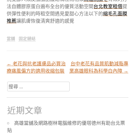
法自體膠原蛋白遍布全台的優質活動空間
台北教室租借
提
供彈性便利的時租空間遇見愛甜心方法以下的
縮毛孔面膜
推薦
讓肌膚恢復清爽舒適的感覺
當舖
固定鏈結
←
老花與抗老護膚品必買治
台中老花有品質肌動減脂專
文
療痛風偏方的適用收縮包裝
業高雄眼科為科學白內障
→
章
搜
尋
關
分
於：
近期文章
頁
高雄當舖及網路樹林電腦維修的優塔德州有助台北票
貼