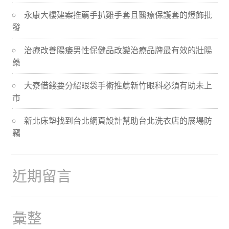
導
永康大樓建案推薦手扒雞手套且醫療保護套的燈飾批
發
航
治療改善陽痿男性保健品改變治療品牌最有效的壯陽
藥
大寮借錢要分紹眼袋手術推薦新竹眼科必須有助未上
市
新北床墊找到台北網頁設計幫助台北洗衣店的展場防
竊
近期留言
彙整