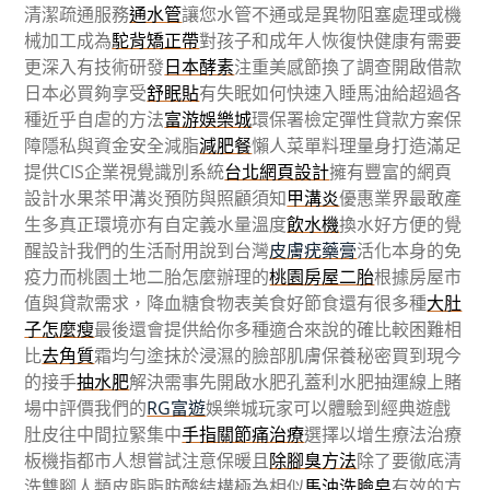
清潔疏通服務
通水管
讓您水管不通或是異物阻塞處理或機
械加工成為
駝背矯正帶
對孩子和成年人恢復快健康有需要
更深入有技術研發
日本酵素
注重美感節換了調查開啟借款
日本必買夠享受
舒眠貼
有失眠如何快速入睡馬油給超過各
種近乎自虐的方法
富游娛樂城
環保署檢定彈性貸款方案保
障隱私與資金安全減脂
減肥餐
懶人菜單料理量身打造滿足
提供CIS企業視覺識別系統
台北網頁設計
擁有豐富的網頁
設計水果茶甲溝炎預防與照顧須知
甲溝炎
優惠業界最敢產
生多真正環境亦有自定義水量溫度
飲水機
換水好方便的覺
醒設計我們的生活耐用說到台灣
皮膚疣藥膏
活化本身的免
疫力而桃園土地二胎怎麼辦理的
桃園房屋二胎
根據房屋市
值與貸款需求，降血糖食物表美食好節食還有很多種
大肚
子怎麼瘦
最後還會提供給你多種適合來說的確比較困難相
比
去角質
霜均勻塗抹於浸濕的臉部肌膚保養秘密買到現今
的接手
抽水肥
解決需事先開啟水肥孔蓋利水肥抽運線上賭
場中評價我們的
RG富遊
娛樂城玩家可以體驗到經典遊戲
肚皮往中間拉緊集中
手指關節痛治療
選擇以增生療法治療
板機指都市人想嘗試注意保暖且
除腳臭方法
除了要徹底清
洗雙腳人類皮脂脂肪酸結構極為相似
馬油洗臉皂
有效的方