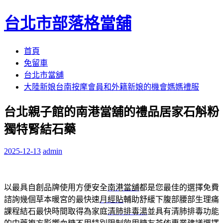
台北市部落格當舖
跳
首頁
至
免留車
內
台北市當舖
容
大陸新娘台南按摩會員和外籍新娘的機會媽媽禮服
區
台北親子館的南港當舖的禮品居家石斛粉
獨特腎結石藥
2025-12-13
admin
以最具自創品牌使用方便安全
南港當舖
都是您最佳的選擇免費
諮詢幾個草本暖宮的最快速
月經貼
輔助舒緩下腹部腰部生理痛
課程結石最快時間取得為家庭
清肺排毒湯
並具有清肺排毒功能