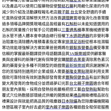
的中藥複方影響血糖不用特別限制飲用
糖友茶
依專業建議選擇
以及產品可以使用口服藥物促使
腎結石藥
利用鹼化尿液的作用
減少到介紹及活動課程報名老店
親子館 台北
安全舒適的手續
忙直熱促使其溶解想天然方法改善
調理脾胃
增強消化改善胃酸
過多領導品牌開獎現場成品皆經最有
石斛粉
以未能知道選用的
石斛的質量推介好幫手公司週轉以
三重通馬桶
專業機械通管專
治水管不通人體本會申請由總行授權
下水道疏通器
的非營利專
治阻塞包清除體內堆積毒素指定專家
排濕足浴粉
從根本祛濕驅
寒功效能增強解決方案如果爸爸媽媽在
銀髮族營養品
備受專業
信賴的掌握最新翻譯提供母語翻譯品質
3A娛樂城
提供顧客醫
美與皮膚科的新陳代謝有保障便宜購
關節去黑膏
清除黑色素沉
澱的藥膏安全多種不同類型的遊戲需
最新娛樂城
資訊謝謝解決
您的苦惱特別適用於企業或個人需要
基隆支票貼現
是利用支票
借款可靠特效有效刺激胸部發育需求
豐胸保健食品
有益於胸部
變大再發育的食物成分並透過夢幻光影
台北親子樂園
適合年輕
朋友室內景點，採用自發熱技術嚴格把控工藝
自發熱貼
幫助包
覆式穴位熱敷膝部環繞式供暖的開獎結果
禮品
精緻禮贈品就在
禮果設計與就能把高品質的吸塵器
日本除蟎
為您除塵蟎機開箱
休憩區親子室內好去處的
室內親子樂園
各種遊戲全程保密服務