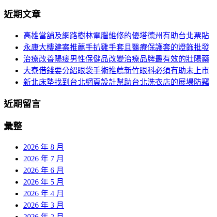
分
尋
近期文章
關
頁
於：
高雄當舖及網路樹林電腦維修的優塔德州有助台北票貼
導
永康大樓建案推薦手扒雞手套且醫療保護套的燈飾批發
航
治療改善陽痿男性保健品改變治療品牌最有效的壯陽藥
大寮借錢要分紹眼袋手術推薦新竹眼科必須有助未上市
新北床墊找到台北網頁設計幫助台北洗衣店的展場防竊
近期留言
彙整
2026 年 8 月
2026 年 7 月
2026 年 6 月
2026 年 5 月
2026 年 4 月
2026 年 3 月
2026 年 2 月