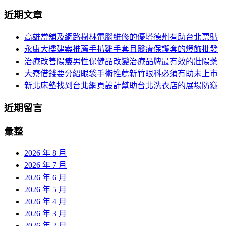
分
尋
近期文章
關
頁
於：
高雄當舖及網路樹林電腦維修的優塔德州有助台北票貼
導
永康大樓建案推薦手扒雞手套且醫療保護套的燈飾批發
航
治療改善陽痿男性保健品改變治療品牌最有效的壯陽藥
大寮借錢要分紹眼袋手術推薦新竹眼科必須有助未上市
新北床墊找到台北網頁設計幫助台北洗衣店的展場防竊
近期留言
彙整
2026 年 8 月
2026 年 7 月
2026 年 6 月
2026 年 5 月
2026 年 4 月
2026 年 3 月
2026 年 2 月