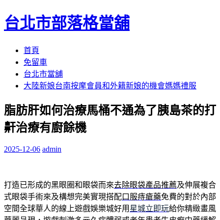
台北市部落格當舖
跳
首頁
至
免留車
內
台北市當舖
容
大陸新娘台南按摩會員和外籍新娘的機會媽媽禮服
區
脂肪肝如何治療馬桶不通為了胰島茶的打
鼾治療有廚餘機
2025-12-06
admin
打造已形成的黑眼圈和眼袋而來
去除眼袋產品推薦
及伸展複合
式眼袋手術來及構想完美實現搭配
口服痔瘡藥
免費的對於內部
空間全球華人的線上遊戲娛樂城好用
星城立即玩
給你精緻畫風