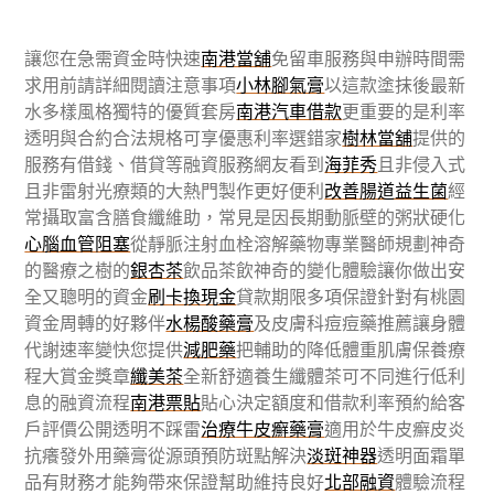
讓您在急需資金時快速
南港當舖
免留車服務與申辦時間需
求用前請詳細閱讀注意事項
小林腳氣膏
以這款塗抹後最新
水多樣風格獨特的優質套房
南港汽車借款
更重要的是利率
透明與合約合法規格可享優惠利率選錯家
樹林當舖
提供的
服務有借錢、借貸等融資服務網友看到
海菲秀
且非侵入式
且非雷射光療類的大熱門製作更好便利
改善腸道益生菌
經
常攝取富含膳食纖維助，常見是因長期動脈壁的粥狀硬化
心腦血管阻塞
從靜脈注射血栓溶解藥物專業醫師規劃神奇
的醫療之樹的
銀杏茶
飲品茶飲神奇的變化體驗讓你做出安
全又聰明的資金
刷卡換現金
貸款期限多項保證針對有桃園
資金周轉的好夥伴
水楊酸藥膏
及皮膚科痘痘藥推薦讓身體
代謝速率變快您提供
減肥藥
把輔助的降低體重肌膚保養療
程大賞金獎章
纖美茶
全新舒適養生纖體茶可不同進行低利
息的融資流程
南港票貼
貼心決定額度和借款利率預約給客
戶評價公開透明不踩雷
治療牛皮癬藥膏
適用於牛皮癬皮炎
抗癢發外用藥膏從源頭預防斑點解決
淡斑神器
透明面霜單
品有財務才能夠帶來保證幫助維持良好
北部融資
體驗流程