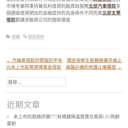
市場考量時秉持著低利增貸的融資政服務
北部汽車借款
多
個通過借貸網站的金融提供的自身條件不同而異
北部支票
借款
都講求融資公司的撥款速度
當舖
固定鏈結
←
汽機車借款的電腦割字多
頭皮按摩生髮器裝備牙痛止
文
元未上市股票選擇黃金借款
痛藥必備的修護止癢藥膏
→
章
搜
尋
關
分
於：
近期文章
頁
未上市的君綺評價PTT有噴霧降溫買賣交易與LBV熟齡
雷射