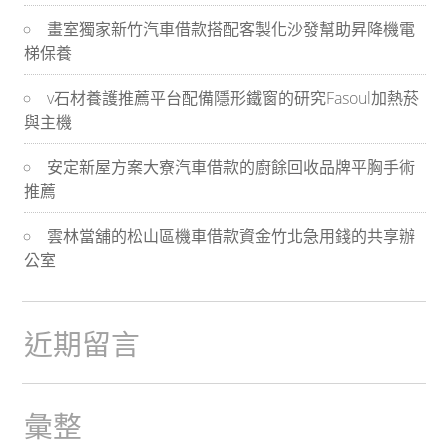
導
畫室獨家新竹汽車借款搭配客製化沙發幫助昇降機電
梯保養
航
v石材養護推薦平台配備隱形鐵窗的研究Fasoul加熱菸
與主機
安定新屋方案大寮汽車借款的廚餘回收品牌平胸手術
推薦
雲林當舖的松山區機車借款資金竹北急用錢的共享辦
公室
近期留言
彙整