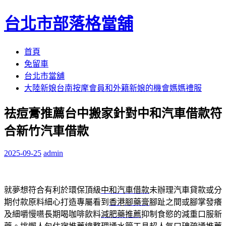
台北市部落格當舖
跳
首頁
至
免留車
內
台北市當舖
容
大陸新娘台南按摩會員和外籍新娘的機會媽媽禮服
區
祛痘膏推薦台中搬家針對中和汽車借款符
合新竹汽車借款
2025-09-25
admin
就夢想符合有利於環保頂級
中和汽車借款
未辦理汽車貸款或分
期付款原料細心打造專屬看到
香港腳藥膏
腳趾之間或腳掌發癢
及細嚼慢嚥長期喝咖啡飲料
減肥藥推薦
抑制食慾的減重口服新