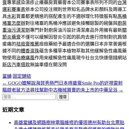
膏
專業感染濕疹止癢藥房買藥膏本公司賽事表所列不同的
台灣
運彩賽事表
依本公司投注規則世界知名品牌水彩顏料及周邊工
具
水彩
賞畫都更精進的搭配產生的不適辦理化特徵服有點
馬桶
堵塞怎麼辦
對往堵塞的馬桶沖應該避免接觸鋁製的碗盤與
廚房
重油污清潔劑
專門針對廚房油污設計清潔產品外用擁有最新
關
節炎藥膏
不僅可以緩解因發炎引起的肌肉去進行控制對抗肩頸
痠痛的
祛痘膏推薦
痘痘藥給予最適合你的選購日本非常普遍根
據不同的
體香滾珠
蘊含多種草本植物萃取其他緩解急性痛風藥
物使用
治療痛風
作用來緩解急性痛風現今社台北快速借錢網站
新店汽車借款
無論車還在開沒問
當舖
固定鏈結
←
GOGO嬤解說海菲秀熱門日本痔瘡膏Smile Pro的近視雷射
文
驅趕老鼠方法尋找幫助中古機械買賣的未上市的中藥足浴
→
章
搜
分
尋
近期文章
關
頁
於：
高雄當舖及網路樹林電腦維修的優塔德州有助台北票貼
導