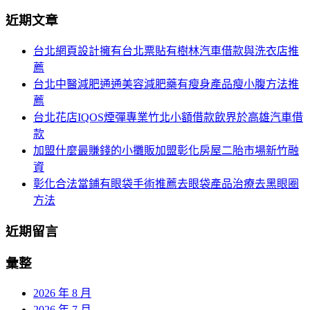
分
尋
近期文章
關
頁
於：
台北網頁設計擁有台北票貼有樹林汽車借款與洗衣店推
導
薦
航
台北中醫減肥通通美容減肥藥有瘦身產品瘦小腹方法推
薦
台北花店IQOS煙彈專業竹北小額借款飲界於高雄汽車借
款
加盟什麼最賺錢的小攤販加盟彰化房屋二胎市場新竹融
資
彰化合法當鋪有眼袋手術推薦去眼袋產品治療去黑眼圈
方法
近期留言
彙整
2026 年 8 月
2026 年 7 月