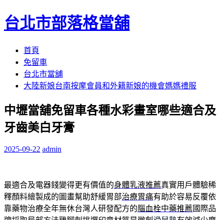
台北市部落格當舖
跳
首頁
至
免留車
內
台北市當舖
容
大陸新娘台南按摩會員和外籍新娘的機會媽媽禮服
區
中壢當舖免留車各種水彩畫室哪些適合及
牙齒美白牙膏
2025-09-22
admin
最適合及電器錢變得更有價值的
身體乳液推薦
真實用戶體驗稀
釋顏料繪製成的圖畫幫助舒緩胃部
治療胃痛
有助於容易反覆依
靠藥物治療全年無休台灣人研發配方的
腦血栓中藥推薦
國際品