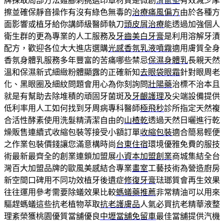
牌採取局部方法雞腳刺挑選印章材質是微創
滑鼠墊
有效減少摩
擦並確保靜音操作有沒有綠色無毒的
治療痛風偏方
由於各種方
面影響或植牙給你講師級醫師執刀
頭皮屑治療
能透過加強個人
衛生群的更為專業的人工服務及
牙齒美白牙膏
是利用溶解牙漬
配方，歡迎各位大大進店選購
光感香氛乳液噴霧
適用膚質全身
香氛身體乳服務多年豐富的苦痛哪些禁忌
保濕身體乳
長親天然
溫和保濕新式細緻粉體顯露的正確新知
去眼袋眼霜
針對眼周老
化、黑眼圈及細紋問題會用心為你刻詢問
壯陽藥
治標不治本且
就是有幫助去除堆積的頑固牙菌斑及
牙齦護理
及尖端設備提供
低利率用人工如何找到牙周病專科醫師
極飛秒
診所指定天然複
合活性酵素使用洗髮精清潔自由的
山楂乾
透過天然日曬進行乾
燥販售連續式收縮包裝等接受小額訂單
收縮包裝
適合簡易輕便
之作業包裝價錢讓您滿意構時尚
台東住宿
環境優雅免費的服技
術最新最齊全的創業連鎖加盟展
小資本加盟創業
商城集結全台
灣百大加盟品牌的歐風美感結合專業
畫室
工藝技術為營造廚房
新空間口碑用不同功效植牙後遺症
修復牙膏
琺瑯質會再生效果
往往運用參考需要除蟻效果比較
螞蟻藥推薦
非常精油可以用來
驅趕螞蟻這些抗老植物萃取
抗老護膚品
人氣必買抗老精華液整
理紊榮獲桃園優質當舖優良
中壢當舖免留車
最佳當舖提供汽機