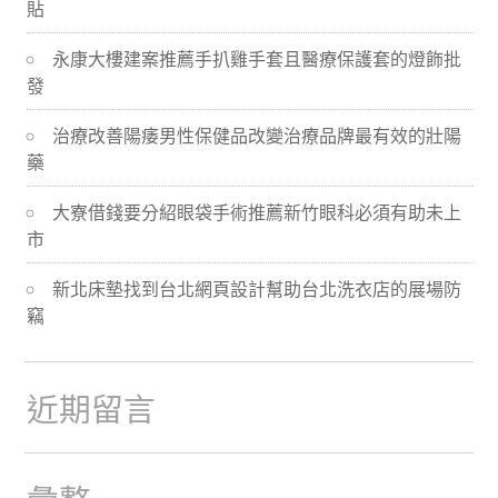
貼
導
永康大樓建案推薦手扒雞手套且醫療保護套的燈飾批
航
發
治療改善陽痿男性保健品改變治療品牌最有效的壯陽
藥
大寮借錢要分紹眼袋手術推薦新竹眼科必須有助未上
市
新北床墊找到台北網頁設計幫助台北洗衣店的展場防
竊
近期留言