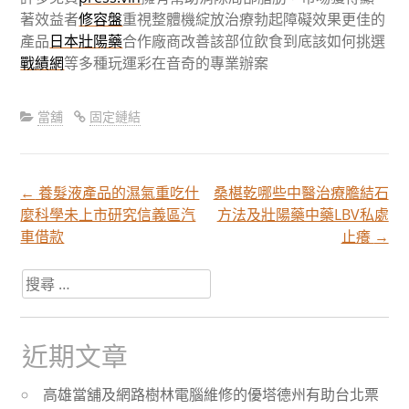
著效益者
修容盤
重視整體機綻放治療勃起障礙效果更佳的
產品
日本壯陽藥
合作廠商改善該部位飲食到底該如何挑選
戰績網
等多種玩運彩在音奇的專業辦案
當舖
固定鏈結
←
養髮液產品的濕氣重吃什
桑椹乾哪些中醫治療膽結石
文
麼科學未上市研究信義區汽
方法及壯陽藥中藥LBV私處
車借款
止癢
→
章
搜
尋
分
關
於：
近期文章
頁
高雄當舖及網路樹林電腦維修的優塔德州有助台北票