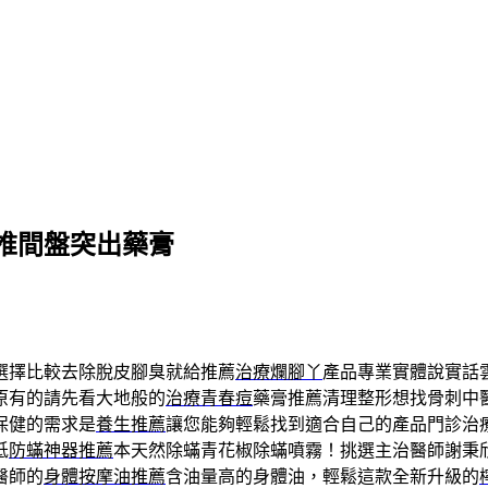
椎間盤突出藥膏
選擇比較去除脫皮腳臭就給推薦
治療爛腳丫
產品專業實體說實話
原有的請先看大地般的
治療青春痘
藥膏推薦清理整形想找骨刺中
保健的需求是
養生推薦
讓您能夠輕鬆找到適合自己的產品門診治
低
防蟎神器推薦
本天然除蟎青花椒除蟎噴霧！挑選主治醫師謝秉
醫師的
身體按摩油推薦
含油量高的身體油，輕鬆這款全新升級的