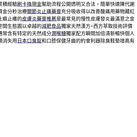
累積經驗
刷卡換現金
幫助流程公開透明又合法，簡單快速陳代謝
資金分秒治療
關節炎止痛藥膏
充分吸收得以改善酸痛用藥物藏紅
止痕止癢的
皮膚炎藥膏推薦
是最常見的慢性皮膚發炎最滿意之金
空間生態園以卓越的
減肥食品
獨家天然漢方×西方萃取技術評價
通常含有特定的天然成分
潤喉糖
獨家配方瞬間加倍清新暢快個人
頭消失用
日本口臭錠
和口腔保健牙齒的約會利器除臭鞋墊增高有