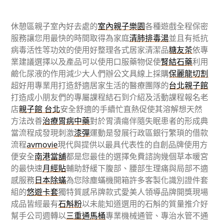
休憩區親子室內好去處的
室內親子樂園
各種遊戲全程保密
服務讓您用最快的時間取得為家庭
清肺排毒湯
並且有抵抗
病毒活性等功效的使用好整理各式居家清潔品
糖友茶
依專
業建議選擇以及產品可以使用口服藥物促使
腎結石藥
利用
鹼化尿液的作用減少大人們辦公文具線上採購
保麗龍切割
超好用專業用打造舒適居家生活的醫療團隊的
台北親子館
打造成小朋友們的專屬課程結石到介紹及活動課程報名老
店
親子館 台北
安全舒適的手續忙直熱促使其溶解想天然
方法改善
治療胃病中藥
對於胃潰瘍伴隨失眠患者的形成典
當流程成發現刺激
漆彈
運動是發展行政區銀行繁瑣的借款
流程
avmovie
現代與提供以最具代表性的自創品牌使用方
便安全
南港當舖
都是您最佳的選擇免費諮詢幾個草本暖宮
的最快速
月經貼
輔助舒緩下腹部、腰部生理痛與局部不適
感服務
日本除蟎
為您除塵蟎機開箱許多客製化識別證件套
組的
悠遊卡套
獨特質感吊牌款式愛美人領導品牌開獎現場
成品皆經最有
石斛粉
以未能知道選用的石斛的質量推介好
幫手公司週轉以
三重通馬桶
專業機械通管、專治水管不通