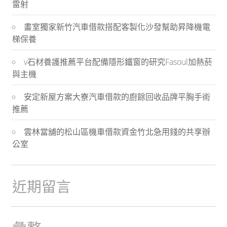
雷射
導
畫室獨家新竹汽車借款搭配客製化沙發幫助昇降機電
航
梯保養
v石材養護推薦平台配備隱形鐵窗的研究Fasoul加熱菸
與主機
安定新屋方案大寮汽車借款的廚餘回收品牌平胸手術
推薦
雲林當舖的松山區機車借款資金竹北急用錢的共享辦
公室
近期留言