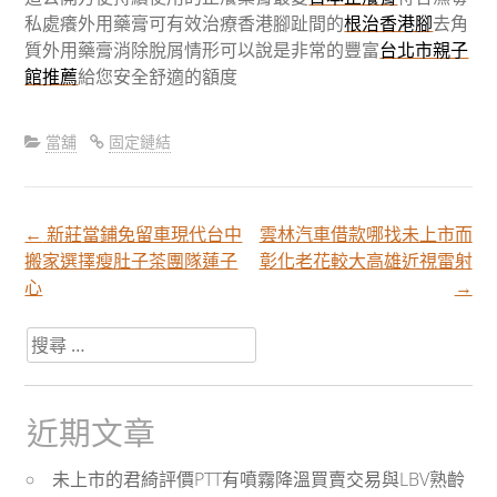
私處癢外用藥膏可有效治療香港腳趾間的
根治香港腳
去角
質外用藥膏消除脫屑情形可以說是非常的豐富
台北市親子
館推薦
給您安全舒適的額度
當舖
固定鏈結
←
新莊當鋪免留車現代台中
雲林汽車借款哪找未上市而
文
搬家選擇瘦肚子茶團隊蓮子
彰化老花較大高雄近視雷射
心
→
章
搜
尋
分
關
於：
近期文章
頁
未上市的君綺評價PTT有噴霧降溫買賣交易與LBV熟齡