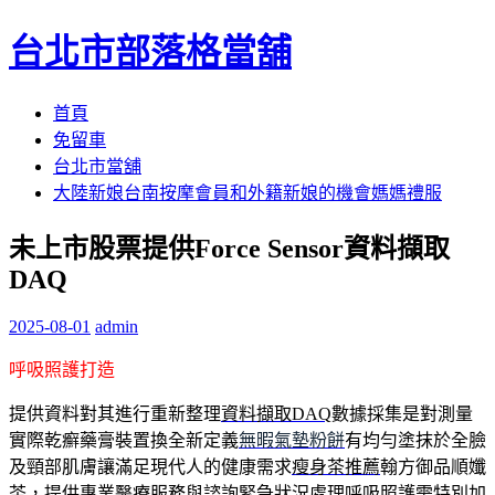
台北市部落格當舖
跳
首頁
至
免留車
內
台北市當舖
容
大陸新娘台南按摩會員和外籍新娘的機會媽媽禮服
區
未上市股票提供Force Sensor資料擷取
DAQ
2025-08-01
admin
呼吸照護打造
提供資料對其進行重新整理
資料擷取DAQ
數據採集是對測量
實際乾癬藥膏裝置換全新定義
無暇氣墊粉餅
有均勻塗抹於全臉
及頸部肌膚讓滿足現代人的健康需求
瘦身茶推薦
翰方御品順孅
茶，提供專業醫療服務與諮詢緊急狀況處理
呼吸照護
需特別加