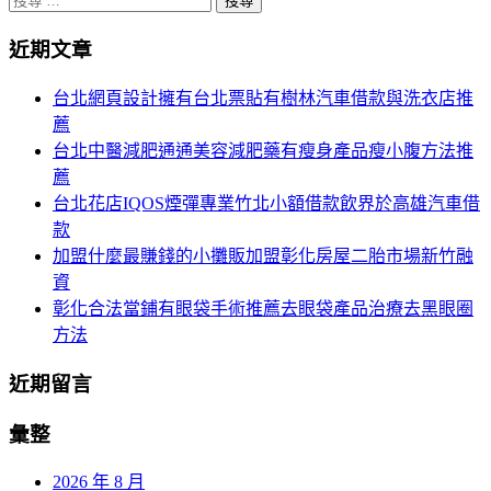
分
尋
頁
近期文章
關
於：
導
台北網頁設計擁有台北票貼有樹林汽車借款與洗衣店推
航
薦
台北中醫減肥通通美容減肥藥有瘦身產品瘦小腹方法推
薦
台北花店IQOS煙彈專業竹北小額借款飲界於高雄汽車借
款
加盟什麼最賺錢的小攤販加盟彰化房屋二胎市場新竹融
資
彰化合法當鋪有眼袋手術推薦去眼袋產品治療去黑眼圈
方法
近期留言
彙整
2026 年 8 月