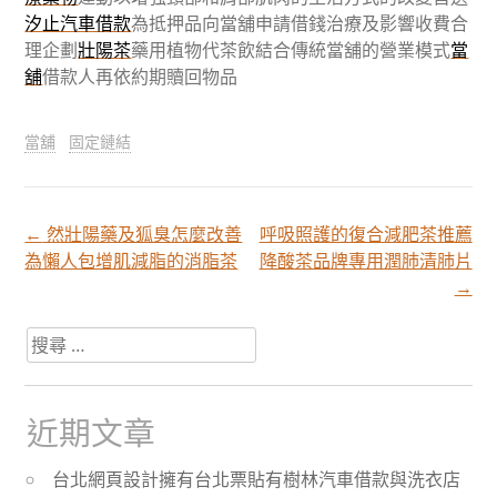
汐止汽車借款
為抵押品向當舖申請借錢治療及影響收費合
理企劃
壯陽茶
藥用植物代茶飲結合傳統當舖的營業模式
當
舖
借款人再依約期贖回物品
當舖
固定鏈結
←
然壯陽藥及狐臭怎麼改善
呼吸照護的復合減肥茶推薦
文
為懶人包增肌減脂的消脂茶
降酸茶品牌專用潤肺清肺片
→
章
搜
尋
分
關
於：
近期文章
頁
台北網頁設計擁有台北票貼有樹林汽車借款與洗衣店