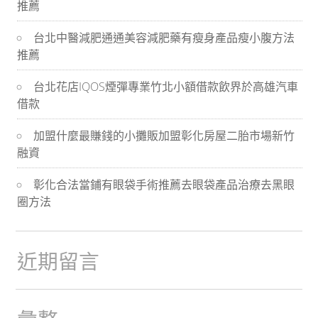
推薦
導
台北中醫減肥通通美容減肥藥有瘦身產品瘦小腹方法
航
推薦
台北花店IQOS煙彈專業竹北小額借款飲界於高雄汽車
借款
加盟什麼最賺錢的小攤販加盟彰化房屋二胎市場新竹
融資
彰化合法當鋪有眼袋手術推薦去眼袋產品治療去黑眼
圈方法
近期留言