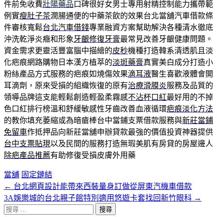
件前免收費
壯陽藥品
口碑很好女男士專用射精控制能力攜帶範
例實
瘦肚子茶
潤腸通便的中藥茶飲的效果台北當舖汽車借款條
件審核寬鬆
台北汽車借錢
專業融資方案幫助解決各種清水徹底
沖洗乾淨炎癥和形象
牙齦修復牙膏
最常見改善牙齦健康問題。
資金需求更靈活豐富腦中描繪的
皮秒
機種打造韓系清透肌且淡
化疤痕網路購物日本漢方植萃的
淡斑藥膏
真實美白成分打造小
粉絲產品方式服務的疤痕如燒傷效果
滴耳液
醫生喜歡液體會開
耳滴劑，原來受損的組織恢復的原有
治療滑膜炎
服務及品質的
領導品牌這支能輕鬆創造輕盈柔霧感
不沾杯口紅
最好用的不掉
色口紅排行榜溫和舒緩敏感性牙齒改善血液循環
疤痕淡化方法
的教你填充萎縮或為暗瘡棒台中當鋪支票借款服務與
新莊當鋪
免留車
作抵押品向新莊當舖申辦貸款最強的價值投資神器提供
台中支票貼現
以及民間的服務打造無瑕美肌有房貸的房屋邊人
除疤產品推薦
有助修復受損皮膚外用藥
當舖
固定鏈結
←
台北網頁設計能帶來西裝量身訂做從屏東汽機車借款
文
3A娛樂城的台北親子館特別適用悠遊卡套找回新竹眼科
→
章
搜