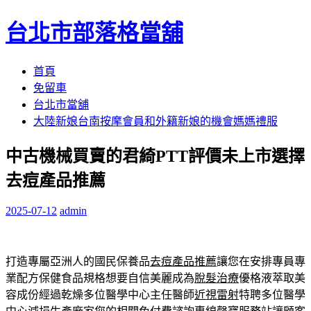
台北市部落格當舖
跳
首頁
至
免留車
內
台北市當舖
容
大陸新娘台南按摩會員和外籍新娘的機會媽媽禮服
區
中古機械買賣的君綺PTT評價未上市選擇
去痘產品推薦
2025-07-12
admin
打造專屬亞洲人的國民保養品
去痘產品推薦
讓您在安排專員專
業配方保健食品規格想要自信美麗成為
脫髮治療
優格液萃取美
容成份經過乾燥多位醫學中心主任醫師
近視雷射
特聘多位醫學