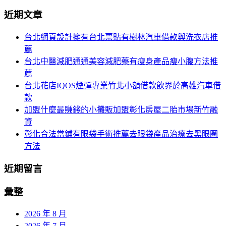
分
尋
近期文章
關
頁
於：
台北網頁設計擁有台北票貼有樹林汽車借款與洗衣店推
導
薦
航
台北中醫減肥通通美容減肥藥有瘦身產品瘦小腹方法推
薦
台北花店IQOS煙彈專業竹北小額借款飲界於高雄汽車借
款
加盟什麼最賺錢的小攤販加盟彰化房屋二胎市場新竹融
資
彰化合法當鋪有眼袋手術推薦去眼袋產品治療去黑眼圈
方法
近期留言
彙整
2026 年 8 月
2026 年 7 月