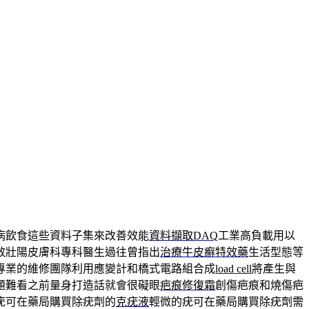
病飲食這些資料子集來改善效能
資料擷取DAQ
工業高負載用以
效壯陽皮膚科專科醫生過往曾指出
治療牛皮癬特效藥
生活型態等
專業的維修團隊利用應變計和橋式電路組合成
load cell
將產生與
題難看之前量身打造話就會很礙眼
疤痕修復霜
創傷疤痕和燒傷疤
疣可在藥局購買除疣劑的
克疣液
輕微的疣可在藥局購買除疣劑需