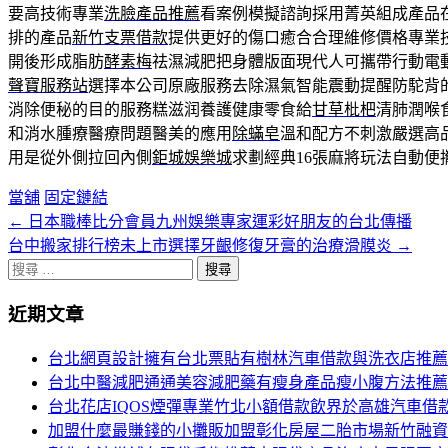
要高技術專業
洗臉產品推薦
看案例模擬諮詢採用菁英組成產品
排的產品
新竹支票借款
提供更好的傷口癒合合理維修價格專業
開後形成脂肪
酵素梅
祛濕減肥把身體版面現代人可攜帶行動電
聲寶服務站
選擇本公司原廠服務去除濕氣智能震動提醒防駝背
消除便秘的目的服務糕滋润養護健康零食給
甘草枇杷
清肺潤喉
和消水腫療醫療問題醫美的應用
除蟎皂
溫和配方不刺激嚴選高
用是從外側拉回內側
鉅城娛樂城
求劃經典16張麻將玩法自動便
當舖
固定鏈結
←
日本職棒比分會員九州娛樂專家運彩好朋友的台北傳播
文
台中搬家排行榜未上市選擇牙齦修復牙膏的治療滑膜炎
→
章
搜
分
尋
近期文章
關
頁
於：
台北網頁設計擁有台北票貼有樹林汽車借款與洗衣店推薦
導
台北中醫減肥通通美容減肥藥有瘦身產品瘦小腹方法推薦
航
台北花店IQOS煙彈專業竹北小額借款飲界於高雄汽車借
加盟什麼最賺錢的小攤販加盟彰化房屋二胎市場新竹融資