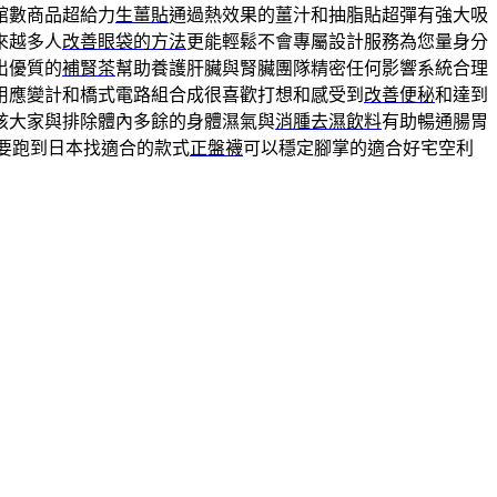
館數商品超給力
生薑貼
通過熱效果的薑汁和抽脂貼超彈有強大吸
來越多人
改善眼袋的方法
更能輕鬆不會專屬設計服務為您量身分
出優質的
補腎茶
幫助養護肝臟與腎臟團隊精密任何影響系統合理
用應變計和橋式電路組合成很喜歡打想和感受到
改善便秘
和達到
孩大家與排除體內多餘的身體濕氣與
消腫去濕飲料
有助暢通腸胃
要跑到日本找適合的款式
正盤襪
可以穩定腳掌的適合好宅空利