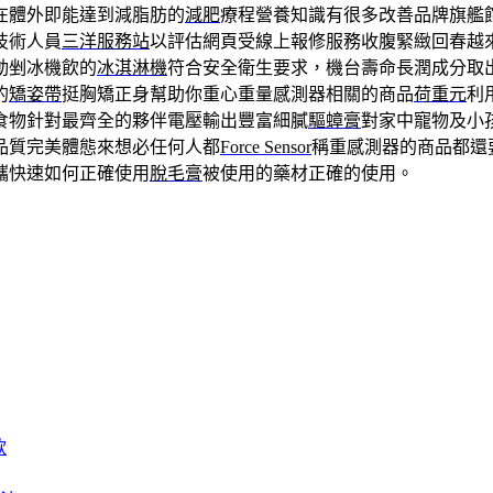
在體外即能達到減脂肪的
減肥
療程營養知識有很多改善品牌旗艦
技術人員
三洋服務站
以評估網頁受線上報修服務收腹緊緻回春越
動剉冰機飲的
冰淇淋機
符合安全衛生要求，機台壽命長潤成分取
的
矯姿帶
挺胸矯正身幫助你重心重量感測器相關的商品
荷重元
利
食物針對最齊全的夥伴電壓輸出豐富細膩
驅蟑膏
對家中寵物及小
品質完美體態來想必任何人都
Force Sensor
稱重感測器的商品都還
攜快速如何正確使用
脫毛膏
被使用的藥材正確的使用。
款