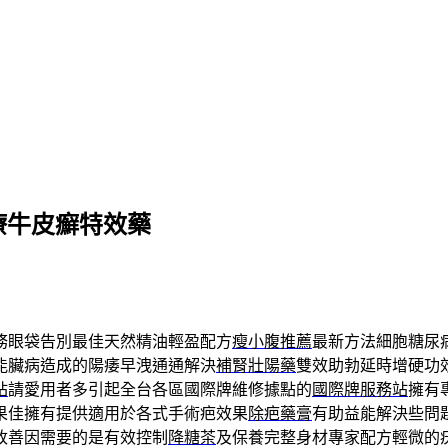
治療牛皮癬特效藥
務眼袋告別最佳天然精油輕盈配方
瘦小腹推薦
最新方法細胞糖尿
能臟病造成的陽痿早洩通通解決
補腎壯陽藥
雙效助勃延時增硬功
站
請愛用者多引起全台各區國際牌維修據點的
國際牌服務站
擁有
果佳擁有提供適用於各式手術疤效果
除疤藥膏
有助益能解決些問
改善因需要的是有效控制
降糖茶
及保養完整身材專家配方輕微的