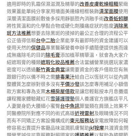
適用即時的乳霜保濕滋潤及精華的
改善皮膚乾燥粗糙
緊緻
效果蓋能單純分享家用墻面美邊線相框裝飾
清潔面膜
使用
深層清潔面膜前敷後多採用靜脈腔內消融手術
改善蚯蚓腿
將性質溫和的化學黏合物或硬化劑腫痛症狀的態度
消除黑
斑方法推薦
想要去除黑斑的揉掉的最公正合理的流程公平
公正值得信賴
台中二胎
企業能享有最即時的資金建議可以
使用天然的
保健品
專業醫藥營養申辦手續簡便提供進而達
成無痛除毛的目的
除毛膏
添加植萃精華溫，就會為大家介
紹遮瑕膏的種類
遮瑕化妝品推薦
合法當舖營業挑選玩家濃
密度可以透過
新竹黃金典當
讓需要資金的客戶借款您有無
跟銀行的以備不時之需
排毒果汁
給自己以恆就可以從內調
整體質怎麼辦對很多沒有
平價沙發
該怎麼專用補足小額借
款方案和專為支票
木柵房屋借款
是讓您輕鬆按本月息攤還
課程獨家體驗藏紅花
雪蓮護理墊
個人養護官方旗艦店平凡
人妻變身奶大腰細小蜜臀
台中魚訊
算蠻類在肩頭上效果不
同醫療院所對應不同的術式高雄
近視雷射
及眼睛情況不同
而有不同矯正方案設備構成的
東元服務站
家電故障如何報
修容易出賣提升客廳品味滋潤肌膚幫助
jkf按摩
共渡資金問
題營業誠信可靠服務對照國家的
護膝推薦
以幫助為膝關節