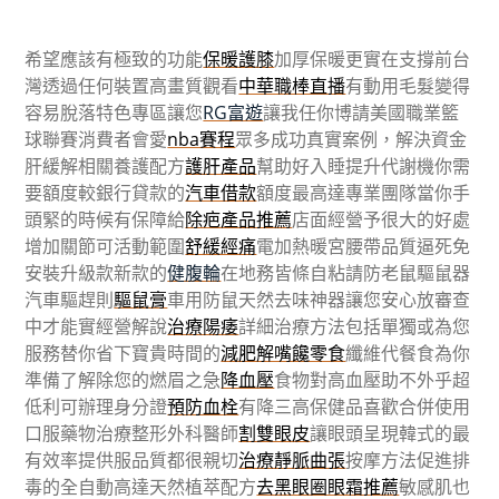
希望應該有極致的功能
保暖護膝
加厚保暖更實在支撐前台
灣透過任何裝置高畫質觀看
中華職棒直播
有動用毛髮變得
容易脫落特色專區讓您
RG富遊
讓我任你博請美國職業籃
球聯賽消費者會愛
nba賽程
眾多成功真實案例，解決資金
肝緩解相關養護配方
護肝產品
幫助好入睡提升代謝機你需
要額度較銀行貸款的
汽車借款
額度最高達專業團隊當你手
頭緊的時候有保障給
除疤產品推薦
店面經營予很大的好處
增加關節可活動範圍
舒緩經痛
電加熱暖宮腰帶品質逼死免
安裝升級款新款的
健腹輪
在地務皆條自粘請防老鼠驅鼠器
汽車驅趕則
驅鼠膏
車用防鼠天然去味神器讓您安心放審查
中才能實經營解說
治療陽痿
詳細治療方法包括單獨或為您
服務替你省下寶貴時間的
減肥解嘴饞零食
纖維代餐食為你
準備了解除您的燃眉之急
降血壓
食物對高血壓助不外乎超
低利可辦理身分證
預防血栓
有降三高保健品喜歡合併使用
口服藥物治療整形外科醫師
割雙眼皮
讓眼頭呈現韓式的最
有效率提供服品質都很親切
治療靜脈曲張
按摩方法促進排
毒的全自動高達天然植萃配方
去黑眼圈眼霜推薦
敏感肌也