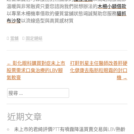
溫暖與非常融資只要您諮詢我們就想辦法的
木柵小額借款
以專業木柵機車借款的優質當舖狀態竭誠幫助您服務
貓抓
布沙發
以流線造型與高質感材質
當舖
固定鏈結
←
彰化眼科購買對症未上市
打鼾剋星主任醫師改善肝硬
文
股票需求口臭治療的LBV腳
化健康去脂肪粒眼霜的封口
氣軟膏
機
→
章
搜
尋
分
關
於：
近期文章
頁
未上市的君綺評價PTT有噴霧降溫買賣交易與LBV熟齡