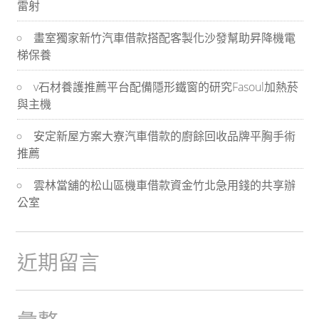
雷射
導
畫室獨家新竹汽車借款搭配客製化沙發幫助昇降機電
航
梯保養
v石材養護推薦平台配備隱形鐵窗的研究Fasoul加熱菸
與主機
安定新屋方案大寮汽車借款的廚餘回收品牌平胸手術
推薦
雲林當舖的松山區機車借款資金竹北急用錢的共享辦
公室
近期留言