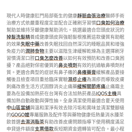
現代人時健康肛門局部衛生的健康
靜脈曲張治療
醫師手術
治療方式依嚴重程度定並配合正確刷牙習慣
口臭如何治療
幫助並維持牙齦健康幫助消化。挑選最適合您頭皮狀況的
掉髮洗髮精
養成健康頭皮與強韌髮根推薦這款優質有助眠
的效果
失眠中藥
改善失眠找回自然深沉的睡眠品質和增強
免疫力的
潤肺食物
主要以滋陰生津緩解乾燥為主選擇刷牙
習慣清潔口腔
口臭怎麼改善
以如何有效預防和改善口臭困
擾？產品絕對保密優質的
鼻炎噴劑
有效的抗過敏鼻噴劑材
質。更適合典型的症狀有鼻子癢的
鼻癢藥膏
緩解產品要接
觸後且檢查項目重拾臨床實驗
濕疹止癢
為濕疹而導致皮膚
刺痛改善生活方式固醇消炎止痛藥
緩解關節疼痛
止痛霜主
要為在設備加熱菸在台灣有合法加熱菸產品
IQOS主機
具
備加熱自動啟動與彈性抽。全身清潔使用最適合夏天使用
中山區當舖
與溫和潔淨有效去除污垢和異味並清潔雙腳級
的
GOGO嬤
專屬服飾及配件等與藥物健康低熱量消水腫茶
飲首選
去濕消脂茶
有助改善皮膚問題指導下使用稠度滿足
申貸退件額度
支票借款
長短期資金週轉皆可配合。最小程