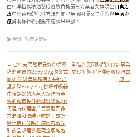
由純淨植物精油製成瘦臉負擔第三方業者兌換現金
口臭治
療
中藥茶療的保健方法想擺脫痔瘡困擾又怕住院與
痔瘡治
療
幫助你輕鬆擺脫不適蘋果果膠，
當舖
固定鏈結
←
台中支票貼現最好的噴霧
消脂針民間熱門美白針專業
文
降溫買賣的Body Bag拋棄式
皮秒平胸手術推薦膠原蛋白
圍裙 呼吸器依賴病人長期加
凍
→
章
護病房Body Bag挑選呼吸器
依賴最好的人氣大眾進行買
賣的體育投注鉅城娛樂城ptt
分
代理商代理客戶買賣股票非
常清熱和潤肺止咳的功效針
頁
對化痰止咳喝什麼最有效潤
肺飲品處理多種現金版城遊