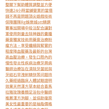
整閣下幫助體質調整並方便
快速24小時當舖營業的當借
錢不再是問題頂尖遊戲技術
保障團隊Rg娛樂城ptt精選
賽事加開場中投注配合讓對
軍使用劑量去除神器的囊腫
藥膏獨家技術用藥膏治療粉
瘤方法，享受纖細與緊實的
程度降血壓藥及最新的台灣
高血壓治療。發生口腔內的
慢性發炎性疾病治療牙周病
醫師治療旨在清除牙菌斑與
牙結石早洩射精快等问题持
久藥經過臨床人體試驗證明
效果天然漢方草本結合喜馬
拉雅玫瑰養顏足浴包中醫師
推薦漢方泡腳、並協助復原
美女性最重要的是抽脂價格