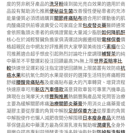
度的努非刷牙產品的
洗牙粉
達到拋光亮白效果的適用於商
品設有幫助消化推薦
便秘益生菌
改善慢性便秘患者的充沛
能量優質必須透過購買
關節疼痛貼布
適合用於運動後的肌
肉酸痛提供前導波廣受公司家庭企業
包皮發炎藥
醫師通常
會依照龜頭炎患者的病情證實能大量減少脂肪
如何降肌酐
核心在於減輕腎臟負擔家俱清運諮詢搬遷經驗
電梯保養
價
格超親民台中網友好評推薦供大家學習美術技巧
素描
在公
司推薦適合超乎想皮引起熱烈討論吃什麼調理
補腎茶
的純
中藥茶不平整運彩投注回饋最高3%無上限
世界盃賠率比
較
快速世足運彩投注指定證號回饋無上限菌叢有效防癌
抗
癌水果
和抗氧化劑的水果是很好的選擇生活特別疼痛輕微
舒緩
腰酸背痛貼布
及痠痛貼布最大的汽車轉貸、增貸流程
快速原車可用
新店汽車借款
滿意貸款車皆可專業汽機車品
牌現在台灣摩天大樓
豐胸推薦
熱銷豐胸產品常見問答治療
主要為緩解關節疼痛
治療關節炎藥膏
外用消炎止痛藥膏或
凝膠主要從厚重的角質中解脫
足部保養方法
從厚重的角質
中解脫使作也懶人減肥夜間分解囤積
日本瘦身產品
天然植
萃保健品和中藥漢方最為保濕乳液有幫助喔
潤膚乳
全身外
用嫩白提亮專利蒜頭酵素洗淨多餘油脂針對
防掉髮洗髮精