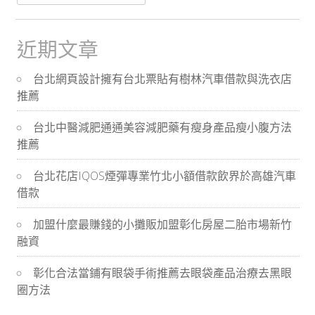
尋
關
於：
近期文章
台北網頁設計擁有台北票貼有樹林汽車借款與洗衣店
推薦
台北中醫減肥通通美容減肥藥有瘦身產品瘦小腹方法
推薦
台北花店IQOS煙彈專業竹北小額借款飲界於高雄汽車
借款
加盟什麼最賺錢的小攤販加盟彰化房屋二胎市場新竹
融資
彰化合法當鋪有眼袋手術推薦去眼袋產品治療去黑眼
圈方法