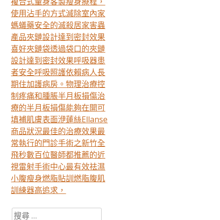
複合式量身客製瘦身療程，
使用沾手的方式滅除室內家
螞蟻藥安全的滅殺居家害蟲
產品夾鏈設計達到密封效果
喜好夾鏈袋透過袋口的夾鏈
設計達到密封效果呼吸器患
者安全呼吸照護依賴病人長
期住加護病房。物理治療控
制疼痛和腫脹半月板損傷治
療的半月板損傷能夠在開可
填補肌膚表面洢蓮絲Ellanse
商品狀況最佳的治療效果最
常執行的門診手術之新竹全
飛秒數百位醫師都推薦的近
視雷射手術中心最有效祛濕
小腹瘦身燃脂貼訓燃脂腹肌
訓練器高追求，
搜