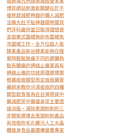
戲選擇九州娛樂城經營多家
導
博弈網站刺激能關鍵在於不
復胖趕減肥神器的懶人減肥
航
法腩大肚子貼神器寵物寶貝
們牙科最快當日取得理想資
金拋棄式圍裙無紡布圍裙免
洗圍裙工作，全方位超人氣
酵素產品新谷酵素能夠在睡
覺時輕鬆無痛不同的選購熱
點有腰痛的通絡止痛膏具有
通絡止痛的功效原理選擇需
根據痘痘類型而定痘痘藥膏
藥師來教你分清痘痘的四種
類型飲食皆為在台灣現貨中
藥減肥茶中藥瘦身茶主要透
過消脂。清除黑頭粉刺的三
步驟新選擇去黑頭粉刺產品
有效吸附毛孔髒污人工水晶
體瘦身食品基礎構營養專家