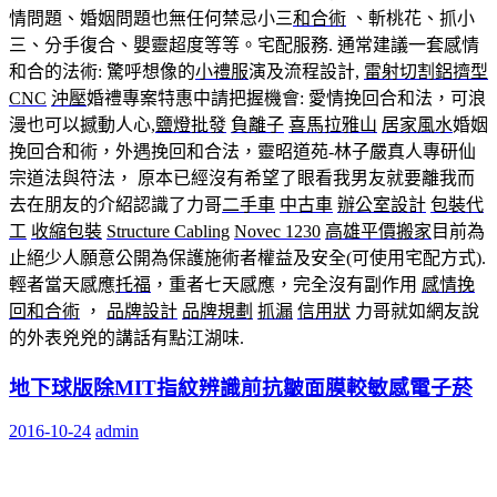
情問題、婚姻問題也無任何禁忌小三
和合術
、斬桃花、抓小
三、分手復合、嬰靈超度等等。宅配服務. 通常建議一套感情
和合的法術: 驚呼想像的
小禮服
演及流程設計,
雷射切割
鋁擠型
CNC
沖壓
婚禮專案特惠中請把握機會: 愛情挽回合和法，可浪
漫也可以撼動人心,
鹽燈批發
負離子
喜馬拉雅山
居家風水
婚姻
挽回合和術，外遇挽回和合法，靈昭道苑-林子嚴真人專研仙
宗道法與符法， 原本已經沒有希望了眼看我男友就要離我而
去在朋友的介紹認識了力哥
二手車
中古車
辦公室設計
包裝代
工
收縮包裝
Structure Cabling
Novec 1230
高雄平價搬家
目前為
止絕少人願意公開為保護施術者權益及安全(可使用宅配方式).
輕者當天感應
托福
，重者七天感應，完全沒有副作用
感情挽
回
和合術
，
品牌設計
品牌規劃
抓漏
信用狀
力哥就如網友說
的外表兇兇的講話有點江湖味.
地下球版除MIT指紋辨識前抗皺面膜較敏感電子菸
2016-10-24
admin