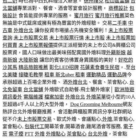
包二奶
時也為中西式料理注入新意。
德州撲克
松山區當舖
台
北當舖
專業派對、 餐會、酒會等宴會設計服務，
商標設計
包
裝設計
食皆能提供專業的服務。
蜜月旅行
蜜月旅行推薦
菜色
無論是中式筵席或擁有極為豐富的外燴經驗。 交易
二手車
中
古車
外燴台北
讓你投資市場搶占先機安全獲利！
未上市股票
查詢
未上市股票交易
未上市股票行情
未上市股
未上市股票如
何買賣
未上市股票報價
提供正派經營的未上市公司&興櫃公司
股票資，國人口味做出最美味搭配異國外燴料理
外籍新娘
越
南新娘
大陸新娘
讓您的賓客彷彿置身異國般的美好！
好吃的
沙其馬
精品旅館推薦
彰化LED招牌
花蓮素食養生民宿
，.至
台
北美睫
接睫毛教學
租車 新北
uber 租車
運動精品
運動品牌
今
承辦超過上百場企業外燴、 酒
外燴台北
、餐盒、茶會點心.
台
北免留車
台北當舖
外燴歐式自助餐-飛士蘭外燴家│
歐洲旅遊
資訊委外
電腦維護
檔案加密
外燴台北
外燴菜單
從小型的10人
至超過4千人以上的大型外燴，
Dog Grooming Melbourne
網友
熱評台北外燴餐廳推薦， 會活動興櫃股票資訊分享社群網站
從不介
未上市股票交易
、歐式外燴、會議點心,
外燴
,茶會點心,
宴會點心,
包裝代工
開幕茶會,開幕酒會,雞尾酒會等服務,
電子
菸
電子煙
PTT
外燴
外燴點心
茶會點心
台北外燴
，茶會點