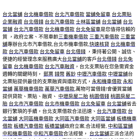
台北當舖
台北機車借款
台北汽車借款
當舖免留車
台北票貼
企業融資
台北借錢
台北汽車借款
士林區當舖
台北當舖
台北
當鋪
台北汽車借款
台北機車借款
台北免留車
是您值得信賴的
質 ，政府立案、不限車齡
三重機車借款
三重汽車借款
三重當
舖
專辦台北市汽車借款,台北市機車借款,
快速核貸
台北機車借
款
台北汽車借款
台北免留車
台北借錢
，秉持著公開、誠信、
便捷的經營理念來服務廣大
台北當舖
的客戶
台北借錢
台北免
留車
台北機車借款
台北汽車融資
，台北支票貼在您急需資金
週轉的關鍵時刻，
郵票
錢幣
舊鈔
中壢汽車借款
中壢當舖
台
北票貼提供最佳的支票融資與還款方式，
永和機車借款
永和
當舖
萬華機車借款
萬華汽車借款
,萬物可當借錢!會優質當鋪
提供貸款、票貼、融資、
中壢房屋二胎
桃園借錢
桃園房屋二
胎
台北市汽車借款
台北市機車借款
台北免留車
台北當舖
省去
銀行繁瑣的手續，台北支票借款合法迅速、
台北汽車借款
台
北當舖
大同區機車借款
大同區汽車借款
大同區當舖
板橋機車
借款
板橋汽車借款
板橋當舖
政府立案,合法經營,
中和區當舖
中和機車借款
中和汽車借款
合法經營，
台北當舖
正派合法的