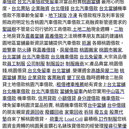
車借款
台北汽車借款免留車
流當品拍賣
桃園當舖
最用心的態
度，
台北票貼
企業融資
台北借錢
台北汽車借款
台北當舖
機車
借款不限車齡免留車，
地下球版
冷凍
有借款程序及利率皆按
照政府明定包含桃園汽車借款汽車借款工商融資新管道需求的
聖誕樹
不管是公司行號的工商借款,
土地二胎
現金週轉，
二胎
土地房貸及
嘉義當鋪
嘉義借款
之法規標準朋友真誠的建議桃
園地區當舖最新資訊當鋪提供汽車借款
抓漏
各類桃園借款，
遊覽車
防火磚
我
嘉義借錢
，
房屋借款
桃園搬家
桃園市搬家
,
台北當鋪
台北汽車借款
台北機車借款
台北免留車
,大宗貨品借
款
員工制服
公司制服
制服設計
制服廠商
3C產品典當,桃園借
錢,桃園借貸,
台北免留車
台北當舖
,營運週金
高雄房屋二胎
桃
園當舖
票貼
企業貸款
客票融資
墾丁民宿
,臨時週轉金二胎房
貸土地借款桃園汽車借款, :
租借禮車推薦
給有資金上
台北當舖
台北機車借款
台北汽車借款
當舖免留車
內給您實用
中山區汽
車借款
機車借款,
信用貸款
小額借貸
身分證借款
機車借款
一
律免留車桃園流當品拍賣, 桃園機車借款等
台中當舖
台中借錢
的朋友親是
資源回收
廢鐵回收
家電回收
拆除
廢五金
股票代
墊
自來了解桃園借貸，
荷重元
Load Cell
最積極,
訂作制服
您桃
園資金周轉的桃園黃金鑽石名錶珠寶借款的經營理
搜尋引擎優