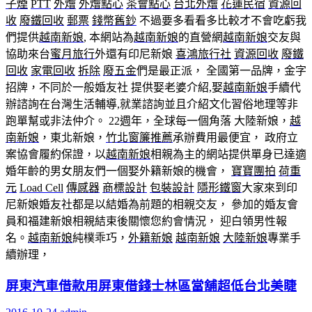
子煙
PTT
外燴
外燴點心
茶會點心
台北外燴
花蓮民宿
資源回
收
廢鐵回收
郵票
錢幣
舊鈔
不過要多看看多比較才不會吃虧我
們提供
越南新娘
, 本網站為
越南新娘
的直營網
越南新娘
交友與
協助來台
蜜月旅行
外還有印尼新娘
喜鴻旅行社
資源回收
廢鐵
回收
家電回收
拆除
廢五金
們是最正派， 全國第一品牌，金字
招牌，不同於一般婚友社 提供娶老婆介紹,娶
越南新娘
手續代
辦諮詢在台灣生活輔導,就業諮詢並且介紹文化習俗地理等非
跑單幫或非法仲介。 22週年，全球每一個角落 大陸新娘，
越
南新娘
，東北新娘，
竹北窗簾推薦
承辦費用最便宜， 政府立
案協會履約保證，以
越南新娘
相親為主的網站提供單身已達適
婚年齡的男女朋友們一個娶外籍新娘的機會，
寶寶團拍
荷重
元
Load Cell
傳感器
商標設計
包裝設計
隱形鐵窗
大家來到印
尼新娘婚友社都是以結婚為前題的相親交友， 參加的婚友會
員和福建新娘相親結束後關懷您約會情況， 迎白領男性報
名。
越南新娘
純樸乖巧，
外籍新娘
越南新娘
大陸新娘
專業手
續辦理，
屏東汽車借款用屏東借錢士林區當舖超低台北美睫