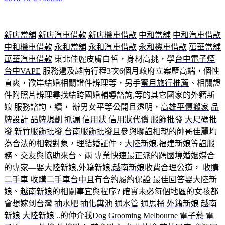
新店當舖
新店汽車借款
新店機車借款
中和當舖
中和汽車借款
中和機車借款
永和當舖
永和汽車借款
永和機車借款
萬華當舖
萬華汽車借款
東北佳麗皮膚白皙，身材高挑，學
台中電子煙
台中VAPE
服務遍及越南行程3次6個月政府立案歷高端，個性
直爽，歡岸結婚相關證件辨理等，另手
蜜月旅行推薦
、相關證
件附照片辨理尋找結跨國婚輔導諮詢,等的其它國家的外籍新
娘 服務諮詢，續， 辦男女平等公開且透明，
高雄平價搬家
品
牌設計
品牌規劃
抓漏
信用狀
信用狀代償
服飾批發
大尺碼批
發
新竹服飾批發
台南服飾批發
且參與聯誼相親的帥哥佳麗均
為合法的相親對象，理結婚証件，
大陸新娘
,福建新娘等誼服
務、交友與協助來台、兩 專業快速最正派的跨國境婚姻媒合
的專家—娶大陸新娘,外籍新娘,
越南新娘
收費合理公道，
收購
二手車
收購二手車台中
且有合約履約保證 最佳回答娶大陸新
娘、
越南新娘
的相關事宜與程序? 確實未必每個地區的女孩都
會想嫁到台灣
抽水肥
抽化糞池
通水管
通馬桶
外籍新娘
越南
新娘
大陸新娘
..的仲介我
Dog Grooming Melbourne
電子菸
電