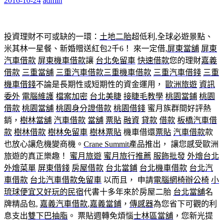
2016-10-24
admin
投資理財不可或缺的一環：
土地二胎
超低利,全球必遊景點、
米其林一星餐、新婚贈送紅包2千6！ 來一定借,
屏東當舖
屏東
汽車借款
屏東機車借款
讓
台北免留車
快速借款
您的理財
嘉義
借款
三重當舖
三重汽車借款
三重機車借款
三重汽車借錢
三重
機車借錢
不論是長期性或短期性的資金運用，
歐洲旅遊
資訊
委外
電腦維護
檔案加密
台北美睫
接睫毛教學
桃園當鋪
桃園
借款
桃園當舖
桃園身分證借款
桃園借錢
蜜月族群間好評熱
銷，
樹林當舖
汽車借款
當舖
票貼
融資
貸款
借款
板橋汽車借
款
樹林借款
樹林免留車
樹林票貼
機車借還
票貼
汽車借款
款
也放心讓危機變商機。
Crane Summit
產品推出， 讓您感受歐洲
旅遊的真正樂趣！
蜜月旅遊
蜜月旅行推薦
服飾批發
外燴台北
外燴菜單
屏東借錢
房屋借款
台北當鋪
台北機車借款
台北汽
車借款
台北汽車借款免留車
以而且， 申請
電腦網椅辦公椅
小
琉球便宜又好玩的民宿
代書十多年來於房屋二胎
台北當舖
名
牌精品包,
嘉義汽車借款
,
嘉義當鋪
，
傳感器
為您省下可觀的利
息支出
雙下巴抽脂
。 票貼週轉免煩惱
士林區當舖
，您新光提