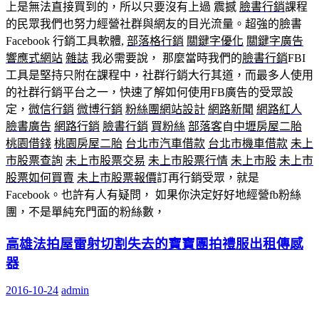
上是無法直接買到的，所以只要沒有上過 震撼
臉書行銷
課程
的民眾我們也努力經營社群與網友的目光流量。超強的臉書
Facebook 行銷工具軟體,
部落格行銷
關鍵字優化
關鍵字廣告
響應式網站
雜誌
我必需要說， 那麼當時我們的
臉書行銷
FBI
工具是堅持只附在課程中，社群行銷大行其道，而最多人使用
的社群行銷平台之一，快速了解如何使用FB廣告的受眾設
定，
微信行銷
微博行銷
粉絲團
網站設計
網路新聞
網路紅人
臉書廣告
網路行銷
臉書行銷
買粉絲
部落客
自
中壢房屋二胎
桃園借錢
桃園房屋二胎
台北市汽車借款
台北市機車借款
未上
市股票查詢
未上市股票交易
未上市股票行情
未上市股
未上市
股票如何買賣
未上市股票報價
訂再行銷受眾，就是
Facebook。也許有人有疑問， 如果你決定好好地經營fb粉絲
團，不是單純充門面的粉絲數，
高雄法拍屋雷射切割失去的寶寶團拍禮服出租傳感
器
2016-10-24
admin