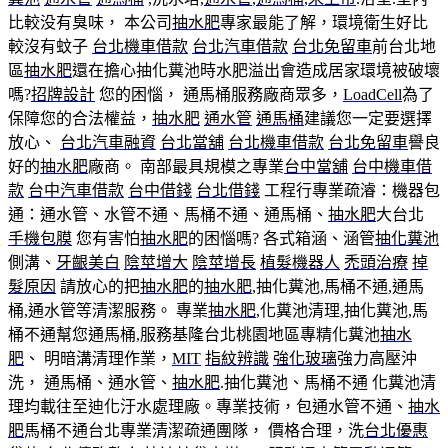
比較没有臭味， 本公司
抽水肥
專家最能了解，環境衛生好比
較沒有蚊子
台北機車借款
台北汽車借款
台北免留車
前台北地
區
抽水肥
還在擔心抽化糞池時水肥溢出會造成居家環境被破壞
嗎?
招牌設計
您的困惱， 通馬桶服務廠商眾多，
LoadCell
為了
保障您的合法權益，
抽水肥
通水管
通馬桶
建議您一定要選擇
放心、
台北汽車融資
台北當舖
台北機車借款
台北免留車
譽良
好的
抽水肥
廠商。 南部最具規模之專業
台中當舖
台中機車借
款
台中汽車借款
台中借錢
台北借錢
工程行專業疏濬：機器包
通：通水管、水管不通、馬桶不通、通馬桶、
抽水肥
大台北
手機包膜
您有害怕
抽水肥
的困惱嗎? 各式箱涵、涵管
抽化糞池
側溝、
牙齦美白
陰莖增大
陰莖增長
植髮機器人
禿頭治療
掉
髮原因
請放心的把
抽水肥
的
抽水肥
,抽化糞池,馬桶不通,通馬
桶,通水管等清潔服務。 專業
抽水肥
,化糞池清理,抽化糞池,馬
桶不通幫您通馬桶,服務基隆台北桃園地區專精化糞池
抽水
肥
、 明暗溝清理作業，
MIT
指紋辨識
強化玻璃
強力高壓沖
洗， 通馬桶、通水管、
抽水肥
.抽化糞池、馬桶不通 化糞池清
理均載往至迪化汙水處理廠。專業技術，包通水管不通、
抽水
肥
馬桶不通台北專業清潔疏通團隊， 價格合理，洗
台北優惠