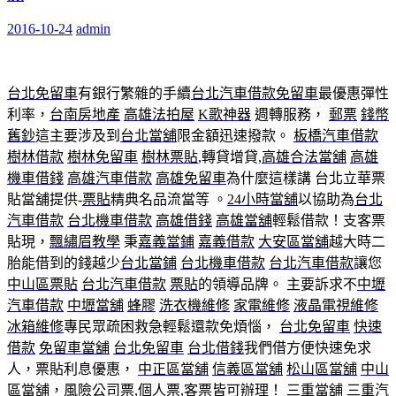
2016-10-24
admin
台北免留車
有銀行繁雜的手續
台北汽車借款免留車
最優惠彈性
利率，
台南房地產
高雄法拍屋
K歌神器
週轉服務，
郵票
錢幣
舊鈔
這主要涉及到
台北當舖
限金額迅速撥款。
板橋汽車借款
樹林借款
樹林免留車
樹林票貼
,轉貸增貸,
高雄合法當舖
高雄
機車借錢
高雄汽車借款
高雄免留車
為什麼這樣講 台北立華票
貼當舖提供-
票貼
精典名品流當等 。
24小時當舖
以協助為
台北
汽車借款
台北機車借款
高雄借錢
高雄當舖
輕鬆借款！支客票
貼現，
飄繡眉教學
秉
嘉義當鋪
嘉義借款
大安區當舖
越大時二
胎能借到的錢越少
台北當鋪
台北機車借款
台北汽車借款
讓您
中山區票貼
台北汽車借款
票貼
的領導品牌。 主要訴求不
中壢
汽車借款
中壢當舖
蜂膠
洗衣機維修
家電維修
液晶電視維修
冰箱維修
專民眾疏困救急輕鬆還款免煩惱，
台北免留車
快速
借款
免留車當舖
台北免留車
台北借錢
我們借方便快速免求
人，票貼利息優惠，
中正區當舖
信義區當舖
松山區當舖
中山
區當舖
，風險公司票,個人票,客票皆可辦理！
三重當舖
三重汽