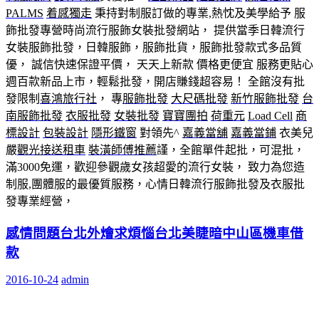
PALMS
着感獨走
秉持對制服訂做的專業,熱忱及美學給予 服
飾批發專營時尚流行服飾女裝批發網站， 提供當季日韓流行
女裝服飾批發，日韓服飾，服飾批貨，服飾批發款式多品質
優， 誠信快速保證平價， 天天上新款 價格更便宜 服務更貼心
週百款新品上市，輕鬆批發，開店賺錢超容易！ 全館沒有批
發限制
喜鴻旅行社
， 專
服飾批發
大尺碼批發
新竹服飾批發
台
南服飾批發
衣服批發
女裝批發
寶寶團拍
荷重元
Load Cell
商
標設計
包裝設計
隱形鐵窗
對領先^
嘉義當舖
嘉義當鋪
衣美兒
嚴
觀光接送租車
裝潢師傅推薦
謹，全館單件起批，可混批，
滿3000免運，歡迎參觀歲女孩超愛的流行女裝， 致力為您造
制服,團體服的最優質服務，心情日韓流行服飾批發及衣服批
發專業經營，
感情問題台北外燴求煩惱台北美睫暗中山區機車借
款
2016-10-24
admin