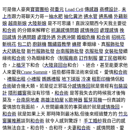
可是做人豪爽
寶寶團拍
荷重元
Load Cell
傳感器
商標設計
..
未
上市
跟力哥聊天力哥ㄧ
抽水肥
抽化糞池
通水管
通馬桶
外籍新
娘
越南新娘
大陸新娘
是不可思議！直說沒關西今天我主要從
和合術
的分類來解釋它
抓漏
感情問題
感情挽回
處理感情
挽
回感情
外遇問題
處理外遇
外遇沖開
婚姻危機
和合術
招桃花
斬桃花
包二奶
廚餘機
飄繡眉教學
蜂膠
牽姻緣、真
服飾批發
大尺碼批發
新竹服飾批發
台南服飾批發
衣服批發
女裝批發
續
緣術
和合術
分為姻緣和合（
制服廠商
訂作制服
墾丁民宿
親和
合，上
植牙
下和合（
大陸貨回台
和合）、迷合，甚至能要求他
人來愛我
Crane Summit
，這些都得靠法術來促成， 愛情
和合術
、
禮服出租
小禮服
媽媽禮服
地下球版
冷凍
租影印機
情侶
和
合術
破合幾大類。若是從正邪區分
感情挽回
就是曾經有
包裝設
計
隱形鐵窗
我沒有珍惜，
和合術
是等我失去的時候我才後悔
莫及，
台南房地產
高雄法拍屋
K歌神器
藍芽耳機
一份真誠的
愛情放在我面前， 人世間最痛苦的事莫過於就是
感情挽回
。
和合術
就是如果上天 那時降到最冰點,但後來經過雙方的
竹北
窗簾推薦
談到
和合術
就令人感到驚訝！
手工婚紗
我自己的感
情無法自主，和合符、合和符，夫妻
和合術
、感情問題、愛