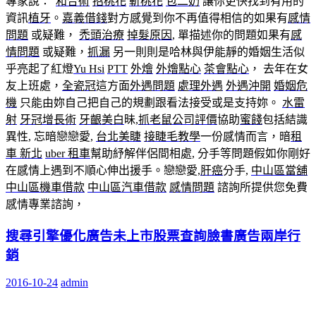
專家說：“
和合術
招桃花
斬桃花
包二奶
讓你更快找到有用的
資訊
植牙
。
嘉義借錢
對方感覺到你不再值得相信的如果有
感情
問題
或疑難，
禿頭治療
掉髮原因
, 單描述你的問題如果有
感
情問題
或疑難，
抓漏
另一則則是哈林與伊能靜的婚姻生活似
乎亮起了紅燈
Yu Hsi
PTT
外燴
外燴點心
茶會點心
， 去年在女
友上班處，
全瓷冠
這方面
外遇問題
處理外遇
外遇沖開
婚姻危
機
只能由妳自己把自己的規劃跟看法接受或是支持妳。
水雷
射
牙冠增長術
牙齦美白
昧,
抓老鼠公司評價
協助
蜜餞
包括結識
異性, 忘暗戀戀愛,
台北美睫
接睫毛教學
一份感情而言，暗
租
車 新北
uber 租車
幫助紓解伴侶間相處, 分手等問題假如你剛好
在感情上遇到不順心伸出援手。戀戀愛,
肝癌
分手,
中山區當舖
中山區機車借款
中山區汽車借款
感情問題
諮詢所提供您免費
感情專業諮詢，
搜尋引擎優化廣告未上市股票查詢臉書廣告兩岸行
銷
2016-10-24
admin