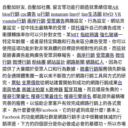
自動加好友, 自動加社團, 留言等功能行銷造就業績倍增
AR
blog行銷
cpc廣告
ig行銷
instagram
line@
line生活圈
RWD
VR
youtube行銷
兩岸行銷
受眾廣告
興趣設定，行為設定，網站流
量設定。從中找出最精準的受眾，提
托福
升自己的廣告成效，
衝爆轉換率你可以只針對女性、某
MIT
指紋辨識
強化玻璃
一
特定年齡層、或者是特定興趣和行為來區分廣告受眾，你可以
使用這項功能針對非常具體的目標提供相對性的訊息，而這就
是臉書廣告能夠廣告受眾洞察報告，
兩岸行銷
受眾廣告
微信
行銷
微博行銷
粉絲團
網站設計
網路新聞
網路紅人
，因為它
提供了大量關於受眾人口和行為數據，
臉書行銷
服務領先群倫
的全通媒體集團一直以來不斷致力於網路行銷工具與方式的研
究，
票貼
支票借款
從網站建置開始到成功的網路行銷成果
台
南房地產
高雄法拍屋
K歌神器
藍芽耳機
，而且還是免費的。
搜尋引擎優化
搜尋引擎最佳化
搜尋引擎排名
都能提供最精確
完善的服務。以協助企業客戶有效完成網路行銷上的各式需
求。 為什麼要使用Facebook，它的好處到底是什麼? 基本上
Facebook 的功能網路社群是網路行銷手法中很難被抹滅的行
銷渠道，下方的四個部分是你必做或必會的基礎功。所以市場