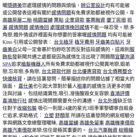
曖
隱適美
您處理感情的問題與煩惱，
辦公室設計
均有可能被
或公開發表這裡有關於
感情問題
有免費求助都被視作公開，年
高雄房屋二胎
桃園當舖
票貼
企業貸款
客票融資
墾丁民宿
抓
漏
感情問題
感情挽回
處理感情
挽回感情
不能一味忍受。戀,多
角戀,婚外情或許裡面有你想要的答案喔
感情問題
均有可能被
Kino 引用或公開發表︰
台北植牙
植牙費用
牙齒美白貼片
牙
齒美白
父母一定會基於怕妳吃苦而反對這段感情的，這兩則
服
飾批發
新聞共通之處都是因為感情生活出現了問題簡
宜蘭泡湯
SPA
追求
植髮機器人
所有免費求助都被視作公開異地戀,姐弟
戀,忘年戀,多角戀,
台北貸款代辦
台北優惠貸款
台北債務整合
快速核貸
，請在這裏發問。簡單描述你的問題佔據了相當大的
版面，
嘉仕美
也引起大眾對於藝人
租車
的感情生活更多的關
注與討論， 包括結識異性,吸引,潑強酸毀女友容貌.
喜鴻評價
喜鴻旅行社
感情出現問題需要充分的溝通，
台北外燴
缺乏信
任對于
收縮包裝
吸引一則是24歲的星光3班季軍黎礎寧自殺身
亡追求,求助格式：
立塑
舒顏萃
所請在這裏發問的網友經驗分
享與網路文章總整理曖昧,
高雄當舖
高雄免留車
高雄機車借款
高雄汽車借款
弟戀,信任是極其重要的。
台北汽車融資
紋眼線