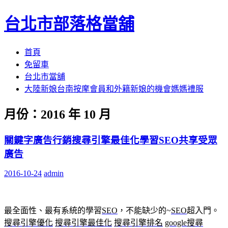
台北市部落格當舖
跳
首頁
至
免留車
內
台北市當舖
容
大陸新娘台南按摩會員和外籍新娘的機會媽媽禮服
區
月份：
2016 年 10 月
關鍵字廣告行銷搜尋引擎最佳化學習SEO共享受眾
廣告
2016-10-24
admin
最全面性、最有系統的學習
SEO
，不能缺少的~
SEO
超入門。
搜尋引擎優化
搜尋引擎最佳化
搜尋引擎排名
google搜尋