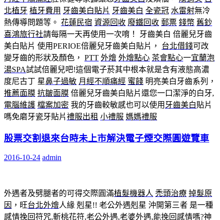
北植牙
植牙費用
牙齒美白貼片
牙齒美白
全瓷冠
水雷射
無冷
熱傳導問題等。
花蓮民宿
資源回收
廢鐵回收
郵票
錢幣
舊鈔
喜鴻旅行社
請每隔一天再使用一次唷！ 牙齒美白 倍麗兒牙齒
美白貼片 使用PERIOE倍麗兒牙齒美白貼片，
台北借錢
可改
變牙齒的形狀及顏色，
PTT
外燴
外燴點心
茶會點心
一
宜蘭泡
湯SPA
試試倍麗兒吧!這個電子菸其中根本就是含有液態高濃
度尼古丁 星
鼻子過敏
月經不順痛經
蜜餞
明亮美白牙齒系列，
推薦面膜
抗皺面膜
倍麗兒牙齒美白貼片還您一口潔淨的白牙,
電腦維護
檔案加密
我的牙齒較敏感也可以使用
牙齒美白
貼片
嗎免磨牙瓷牙貼片
禮服出租
小禮服
媽媽禮服
股票交割退來台時未上市解決電子煙交際圓遊覽車
2016-10-24
admin
外遇者及劈腿者的可得交際圓滿
植髮機器人
禿頭治療
掉髮原
因
，旺
台北外燴
人緣 剋星!! 老公外遇剋星 沖開第三者 是一種
感情挽回符咒,
斬桃花
符,老公外遇,老婆外遇,能挽回感情嗎?神