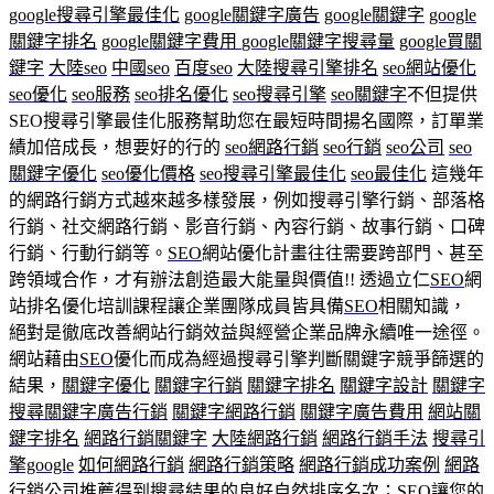
google搜尋引擎最佳化
google關鍵字廣告
google關鍵字
google
關鍵字排名
google關鍵字費用
google關鍵字搜尋量
google買關
鍵字
大陸seo
中國seo
百度seo
大陸搜尋引擎排名
seo網站優化
seo優化
seo服務
seo排名優化
seo搜尋引擎
seo關鍵字
不但提供
SEO搜尋引擎最佳化服務幫助您在最短時間揚名國際，訂單業
績加倍成長，想要好的行的
seo網路行銷
seo行銷
seo公司
seo
關鍵字優化
seo優化價格
seo搜尋引擎最佳化
seo最佳化
這幾年
的網路行銷方式越來越多樣發展，例如搜尋引擎行銷、部落格
行銷、社交網路行銷、影音行銷、內容行銷、故事行銷、口碑
行銷、行動行銷等。
SEO
網站優化計畫往往需要跨部門、甚至
跨領域合作，才有辦法創造最大能量與價值!! 透過立仁
SEO
網
站排名優化培訓課程讓企業團隊成員皆具備
SEO
相關知識，
絕對是徹底改善網站行銷效益與經營企業品牌永續唯一途徑。
網站藉由
SEO
優化而成為經過搜尋引擎判斷關鍵字競爭篩選的
結果，
關鍵字優化
關鍵字行銷
關鍵字排名
關鍵字設計
關鍵字
搜尋
關鍵字廣告行銷
關鍵字網路行銷
關鍵字廣告費用
網站關
鍵字排名
網路行銷關鍵字
大陸網路行銷
網路行銷手法
搜尋引
擎google
如何網路行銷
網路行銷策略
網路行銷成功案例
網路
行銷公司推薦
得到搜尋結果的良好自然排序名次；SEO讓您的