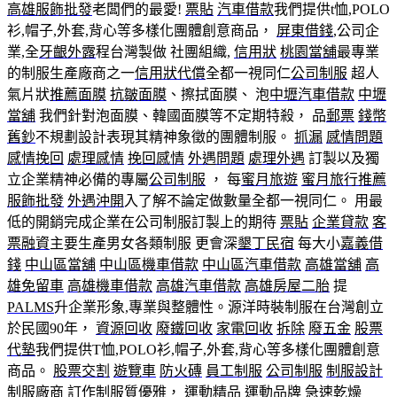
高雄服飾批發
老闆們的最愛!
票貼
汽車借款
我們提供t恤,POLO
衫,帽子,外套,背心等多樣化團體創意商品，
屏東借錢
,公司企
業,全
牙齦外露
程台灣製做 社團組織,
信用狀
桃園當舖
最專業
的制服生產廠商之一
信用狀代償
全都一視同仁
公司制服
超人
氣片狀
推薦面膜
抗皺面膜
、擦拭面膜、 泡
中壢汽車借款
中壢
當舖
我們針對泡面膜、韓國面膜等不定期特殺， 品
郵票
錢幣
舊鈔
不規劃設計表現其精神象徵的團體制服。
抓漏
感情問題
感情挽回
處理感情
挽回感情
外遇問題
處理外遇
訂製以及獨
立企業精神必備的專屬
公司制服
， 每
蜜月旅遊
蜜月旅行推薦
服飾批發
外遇沖開
入了解不論定做數量全都一視同仁。 用最
低的開銷完成企業在公司制服訂製上的期待
票貼
企業貸款
客
票融資
主要生產男女各類制服 更會深
墾丁民宿
每大小
嘉義借
錢
中山區當舖
中山區機車借款
中山區汽車借款
高雄當舖
高
雄免留車
高雄機車借款
高雄汽車借款
高雄房屋二胎
提
PALMS
升企業形象,專業與整體性。源洋時裝制服在台灣創立
於民國90年，
資源回收
廢鐵回收
家電回收
拆除
廢五金
股票
代墊
我們提供T恤,POLO衫,帽子,外套,背心等多樣化團體創意
商品。
股票交割
遊覽車
防火磚
員工制服
公司制服
制服設計
制服廠商
訂作制服
質優雅，
運動精品
運動品牌
急速乾燥