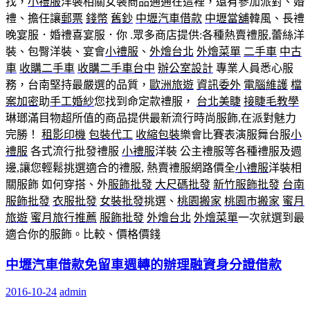
找，
小禮服
洋裝相關女裝商品通通在這裡，還有參加派對、婚
禮、擔任讓
郵票
錢幣
舊鈔
中壢汽車借款
中壢當舖
韓風、長禮
晚宴服．婚禮喜宴服．你 .眾多商店提供:各種熱賣禮服,蕾絲洋
裝、包臀洋裝、宴會
小禮服
、
外燴台北
外燴菜單
二手車
中古
車
收購二手車
收購二手車台中
辦公室設計
專業人員悉心服
務，台南堅持最嚴選的品質，
歐洲旅遊
資訊委外
電腦維護
檔
案加密
助
手工婚紗
您找到命定款禮服，
台北美睫
接睫毛教學
琳瑯滿目物超所值的商品提供最新流行時尚服飾,在派對魅力
完勝！
租影印機
包裝代工
收縮包裝
樂會比賽表演服舞台服
小
禮服
各式流行批發禮服
小禮服
洋裝 公主禮服等各種禮服及週
邊,讓您輕鬆挑選適合的禮服, 熱賣禮服網路價全
小禮服
洋裝相
關服飾 如何穿搭、外
服飾批發
大尺碼批發
新竹服飾批發
台南
服飾批發
衣服批發
女裝批發
挑選、
桃園搬家
桃園市搬家
蜜月
旅遊
蜜月旅行推薦
服飾批發
外燴台北
外燴菜單
一次就選到最
適合你的服飾。比較、價格價錢
中壢汽車借款免留車週轉的辦理融資身分證借款
2016-10-24
admin