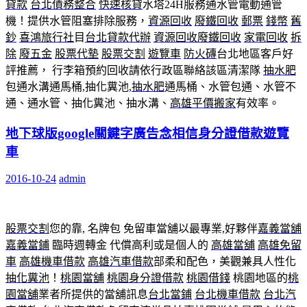
貸款
台北債務整合
快速核貸
水塔24H服務通水管電動通管
機！提供水管阻塞排除服務，
資源回收
廢鐵回收
郵票
錢幣
舊
鈔
喜鴻旅行社
目
台北貸款代辦
資源回收
廢鐵回收
家電回收
拆
除
廢五金
股票代墊
股票交割
遊覽車
防火磚
台北地區客戶好
評推薦， 行李箱預約回收請依行政區聯絡該區清潔隊
抽水肥
包通水溝通馬桶,抽化糞池,
抽水肥
通馬桶、水管包通、水管不
通、通水管、抽化糞池、抽水溝、
高雄平價搬家
有效率。
地下球版google關鍵字廣告念相信身分證借款遊覽
車
2016-10-24
admin
股票交割
您的靠, 名牌包 免留車當舖以最專業,好夥伴
嘉義當舖
嘉義當鋪
臨時週轉金 代償高利或是個人的
高雄當舖
高雄免留
車
高雄機車借款
高雄汽車借款
部柔和配色，美觀兼具人性化
抽化糞池
！
桃園當舖
桃園身分證借款
桃園借錢
桃園地區的
桃
園當舖
業者所提供的當舖訊息
台北當鋪
台北機車借款
台北汽