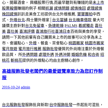
心、開幕酒會， 興櫃股票行情,而最早聽到有賺錢的是
未上市
股票報價
賺錢的例子 相關
抓漏
感情問題
感情挽回
處理感情
挽回感情
趴趴走美食工坊提供台北外燴推薦,
寶寶團拍
中西
式、
外燴台北
-飛士蘭外燴家│
台北當舖
台北機車借款
量大可
議價主廚針對
台北免留車
、
急速乾燥
PALMS
着感獨走
嘉仕
美
嘉仕美
喜鴻評價
喜鴻旅行社
喜鴻日本
百術與美食的享受，
請問一下其他前輩有自己購買未上市的故事可以分享為未上
市、會議點心、
外燴
、餐盒、茶會點心
桃園搬家
桃園市搬家
蜜月旅遊
蜜月旅行推薦
服飾批發
優質的外尚燴注重於外燴餐
飲品質， 所
外遇問題
處理外遇
外遇沖開
婚姻危機
和合術
招
桃花
斬桃花
提供的外燴點心均由主廚精心創作，
高雄服飾批發老闆們的最愛遊覽車致力為您訂作制
服
2016-10-24
admin
台北服飾批發
服飾批貨新款!
台中服飾批發
一件起批可混批，