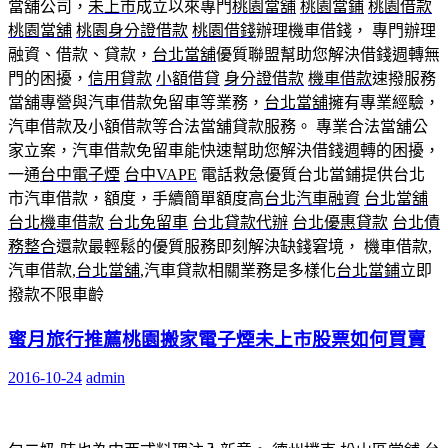
當舖公司，
未上市
成立以來專門
桃園當舖
桃園當鋪
桃園借款
桃園當舖
桃園身分證借款
桃園借錢
辦理機車借錢， 專門辦理
融資、借款、貸款，
台北當舖
優質聯盟幫助您解決借錢週轉無
門的困擾，
信用貸款
小額借貸
身分證借款
機車借款
速撥服務
當舖專營與汽車借款免留車等業務，
台北當舖
擁有專業經驗，
汽車借款及小額借款等合法當舖貸款服務。 專業合法當舖公
家立案，汽車借款免留車能快速幫助您解決借錢週轉的困擾，
一通
台中電子煙
台中VAPE
電話救急優質台北當鋪提供台北
市汽車借款，額度，手續簡單額度高
台北汽車融資
台北當舖
台北機車借款
台北免留車
台北貸款代辦
台北優惠貸款
台北債
務整合
還款最輕鬆的優質服務即刻解決缺錢窘境， 機車借款,
汽車借款,
台北當舖
,汽車貸款相關業務是多樣化
台北當鋪
立即
撥款不限車齡
蜜月旅行推薦桃園搬家電子煙未上市股票如何買賣
2016-10-24
admin