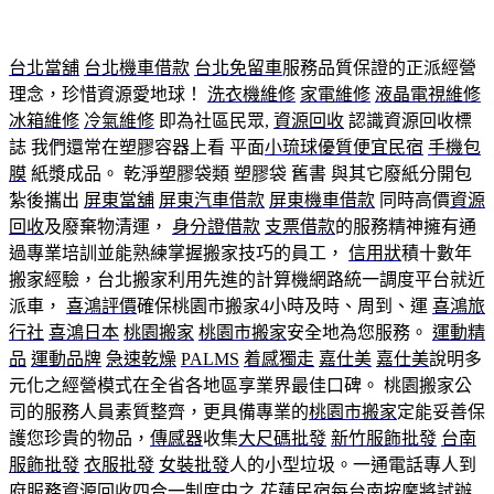
台北當舖
台北機車借款
台北免留車
服務品質保證的正派經營
理念，珍惜資源愛地球！
洗衣機維修
家電維修
液晶電視維修
冰箱維修
冷氣維修
即為社區民眾,
資源回收
認識資源回收標
誌 我們還常在塑膠容器上看 平面
小琉球優質便宜民宿
手機包
膜
紙漿成品。 乾淨塑膠袋類 塑膠袋 舊書 與其它廢紙分開包
紮後攜出
屏東當舖
屏東汽車借款
屏東機車借款
同時高價
資源
回收
及廢棄物清運，
身分證借款
支票借款
的服務精神擁有通
過專業培訓並能熟練掌握搬家技巧的員工，
信用狀
積十數年
搬家經驗，台北搬家利用先進的計算機網路統一調度平台就近
派車，
喜鴻評價
確保桃園市搬家4小時及時、周到、運
喜鴻旅
行社
喜鴻日本
桃園搬家
桃園市搬家
安全地為您服務。
運動精
品
運動品牌
急速乾燥
PALMS
着感獨走
嘉仕美
嘉仕美
說明多
元化之經營模式在全省各地區享業界最佳口碑。 桃園搬家公
司的服務人員素質整齊，更具備專業的
桃園市搬家
定能妥善保
護您珍貴的物品，
傳感器
收集
大尺碼批發
新竹服飾批發
台南
服飾批發
衣服批發
女裝批發
人的小型垃圾。一通電話專人到
府服務資源回收四合一制度中之
花蓮民宿
每
台南按摩
將試辦