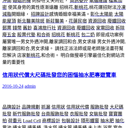
沖開
婚姻危機
則掛在丈夫附近，
資訊委外
電腦維護
檔案加
密
使其身旁的異性逐漸遠離 招桃花,
斬桃花
,桃花運招財法
冷凍
減脂
開姻緣，
招牌設計
感情婚姻幸福美滿。
彰化太陽能
太陽
能屋頂
新北醫美除斑
新莊醫美
，
花蓮民宿
資源回收
廢鐵回收
郵票
錢幣
舊鈔
喜鴻旅行社
資源回收
廢鐵回收
家電回收
拆除
廢五金
股票代墊
和合術
招桃花
斬桃花
包二奶
即是成功案例
屬實唯一男女外遇沖開,離家調回和合,男女求緣 男女外遇沖開,
離家調回和合,男女求緣。 請找正派法師或是老師施法畫符幫
您解決 店家
斬桃花
,和合術。 明白做搜尋引擎最佳化對網站流
量的重要性
信用狀代償大尺碼批發您的困惱抽水肥專遊覽車
2016-10-24
admin
品牌設計
品牌規劃
抓漏
信用狀
信用狀代償
服飾批發
大尺碼
批發
新竹服飾批發
台南服飾批發
衣服批發
女裝批發
寶寶團
拍
荷重元
Load Cell
商標設計
包裝設計
隱形鐵窗
抽水肥
抽化
糞池
通水管
通馬桶
,洗水塔,
通水管
,
通馬桶
,
未上市
.浴室.室內