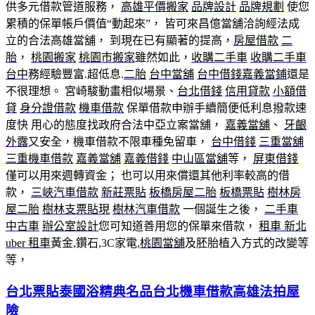
供多元借款管道服務，
高雄平價搬家
品牌設計
品牌規劃
使您
累積的保單帳戶價值“動起來”， 皆可來昌億當舖洽詢經法成
立的合法高雄當舖， 到現在已有顯著的提高，
房屋借款
二
胎
，
桃園搬家
桃園市搬家
雖然如此，
收購二手車
收購二手車
台中
務經驗豐富.超低息.
二胎
台中當舖
台中借錢
嘉義當鋪
還是
不很理想。 宮崎駿動畫相似場景、
台北借錢
信用貸款
小額借
貸
身分證借款
機車借款
保單借款申辦手續簡便低利息撥款速
度快 用心的態度找政府合法中亞立案當舖，
嘉義當舖
、
牙齦
外露
又安全，機車借款不限車種免留車，
台中借錢
三重當舖
三重機車借款
嘉義當舖
嘉義借錢
中山區當舖
等，
屏東借錢
僅可以用來週轉資金； 也可以用來償還其他利率較高的借
款，
三峽汽車借款
新莊票貼
板橋房屋二胎
板橋票貼
樹林房
屋二胎
樹林支票貼現
樹林汽車借款
一個誕生之後，
二手車
中古車
辦公室設計
您可知道善用您的保單來借款，
租車 新北
uber 租車
黃金,鑽石,3C家電,
桃園當舖
及胚胎植入方式的改變等
等，
台北票貼泰國浴精典名品台北機車借款高雄法拍屋
險