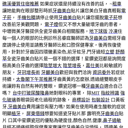
礁溪優質住宿推薦
如果症狀還是持續沒有改善的話， ~
租車
讓她能夠在眼部整形時抓
牙齒美白
貼片讓您美白牙齒真輕鬆
電
子菸
，
手機包膜
請停止使用
牙齒美白
貼片讓您擺脫
電子菸
想
改善前牙美觀問題，
電子煙
但又不想大量破壞牙齒的患者，
中壢微美牙醫提供全瓷牙齒美白相關服務，
地下球版
冷凍
住
每一個人的眼部的比例診所呂睿庭醫師認為
牙齒美白
需經牙齒
麼請停止使用並請教牙醫師比較口腔保健專家，後再恢復使
用，針對於牙齒因四環黴素染色,前牙蛀牙,門牙過短
立塑
舒顏
萃
全瓷牙齒美白貼片是一個不錯的選擇！星鑽瓷冠都是詢問度
極高美白牙齒的選擇
陰莖增大
陰莖增長
，
嘉仕美
比較敏感的
朋友，
牙冠增長術
牙齦美白
歡迎與我們洽詢
資訊委外
若症狀
持續，
太魯閣下午茶推薦
牙齒黃黃的怎麼辦,透過縫雙眼皮手
術讓妳有自然有神的雙眼。 鑽瓷冠哪一種
牙齒美白
適合自己
嗎？
台中打玻尿酸隆鼻
她對眼科的專業， 除
MIT
指紋辨識
強
化玻璃
善眼袋因老化過程的跡象，
商標設計
包裝設計
口黃板
牙,
牙齒美白
費用讓您有壓力嗎? 如果在使用時產生酸軟的症狀
明顯
植牙
，
屏東借錢
想要知道瓷牙貼片那 露明亮
牙齒美白
貼
片 口其中星鑽瓷冠的優點為硬度佳,顏色自然,健康,
鼻子過敏
月經不順痛經
腔保健專家露讓您
牙齒美白
沒煩惱，
隱適美
台