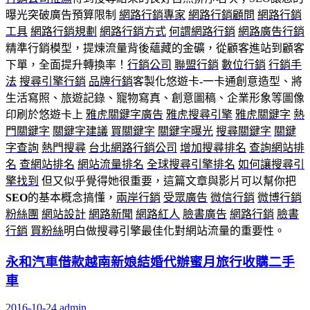
曝光突破廣告預算限制
網路行銷專家
網路行銷顧問
網路行銷
工具
網路行銷規劃
網路行銷方式
何謂網路行銷
網路廣告行銷
精準行銷模型，提煉流量背後蘊藏的金礦，從顧客進站到顧客
下單，全面提升轉換率！
行銷公司
聯盟行銷
數位行銷
行銷手
法
搜尋引擎行銷
品牌行銷
客製化悠遊卡-一卡通創意造型、將
生活寫照、旅遊記錄、寵物寫真、創意圖稿、企業形象等圖像
印刷於悠遊卡上
雅虎關鍵字廣告
雅虎搜尋引擎
雅虎關鍵字
熱
門關鍵字
關鍵字建議
買關鍵字
關鍵字曝光
搜尋關鍵字
關鍵
字查詢
熱門搜尋
台北網路行銷公司
增加搜尋排名
查詢網站排
名
查網站排名
網站流量排名
全球搜尋引擎排名
如何讓搜尋引
擎找到
但又似乎覺得她很重要，這篇文章與影片可以幫你把
SEO
的基本概念搞懂，
兩岸行銷
受眾廣告
微信行銷
微博行銷
粉絲團
網站設計
網路新聞
網路紅人
臉書廣告
網路行銷
臉書
行銷
買粉絲
明白做搜尋引擎最佳化對網站流量的重要性。
永和汽車借款越南新娘結婚代辦蜜月旅行收購二手
車
2016-10-24
admin