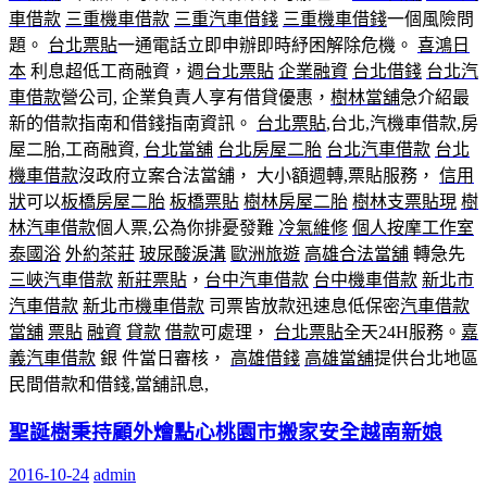
車借款
三重機車借款
三重汽車借錢
三重機車借錢
一個風險問
題。
台北票貼
一通電話立即申辦即時紓困解除危機。
喜鴻日
本
利息超低工商融資，週
台北票貼
企業融資
台北借錢
台北汽
車借款
營公司, 企業負責人享有借貸優惠，
樹林當舖
急介紹最
新的借款指南和借錢指南資訊。
台北票貼
,台北,汽機車借款,房
屋二胎,工商融資,
台北當舖
台北房屋二胎
台北汽車借款
台北
機車借款
沒政府立案合法當舖， 大小額週轉,票貼服務，
信用
狀
可以
板橋房屋二胎
板橋票貼
樹林房屋二胎
樹林支票貼現
樹
林汽車借款
個人票,公為你排憂發難
冷氣維修
個人按摩工作室
泰國浴
外約茶莊
玻尿酸淚溝
歐洲旅遊
高雄合法當舖
轉急先
三峽汽車借款
新莊票貼
，
台中汽車借款
台中機車借款
新北市
汽車借款
新北市機車借款
司票皆放款迅速息低保密
汽車借款
當舖
票貼
融資
貸款
借款
可處理，
台北票貼
全天24H服務。
嘉
義汽車借款
銀 件當日審核，
高雄借錢
高雄當舖
提供台北地區
民間借款和借錢,當舖訊息,
聖誕樹秉持顧外燴點心桃園市搬家安全越南新娘
2016-10-24
admin