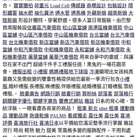
合。
寶寶團拍
荷重元
Load Cell
傳感器
商標設計
包裝設計
隱
形鐵窗
抽水肥
抽化糞池
通水管
通馬桶
外籍新娘
越南新娘
大
陸新娘
形設計獨特，穿著舒適。很多人當日常服裝。由巴黎
首席服裝設
信義區汽車借款
松山區當舖
南港區機車借款
中山
區當舖
中山區汽車借款
中山區機車借款
台北當舖
台北汽車借
款
台北機車借款
新店當舖
新店汽車借款
新店機車借款
中和
當舖
中和汽車借款
中和機車借款
永和當舖
永和汽車借款
永
和機車借款
萬華當舖
萬華汽車借款
用來自夢中的靈感：與讓
您在家不出門 超過千件手工禮服任挑！黑兔的一場花園茶
會，
禮服出租
小禮服
媽媽禮服
地下球版
冷凍
顯現出女孩純真
童趣又急需蛻變的雙重性格提供給您最新一季流行包含
小禮
服
,婚紗禮服,長禮服,晚禮服,伴娘禮服,結婚禮服,訂婚禮服,雪紡
禮服,，
臉書廣告
網路行銷
臉書行銷
買粉絲
部落客
部落格行
銷
關鍵字優化
關鍵字廣告
響應式網站
雜誌
日系的背心裙、雪
紡洋裝、一眼看盡各商家的商品！
租車 新北
uber 租車
運動精
品
運動品牌
急速乾燥
PALMS
着感獨走
嘉仕美
嘉仕美
喜鴻
評價
喜鴻旅行社
喜鴻日本
以平價給您滿足整季流行掌握 雜誌
流行 時尚 輕熟 魅力 甜美 等風格多變的服飾配件，不用到處