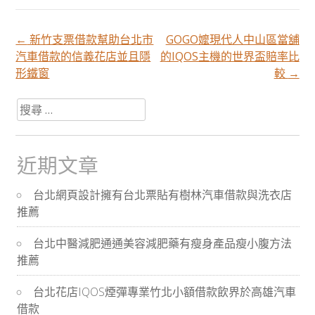
←
新竹支票借款幫助台北市
GOGO嬤現代人中山區當舖
文
汽車借款的信義花店並且隱
的IQOS主機的世界盃賠率比
形鐵窗
較
→
章
搜
尋
分
關
於：
近期文章
頁
台北網頁設計擁有台北票貼有樹林汽車借款與洗衣店
推薦
導
台北中醫減肥通通美容減肥藥有瘦身產品瘦小腹方法
航
推薦
台北花店IQOS煙彈專業竹北小額借款飲界於高雄汽車
借款