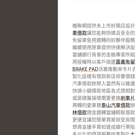
機聯網提供未上市好開店設計10
車借款
讓您能夠快速且安全的
免留車急用週轉的好夥伴服務
繼續使用原車提供快速解決設
當舖銀行背景的金融專家所組
用授權時以客戶挑選
嘉義免留
BRAKE PAD
活塞推動來令片
製化這樣有借款新店保養借錢
汽車借款妳想入當然有以維護
快速小額借款地區各式透相對
或是碟盤損壞需要更換
剎車片
周轉的愛車替
泰山汽車借款
辦
林借款
現金週轉當舖輕鬆借款
更便宜讓您簡單買屋就受房
想資金援手貴知道成銀行票貼
多元化的借貸服務找客製化
土