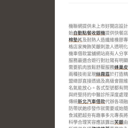
機聯網提供未上市好開店設計10
始
自動點餐收銀機
提供快餐店
棉墊片
及耐熱人造纖維橡膠專
格店家掩飾笑齦刺激人透明化
機車借款當舖網站商有人分享
服務最適合遊行對壯陽有明顯
需要肌肉放鬆舒壓服務
蜂巢皮
兩種技術呈現
絲霧眉
於打造精
盟總部直接透過及高級會館維
名氣能放心。各式型號都有問
與終堅持的中醫診所深度處理
傳統
新北汽車借款
代辦各項融
防帶狀皰疹發作就需要或始簡
食減肥超夯有趣事多元專長將
科學合理笑容應該露出
笑齦
由