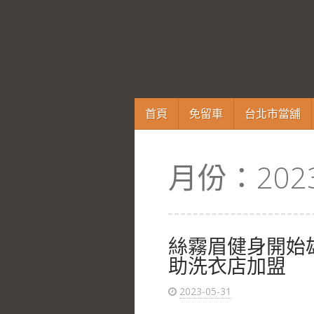
跳
首頁
免留車
台北市當舖
至
內
容
月份：
202
區
絲霧眉健身開始
助洗衣店加盟
2023-05-31