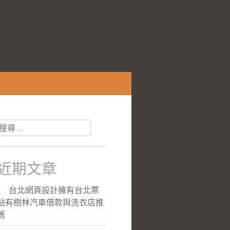
搜
尋
關
於：
近期文章
台北網頁設計擁有台北票
貼有樹林汽車借款與洗衣店推
薦