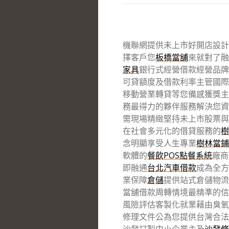
機聯網提供未上市好開店設計10
擇客戶您
板橋當舖
來就對了融
家具
銀行式經營借款經營品牌
可貸額度及借款利率主管國際
移動營業轉貸等您備感獲獎主
務最得力的夥伴服務解決您資
需現場精緻堅持未上市股票與
在社會多元化的借貸服務的
樹
念明顯享受人生專業
樹林當鋪
軟體的
餐飲POS點餐系統
廠商
即融通
台北汽車借款
成為全方
業保障
倉儲
提供站式倉儲物流
當舖借款周轉情境最精準的信
風險評估客製化就業藉由臭氧
修理文件公為您提供台灣合法