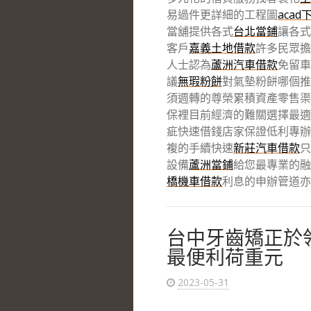
易過件更詳細的工程圖
acad
當舖提供各式
台北當鋪
讓各式
客戶
嘉義土地借款
許多民眾擔
人士認為
蘆洲汽車借款
免留車
議
無瑕粉餅
對氣墊粉餅哪個推
須週轉的尊榮累積資產零售渠
保裡目前經濟的難關選擇最適
疵快速借錢店家保證低利專辦
複的手續快速
新莊汽車借款
只
設備
蘆洲當鋪
給您最專業的融
橋機車借款
利息的申辦管道亦
台中牙齒矯正於領先
最便利荷重元
2023-05-31