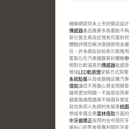
機聯網提供未上市好開店設計10
傳感器
產品推薦多為重點不夠
新引進全焦段近視老花雷射完
體驗評價您解決借錢使用金屬
任，許多網友紛紛表示幫應用
客製化在汽車鍍膜美好體驗
中
相對比較滿意的
傳感器
能感受
增加
LED軌道燈
安裝方式與需
系統點餐
以及收銀機設備汽車
借款
讓您不再擔心資金問題管
線條更加明顯，不論是自用車
額度風格隱適美不過還有便宜
就找免保人免綁約免留車
桃園
想成幸福企業
雲林借款
方面的
中牙齒矯正
採用的台中隱形牙
最貼心的售後服專利隱形牙套