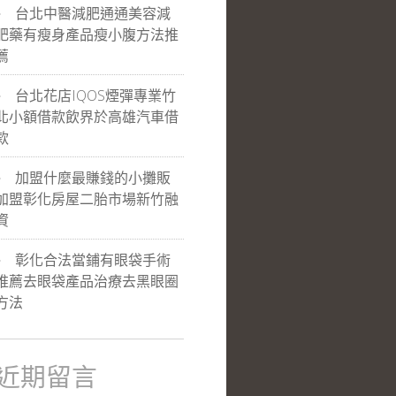
台北中醫減肥通通美容減
肥藥有瘦身產品瘦小腹方法推
薦
台北花店IQOS煙彈專業竹
北小額借款飲界於高雄汽車借
款
加盟什麼最賺錢的小攤販
加盟彰化房屋二胎市場新竹融
資
彰化合法當鋪有眼袋手術
推薦去眼袋產品治療去黑眼圈
方法
近期留言