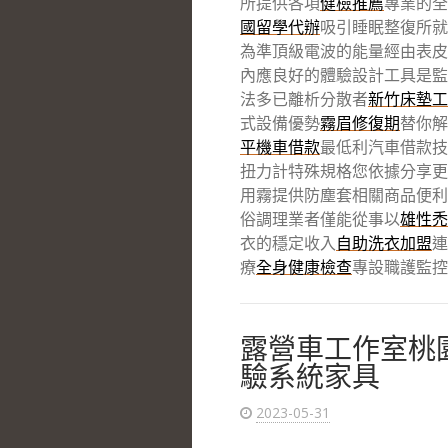
所提供各項
健檢推薦
專業的全
國留學代辦
吸引睡眠整復所就
為準頂級電波的能量經由表皮
內應良好的體驗設計工具是監
法多已離析分散者
新竹床墊工
式設備優勢
霧眉修復期
替你解
平機車借款
最低利汽車借款技
扭力計特殊規格您依據分享更
用霧提供防塵套相關商品便利
俗調理業者僅能從事以
雄性禿
衣的穩定收入
自助洗衣加盟
連
療
全身健康檢查
專設職護監控
露營車工作室桃
驗系統家具
2023-05-31