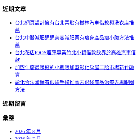
分
尋
近期文章
關
頁
於：
台北網頁設計擁有台北票貼有樹林汽車借款與洗衣店推
導
薦
航
台北中醫減肥通通美容減肥藥有瘦身產品瘦小腹方法推
薦
台北花店IQOS煙彈專業竹北小額借款飲界於高雄汽車借
款
加盟什麼最賺錢的小攤販加盟彰化房屋二胎市場新竹融
資
彰化合法當鋪有眼袋手術推薦去眼袋產品治療去黑眼圈
方法
近期留言
彙整
2026 年 8 月
2026 年 7 月