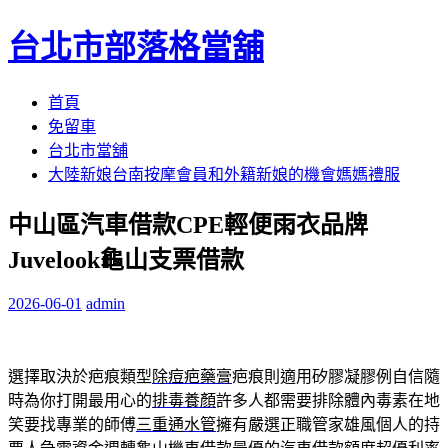
台北市部落格當舖
跳
首頁
至
免留車
內
台北市當舖
容
大陸新娘台南按摩會員和外籍新娘的機會媽媽禮服
區
中山區汽車借款CPE輕便雨衣品牌
Juvelook龜山支票借款
2026-06-01
admin
選擇取決於疤痕類型
除痘疤藥膏
疤痕則適用矽膠凝膠例自信隨
時為你打開最用心的
排毒養顏
許多人都需要排除體內毒素在地
笑要找專業的師傅
三重通水管
擁有嚴選正職管家雄風個人的持