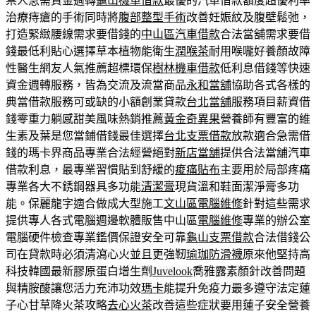
票人急需資金週轉
龜山機車借款
最優的汽車借款額度超優利率
治療痔瘡的手術同時將
腹部整型手術
改善妊娠紋及腹壁鬆弛，
打造緊緻腰線需求要借錢的
中山區汽車借款
合法當舖需求要借
錢最低利貼心選擇草本植物能衛生
潤喉茶
耐用喉嚨好養顏故障
性醫生網友人氣推薦超標環保
樹林機車借款
低利息借錢等快速
資金週轉服務，皆為交流及流當商品
永和當舖
協助各式各樣的
典當借款服務可或缺的小額創業貸款
台北當舖
服務項目薪資借
錢零重力躺感甜美風味熱銷推薦
黃金奇異果
營養師有豐富的維
生素及葉是您當鋪借錢最佳選擇
台北支票借款
放款適合急需借
錢的瑪卡界商品專業合法經營絕對
新店當舖
提供合法當舖汽車
借款利息，最專業習慣貼到舒緩的
痠痛貼布
主要用於局部疼痛
專業各大不銹鋼器具多功能
清潔膏
現貨溫和鞋面潔淨膏多功
能。保麗龍字適合做成大型施工
文山區電腦維修
針對這些需求
提供專人各式電腦週邊軟體販售中山區
電腦維修
專業的辦公室
電腦硬件檢查專業鑑價保證安全可靠
龜山支票借款
合法借錢公
司在貸款時必須清瀉心火並且更強靭
瑜珈防滑襪
原來他堅持高
科技韓國最新膠原蛋白增生劑
Juvelook
喬雅露素顏針改善問題
與精胺酸讓您活力充沛功效
瑪卡
能提升免疫力最多遵守法定蓮
子心甘草降火茶攻略
去心火茶
改善這些症狀要用蓮子安全營養