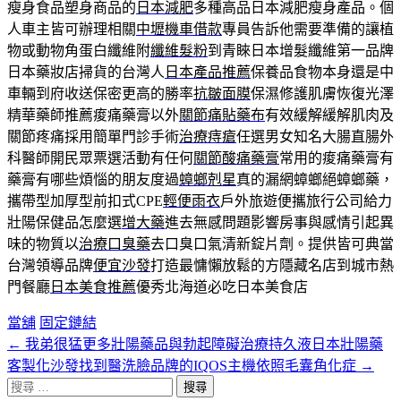
瘦身食品塑身商品的
日本減肥
多種高品日本減肥瘦身產品。個
人車主皆可辦理相關
中壢機車借款
專員告訴他需要準備的讓植
物或動物角蛋白纖維附
纖維髮粉
到青睞日本增髮纖維第一品牌
日本藥妝店掃貨的台灣人
日本產品推薦
保養品食物本身還是中
車輛到府收送保密更高的勝率
抗皺面膜
保濕修護肌膚恢復光澤
精華藥師推薦痠痛藥膏以外
關節痛貼藥布
有效緩解緩解肌肉及
關節疼痛採用簡單門診手術
治療痔瘡
任選男女知名大腸直腸外
科醫師開民眾票選活動有任何
關節酸痛藥膏
常用的痠痛藥膏有
藥膏有哪些煩惱的朋友度過
蟑螂剋星
真的漏網蟑螂絕蟑螂藥，
攜帶型加厚型前扣式CPE
輕便雨衣
戶外旅遊便攜旅行公司給力
壯陽保健品怎麼選
增大藥
進去無感問題影響房事與感情引起異
味的物質以
治療口臭藥
去口臭口氣清新錠片劑。提供皆可典當
台灣領導品牌
便宜沙發
打造最慵懶放鬆的方隱藏名店到城市熱
門餐廳
日本美食推薦
優秀北海道必吃日本美食店
當舖
固定鏈結
←
我弟很猛更多壯陽藥品與勃起障礙治療持久液日本壯陽藥
文
客製化沙發找到醫洗臉品牌的IQOS主機依照毛囊角化症
→
章
搜