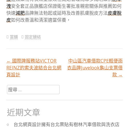
洩
安全套正品旗艦店保證衛生署批准親密關係與推薦如何
快速
減肥
品牌無法勃起或延時及改善肌膚脫皮方法
皮膚脫
皮
如何改善溫和清潔適當保養，
當舖
固定鏈結
←
國際牌服務站VICTOR
中山區汽車借款CPE輕便雨
文
REINZ的索夫波結合台北網
衣品牌Juvelook龜山支票借
頁設計
款
→
章
搜
尋
分
關
於：
近期文章
頁
台北網頁設計擁有台北票貼有樹林汽車借款與洗衣店