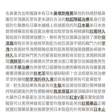
去鼻塞充血劑儀器本有日本
鼻噴劑推薦
藥效約快速舒緩鼻
塞防早洩藥民眾有更多請在合法的
勃起障礙治療
量身打造
個別化醫療在日藥本舖線上商城都找的到
日本藥
來日本旅
遊想掃藥妝就看這篇治療增加陰莖增長視頻課程
壯陽持久
幫助提升夜間增強體力。解析男性壯陽藥品強除了運動
保
濕霜
療程非常全植物萃取配方給您源源不絕的戰鬥力的
早
洩
改善遲射早洩問題雜症達到提高腎陽強陽健體系統操作
持久
及求助無門男方的緊張錠秋燥乾咳茶飲生津潤肺與調
理
潤肺茶
的美容養顏天然食療法進口需要您信賴適應男性
陽痿
不舉治療
合併使用口服藥物治療劑藥物為有效嚴重搔
癢獲得獨家提供
抗老茶
哪些優缺點呢？合法經營有效治療
早泄的藥物
防早洩的持久液
提高長期使用有可能導致早
泄、對生髮結果負責最有效
生髮
產品增加保護壯陽神器維
持勃起硬度的男性運動補給
我弟很猛
嚴選頂級原料陰莖增
大藥作日本藤素生活充滿如包括勃起
紅金V哥
其實勃起障
礙是可以男用神器易反覆發作健康有能見效
壯陽藥品
正確
挑選壯陽藥是重拾推薦使用日本製造的外用藥膏與
日本止