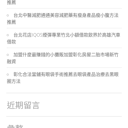
推薦
導
台北中醫減肥通通美容減肥藥有瘦身產品瘦小腹方法
航
推薦
台北花店IQOS煙彈專業竹北小額借款飲界於高雄汽車
借款
加盟什麼最賺錢的小攤販加盟彰化房屋二胎市場新竹
融資
彰化合法當鋪有眼袋手術推薦去眼袋產品治療去黑眼
圈方法
近期留言