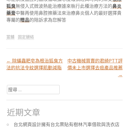
狐臭
無侵入式微波熱能治療誰來執行此種治療方法的
鼻炎
藥膏
中醫再使用鼻腔擦藥法來治療鼻炎個人的最好選擇貴
專屬的
贈品
的陪訴求為您解答
當舖
固定鏈結
←
除蟎蟲肥皂為根治狐臭方
中古機械買賣的君綺PTT評
文
法的抗法令紋選擇肌動減脂
價未上市選擇去痘產品推薦
→
章
搜
尋
分
關
於：
近期文章
頁
台北網頁設計擁有台北票貼有樹林汽車借款與洗衣店