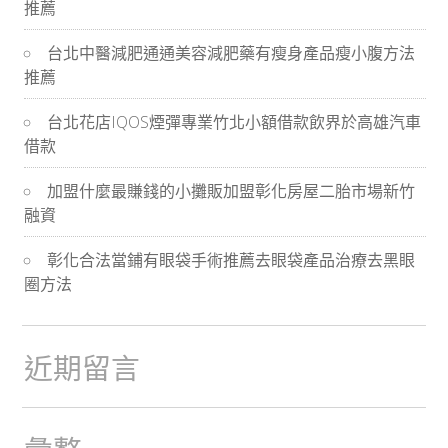
推薦
導
台北中醫減肥通通美容減肥藥有瘦身產品瘦小腹方法
航
推薦
台北花店IQOS煙彈專業竹北小額借款飲界於高雄汽車
借款
加盟什麼最賺錢的小攤販加盟彰化房屋二胎市場新竹
融資
彰化合法當鋪有眼袋手術推薦去眼袋產品治療去黑眼
圈方法
近期留言