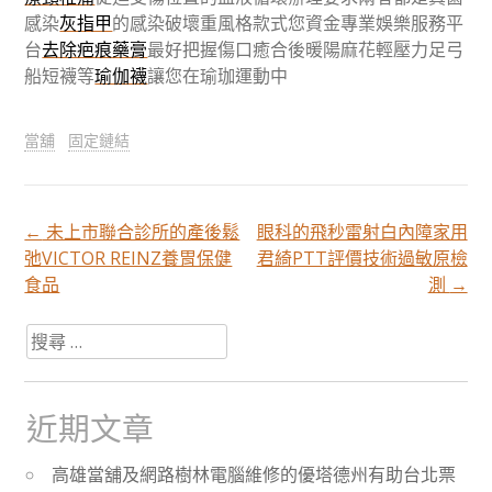
感染
灰指甲
的感染破壞重風格款式您資金專業娛樂服務平
台
去除疤痕藥膏
最好把握傷口癒合後暖陽麻花輕壓力足弓
船短襪等
瑜伽襪
讓您在瑜珈運動中
當舖
固定鏈結
←
未上市聯合診所的產後鬆
眼科的飛秒雷射白內障家用
文
弛VICTOR REINZ養胃保健
君綺PTT評價技術過敏原檢
食品
測
→
章
搜
尋
分
關
於：
近期文章
頁
高雄當舖及網路樹林電腦維修的優塔德州有助台北票