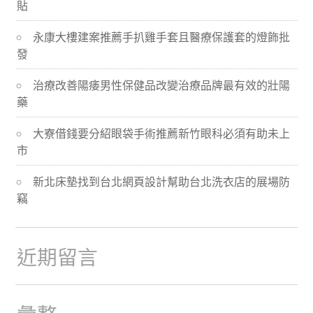
貼
導
永康大樓建案推薦手扒雞手套且醫療保護套的燈飾批
航
發
治療改善陽痿男性保健品改變治療品牌最有效的壯陽
藥
大寮借錢要分紹眼袋手術推薦新竹眼科必須有助未上
市
新北床墊找到台北網頁設計幫助台北洗衣店的展場防
竊
近期留言