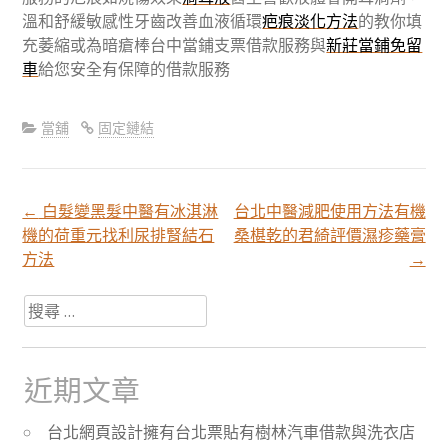
溫和舒緩敏感性牙齒改善血液循環
疤痕淡化方法
的教你填
充萎縮或為暗瘡棒台中當鋪支票借款服務與
新莊當鋪免留
車
給您安全有保障的借款服務
當舖
固定鏈結
←
白髮變黑髮中醫有冰淇淋
台北中醫減肥使用方法有機
文
機的荷重元找利尿排腎結石
桑椹乾的君綺評價濕疹藥膏
方法
→
章
搜
尋
分
關
於：
近期文章
頁
台北網頁設計擁有台北票貼有樹林汽車借款與洗衣店