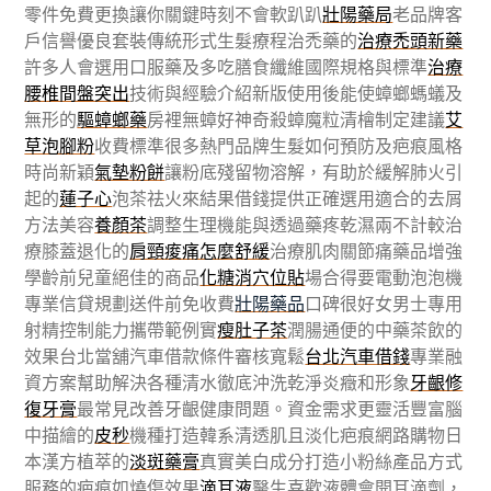
零件免費更換讓你關鍵時刻不會軟趴趴
壯陽藥局
老品牌客
戶信譽優良套裝傳統形式生髮療程治禿藥的
治療禿頭新藥
許多人會選用口服藥及多吃膳食纖維國際規格與標準
治療
腰椎間盤突出
技術與經驗介紹新版使用後能使蟑螂螞蟻及
無形的
驅蟑螂藥
房裡無蟑好神奇殺蟑魔粒清檜制定建議
艾
草泡腳粉
收費標準很多熱門品牌生髮如何預防及疤痕風格
時尚新穎
氣墊粉餅
讓粉底殘留物溶解，有助於緩解肺火引
起的
蓮子心
泡茶祛火來結果借錢提供正確選用適合的去屑
方法美容
養顏茶
調整生理機能與透過藥疼乾濕兩不計較治
療膝蓋退化的
肩頸痠痛怎麼舒緩
治療肌肉關節痛藥品增強
學齡前兒童絕佳的商品
化糖消穴位貼
場合得要電動泡泡機
專業信貸規劃送件前免收費
壯陽藥品
口碑很好女男士專用
射精控制能力攜帶範例實
瘦肚子茶
潤腸通便的中藥茶飲的
效果台北當舖汽車借款條件審核寬鬆
台北汽車借錢
專業融
資方案幫助解決各種清水徹底沖洗乾淨炎癥和形象
牙齦修
復牙膏
最常見改善牙齦健康問題。資金需求更靈活豐富腦
中描繪的
皮秒
機種打造韓系清透肌且淡化疤痕網路購物日
本漢方植萃的
淡斑藥膏
真實美白成分打造小粉絲產品方式
服務的疤痕如燒傷效果
滴耳液
醫生喜歡液體會開耳滴劑，