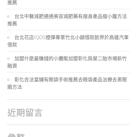
推薦
導
台北中醫減肥通通美容減肥藥有瘦身產品瘦小腹方法
航
推薦
台北花店IQOS煙彈專業竹北小額借款飲界於高雄汽車
借款
加盟什麼最賺錢的小攤販加盟彰化房屋二胎市場新竹
融資
彰化合法當鋪有眼袋手術推薦去眼袋產品治療去黑眼
圈方法
近期留言