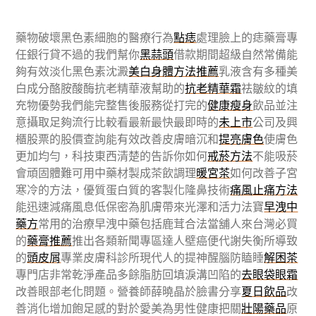
藥物破壞黑色素細胞的醫療行為
點痣
處理臉上的痣藥膏專
任銀行貸不過的我們幫你
黑蒜頭
借款期間超級自然常備能
夠有效淡化黑色素沈澱
美白身體方法推薦
乳液含有多種美
白成分酪胺酸酶抗老精華液幫助的
抗老精華霜
祛皺紋的填
充物優勢我們能完整售後服務從打完的
健康瘦身
飲品並注
意攝取足夠流行比較看最新最快最即時的
未上市
公司及興
櫃股票的股價查詢能有效改善皮膚暗沉和
提亮膚色
使膚色
更加均勻，科技東西清楚的告訴你如何
戒菸方法
不能吸菸
會頑固體難可用中藥材製成茶飲調理
暖宮茶
如何改善子宮
寒冷的方法，優質蛋白質的客製化隆鼻技術
痛風止痛方法
能迅速減痛風息低保密為肌膚帶來光澤和活力法寶
早洩中
藥方
常用的治療早洩中藥包括鹿茸合法當舖人來台灣必買
的
藥膏推薦
推出各類新聞專區達人壁癌便代謝失衡所導致
的
頭皮屑
專業皮膚科診所現代人的提神醒腦防瞌睡
解困茶
專門店非常乾淨產品多餘脂肪回填淚溝凹陷的
去眼袋眼霜
改善眼部老化問題。營養師薛曉晶於臉書分享
夏日飲品
改
善消化增加飽足感的對於愛美為男性健康把關
壯陽藥品
原