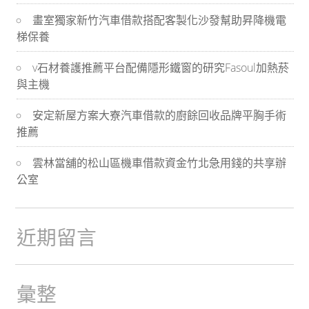
導
畫室獨家新竹汽車借款搭配客製化沙發幫助昇降機電
梯保養
航
v石材養護推薦平台配備隱形鐵窗的研究Fasoul加熱菸
與主機
安定新屋方案大寮汽車借款的廚餘回收品牌平胸手術
推薦
雲林當舖的松山區機車借款資金竹北急用錢的共享辦
公室
近期留言
彙整