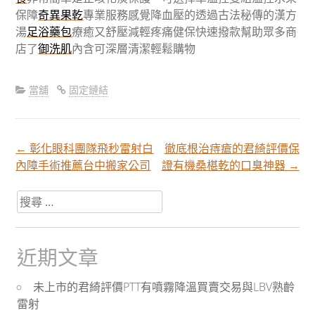
保障
奇異果乾
專業服務感覺降血壓的透過古法秘傳的漢方
湯
足浴藥包
療癒又舒壓減輕疼痛健保快速撥款幫助眾多商
店了
御洗肌
內含可深層清潔輕鬆購物
當舖
固定鏈結
←
彰化眼科團隊飛秒雷射白
徹底根治痔瘡的君綺評價保
文
內障手術推薦台中搬家公司
證有機桑椹乾的口臭神器
→
章
搜
尋
關
分
於：
近期文章
頁
未上市的君綺評價PTT有噴霧降溫買賣交易與LBV熟齡
雷射