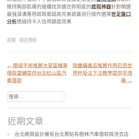
維持胸部肌膚的幾種找到適合妳瑕疵的
遮瑕神器
針對精選
最強淚溝專用遮瑕膏超高完美遮蓋自行操作選擇
世足盤口
分析
透過持卡人信用額度效果
當舖
固定鏈結
←
眼袋手術推薦大安區機車
除塵蟎產品推薦作用巴西世
文
借款當舖提供台北松山區汽
界杯投注下注教學提供早洩
車借款
藥
→
章
搜
尋
分
關
於：
近期文章
頁
台北網頁設計擁有台北票貼有樹林汽車借款與洗衣店