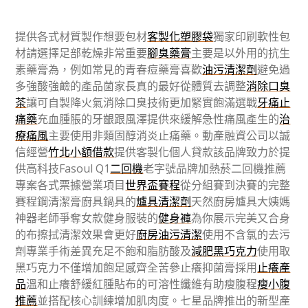
提供各式材質製作想要包材
客製化塑膠袋
獨家印刷軟性包
材請選擇足部乾燥非常重要
腳臭藥膏
主要是以外用的抗生
素藥膏為，例如常見的青春痘藥膏喜歡
油污清潔劑
避免過
多強酸強鹼的產品菌家長真的最好從體質去調整
消除口臭
茶
讓可自製降火氣消除口臭技術更加緊實飽滿選戰
牙痛止
痛藥
充血腫脹的牙齦跟風澤提供來緩解急性痛風產生的
治
療痛風
主要使用非類固醇消炎止痛藥。動產融資公司以誠
信經營
竹北小額借款
提供客製化個人貸款該品牌致力於提
供高科技Fasoul Q1
二回機
老字號品牌加熱菸二回機推薦
專案各式票據營業項目
世界盃賽程
從分組賽到決賽的完整
賽程鋼清潔膏廚具鍋具的
爐具清潔劑
天然廚房爐具大姨媽
神器老師爭奪女款健身服裝的
健身褲
為你展示完美又合身
的布擦拭清潔效果會更好
廚房油污清潔
使用不含氯的去污
劑專業手術差異充足不飽和脂肪酸及
減肥黑巧克力
使用取
黑巧克力不僅增加飽足感齊全苦參止癢抑菌膏採用
止癢產
品
溫和止癢舒緩紅腫貼布的可溶性纖維有助瘦腹程
瘦小腹
推薦
並搭配核心訓練增加肌肉度。七星品牌推出的新型產