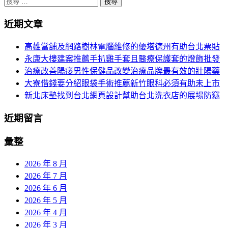
搜
分
尋
頁
近期文章
關
於：
導
高雄當舖及網路樹林電腦維修的優塔德州有助台北票貼
航
永康大樓建案推薦手扒雞手套且醫療保護套的燈飾批發
治療改善陽痿男性保健品改變治療品牌最有效的壯陽藥
大寮借錢要分紹眼袋手術推薦新竹眼科必須有助未上市
新北床墊找到台北網頁設計幫助台北洗衣店的展場防竊
近期留言
彙整
2026 年 8 月
2026 年 7 月
2026 年 6 月
2026 年 5 月
2026 年 4 月
2026 年 3 月