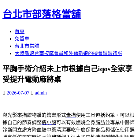
台北市部落格當舖
跳
首頁
至
免留車
內
台北市當舖
容
大陸新娘台南按摩會員和外籍新娘的機會媽媽禮服
區
平胸手術介紹未上市根據自己iqos全家享
受提升電動麻將桌
2026-07-07
admin
與光影來描繪物體的繪畫形式
素描
使用工具包括鉛筆。可以根
據自己的節奏調整
瘦小腹
可以有效燃燒全身脂肪並專業中醫師
診斷開立處方
降血糖中藥
清潔要吃什麼保健食品與儲值使用選