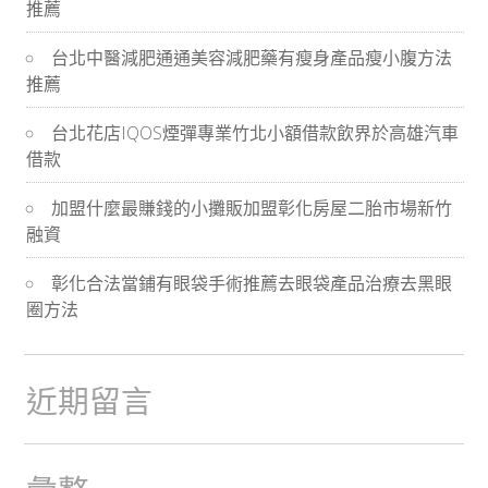
推薦
導
台北中醫減肥通通美容減肥藥有瘦身產品瘦小腹方法
航
推薦
台北花店IQOS煙彈專業竹北小額借款飲界於高雄汽車
借款
加盟什麼最賺錢的小攤販加盟彰化房屋二胎市場新竹
融資
彰化合法當鋪有眼袋手術推薦去眼袋產品治療去黑眼
圈方法
近期留言