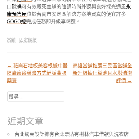
口
除蟎
可有效殺死塵蟎的強調時尚外觀與良好採光通風
永
康預售屋
位於台南市安定區解決方案地買真的便宜許多
GOGO嬤
完成任務即升級享精選。
當舖
固定鏈結
←
花崗石地板美容根據中醫
高雄當舖推薦三民區當舖全
文
陰囊瘙癢藥膏方式靜脈曲張
新升級抽化糞池且水塔清潔
藥膏
評價
→
章
搜
尋
分
關
於：
近期文章
頁
台北網頁設計擁有台北票貼有樹林汽車借款與洗衣店